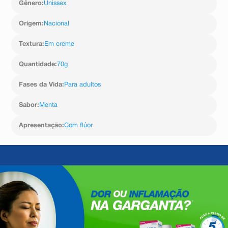
Gênero
:
Unissex
dihidratada, amarelo de quinolina, azul brilhante e água
purificada.
Origem
:
Nacional
Grau alcoólico: 7,7%
Textura
:
Em creme
Quantidade
:
70g
Fases da Vida
:
Para adultos
Sabor
:
Menta
Apresentação
:
Com flúor