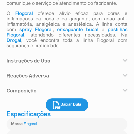
comunique o serviço de atendimento do fabricante.
O
Flogoral
oferece alívio eficaz para dores e
inflamações da boca e da garganta, com ação anti-
inflamatória, analgésica e anestésica. A linha conta
com
spray Flogoral
,
enxaguante bucal
e
pastilhas
Flogoral
, atendendo diferentes necessidades. Na
Drogal
, você encontra toda a linha Flogoral com
segurança e praticidade.
Instruções de Uso
Fazer 2, 3 ou mais bochechos ou gargarejos ao dia com
Reações Adversa
15 ml de colutório puro (até a marca indicada na tampa
dosadora), podendo ser diluído em um pouco de água.
Podem ocorrer reações de hipersensibilidade, incluindo
Utilizar até o alívio dos sintomas. Limite máximo diário
Composição
urticária, fotossensibilidade e broncoespasmo, muito
de 10 bochechos.
raramente.
Siga corretamente o modo de usar. Em caso de dúvidas
Cada ml de Flogoral colutório sabor menta contém:
Informe ao seu médico, cirurgião-dentista ou
sobre este medicamento, procure orientação do
Baixar Bula
cloridrato de benzidamina
farmacêutico o aparecimento de reações indesejáveis
farmacêutico. Não desaparecendo os sintomas,
..........................................................................................................
pelo uso do medicamento. Informe também à empresa
Especificações
procure orientação de seu médico ou cirurgiãodentista.
1,5 mg
através do seu serviço de atendimento.
(equivalente a 1,34 mg de benzidamina).
Marca
:
Flogoral
Excipientes: álcool etílico, aroma de menta, glicerol,
metilparabeno, polissorbato 20, sacarina sódica