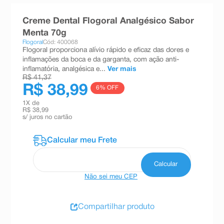
8
º
teste gravidez
Creme Dental Flogoral Analgésico Sabor
9
º
esmalte
Menta 70g
Flogoral
Cód: 400068
10
º
absorvente
Flogoral proporciona alívio rápido e eficaz das dores e
inflamações da boca e da garganta, com ação anti-
inflamatória, analgésica e...
Ver mais
R$ 41,37
R$ 38,99
6
% OFF
1
X de
R$ 38,99
s/ juros no cartão
Não sei meu CEP
Compartilhar produto