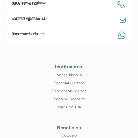
Atendimento ao cliente
0800 771 2120
Entre em contato
sac@drogal.com.br
Compre pelo telefone
0800 347 0000
Institucional
Nossa história
Especial 90 Anos
Responsabilidades
Trabalhe Conosco
Mapa do site
Benefícios
Convênio