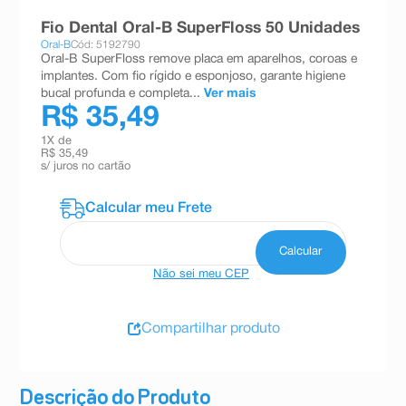
8
º
teste gravidez
Fio Dental Oral-B SuperFloss 50 Unidades
Oral-B
Cód: 5192790
9
º
absorvente
Oral-B SuperFloss remove placa em aparelhos, coroas e
implantes. Com fio rígido e esponjoso, garante higiene
10
º
shampoo
bucal profunda e completa...
Ver mais
R$ 35,49
1
X de
R$ 35,49
s/ juros no cartão
Não sei meu CEP
Compartilhar produto
Descrição do Produto