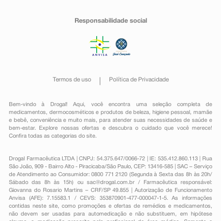
Responsabilidade social
Termos de uso
Política de Privacidade
Bem-vindo à Drogal! Aqui, você encontra uma seleção completa de
medicamentos
,
dermocosméticos e produtos de beleza
,
higiene pessoal
,
mamãe
e bebê
,
conveniência
e muito mais, para atender suas necessidades de saúde e
bem-estar. Explore nossas ofertas e descubra o cuidado que você merece!
Confira todas as categorias do site.
Drogal Farmacêutica LTDA | CNPJ: 54.375.647/0066-72 | IE: 535.412.860.113 | Rua
São João, 909 - Bairro Alto - Piracicaba/São Paulo, CEP: 13416-585 | SAC – Serviço
de Atendimento ao Consumidor: 0800 771 2120 (Segunda à Sexta das 8h às 20h/
Sábado das 8h às 15h) ou
sac@drogal.com.br
/ Farmacêutica responsável:
Giovanna do Rosario Martins – CRF/SP 49.855 | Autorização de Funcionamento
Anvisa (AFE): 7.15583.1 / CEVS: 353870901-477-000047-1-5. As informações
contidas neste site, como promoções e ofertas de remédios e medicamentos,
não devem ser usadas para automedicação e não substituem, em hipótese