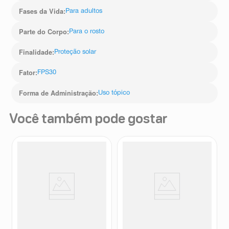
Fases da Vida
:
Para adultos
Parte do Corpo
:
Para o rosto
Finalidade
:
Proteção solar
Fator
:
FPS30
Forma de Administração
:
Uso tópico
Você também pode gostar
Protetor Solar Facial Avène
Protetor Solar Facial
Mat Perfect Anti-idade+ FPS60
Bioderma Photoderm
Avène
Bioderma
Sem Cor 40g
XDefense Ultra-Fluid Cor 2.0
FPS50+ 40ml