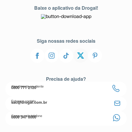
Baixe o aplicativo da Drogal!
Siga nossas redes sociais
Precisa de ajuda?
0800 771 2120
Atendimento ao cliente
sac@drogal.com.br
Entre em contato
0800 347 0000
Compre pelo telefone