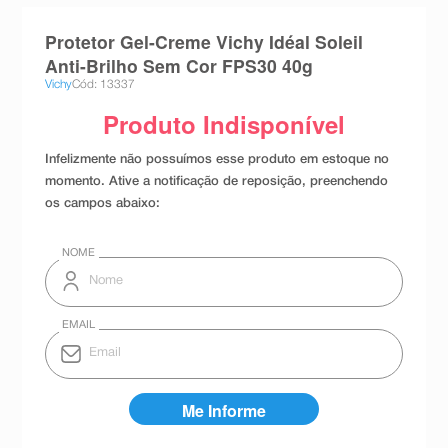
8
º
absorvente
Protetor Gel-Creme Vichy Idéal Soleil
9
º
teste gravidez
Anti-Brilho Sem Cor FPS30 40g
Vichy
Cód: 13337
10
º
esmalte