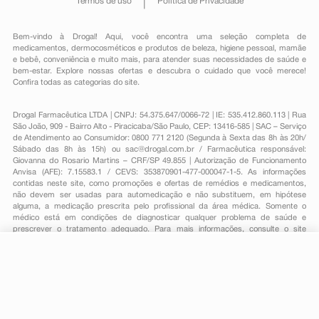
Termos de uso
Política de Privacidade
Bem-vindo à Drogal! Aqui, você encontra uma seleção completa de
medicamentos
,
dermocosméticos e produtos de beleza
,
higiene pessoal
,
mamãe
e bebê
,
conveniência
e muito mais, para atender suas necessidades de saúde e
bem-estar. Explore nossas ofertas e descubra o cuidado que você merece!
Confira todas as categorias do site.
Drogal Farmacêutica LTDA | CNPJ: 54.375.647/0066-72 | IE: 535.412.860.113 | Rua
São João, 909 - Bairro Alto - Piracicaba/São Paulo, CEP: 13416-585 | SAC – Serviço
de Atendimento ao Consumidor: 0800 771 2120 (Segunda à Sexta das 8h às 20h/
Sábado das 8h às 15h) ou
sac@drogal.com.br
/ Farmacêutica responsável:
Giovanna do Rosario Martins – CRF/SP 49.855 | Autorização de Funcionamento
Anvisa (AFE): 7.15583.1 / CEVS: 353870901-477-000047-1-5. As informações
contidas neste site, como promoções e ofertas de remédios e medicamentos,
não devem ser usadas para automedicação e não substituem, em hipótese
alguma, a medicação prescrita pelo profissional da área médica. Somente o
médico está em condições de diagnosticar qualquer problema de saúde e
prescrever o tratamento adequado. Para mais informações, consulte o site
Anvisa. As fotos contidas em nosso site são meramente ilustrativas. Promoções e
preços são válidos apenas para compras on-line, caso haja disponibilidade e
R$ 80,95
estão sujeitos a alterações no decorrer do dia. Todos os direitos reservados.
*
-
+
Comprar
Em
1
x
R$ 80,95
Powered by