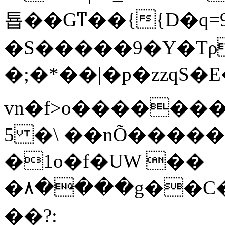
툡��Gͳ��{{D�q=
�S�����9�Y�Tρ
�;�*��|�p�zzqS
vn�f>o�������
5 �\ ��nÕ����
�1o�f�UW ��
�۸����g��C�E3]Λ
��?: