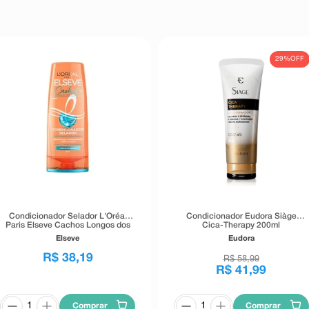
29%
OFF
Condicionador Selador L'Oréal
Condicionador Eudora Siàge
Paris Elseve Cachos Longos dos
Cica-Therapy 200ml
Sonhos 400ml
Elseve
Eudora
R$
38
,
19
R$
58
,
99
R$
41
,
99
Comprar
Comprar