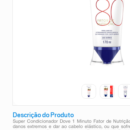
9
º
absorvente
10
º
shampoo
Descrição do Produto
Super Condicionador Dove 1 Minuto Fator de Nutriçã
danos extremos e dar ao cabelo elástico, ou que sofr