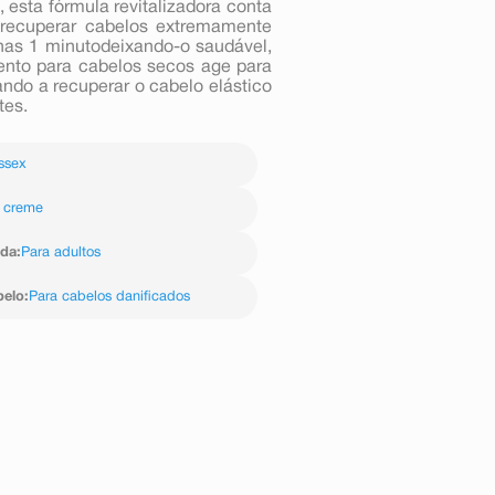
esta fórmula revitalizadora conta
 recuperar cabelos extremamente
nas 1 minutodeixando-o saudável,
ento para cabelos secos age para
ando a recuperar o cabelo elástico
tes.
ssex
 creme
ida
:
Para adultos
belo
:
Para cabelos danificados