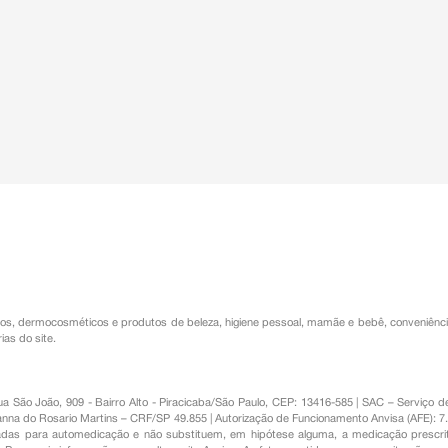
os
,
dermocosméticos e produtos de beleza
,
higiene pessoal
,
mamãe e bebê
,
conveniênc
ias do site.
Rua São João, 909 - Bairro Alto - Piracicaba/São Paulo, CEP: 13416-585 | SAC – Serviç
nna do Rosario Martins – CRF/SP 49.855 | Autorização de Funcionamento Anvisa (AFE): 7
s para automedicação e não substituem, em hipótese alguma, a medicação prescrit