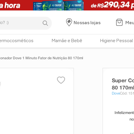
:)
Meu
Nossas lojas
ermocosméticos
Mamãe e Bebê
Higiene Pessoal
onador Dove 1 Minuto Fator de Nutrição 80 170ml
Super Co
80 170m
Dove
Cód: 15