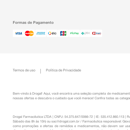
Formas de Pagamento
Termos de uso
Política de Privacidade
Bem-vindo à Drogal! Aqui, você encontra uma seleção completa de
medicament
nossas ofertas e descubra o cuidado que você merece!
Confira todas as categor
Drogal Farmacêutica LTDA | CNPJ: 54.375.647/0066-72 | IE: 535.412.860.113 | 
Sábado das 8h às 15h) ou
sac@drogal.com.br
/ Farmacêutica responsável: Giova
como promoções e ofertas de remédios e medicamentos, não devem ser usada