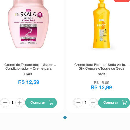
Creme de Tratamento + Super
Creme para Pentear Seda Amino-
Condicionador + Creme para
Silk Complex Toque de Seda
Pentear Skala Expert Glicólico
300ml
Skala
Seda
1kg
R$
12
,
59
R$
18
,
89
R$
12
,
99
Comprar
Comprar