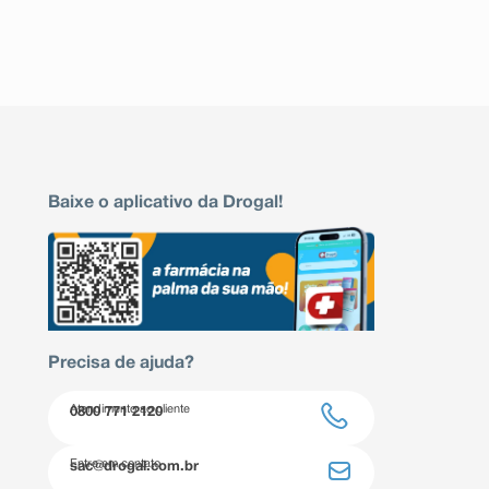
Baixe o aplicativo da Drogal!
Precisa de ajuda?
Atendimento ao cliente
0800 771 2120
Entre em contato
sac@drogal.com.br