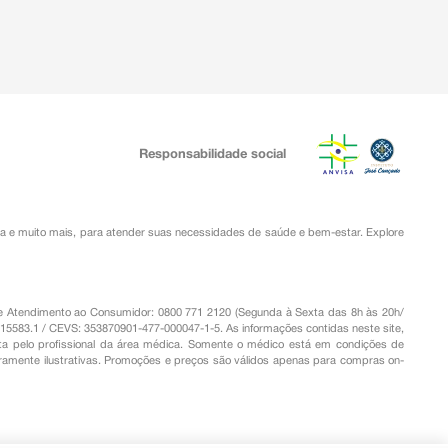
Responsabilidade social
ia
e muito mais, para atender suas necessidades de saúde e bem-estar. Explore
o de Atendimento ao Consumidor: 0800 771 2120 (Segunda à Sexta das 8h às 20h/
.15583.1 / CEVS: 353870901-477-000047-1-5. As informações contidas neste site,
a pelo profissional da área médica. Somente o médico está em condições de
eramente ilustrativas. Promoções e preços são válidos apenas para compras on-