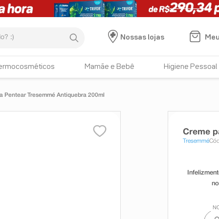
:)
Meu
Nossas lojas
ermocosméticos
Mamãe e Bebê
Higiene Pessoal
a Pentear Tresemmé Antiquebra 200ml
Creme p
Tresemmé
Cód