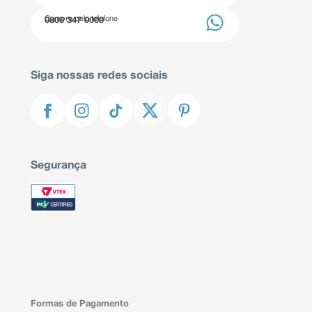
Compre pelo telefone
0800 347 0000
Siga nossas redes sociais
Segurança
Formas de Pagamento