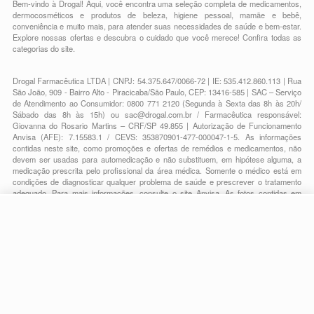
Bem-vindo à Drogal! Aqui, você encontra uma seleção completa de
medicamentos
,
dermocosméticos e produtos de beleza
,
higiene pessoal
,
mamãe e bebê
,
conveniência
e muito mais, para atender suas necessidades de saúde e bem-estar.
Explore nossas ofertas e descubra o cuidado que você merece!
Confira todas as
categorias do site.
Drogal Farmacêutica LTDA | CNPJ: 54.375.647/0066-72 | IE: 535.412.860.113 | Rua
São João, 909 - Bairro Alto - Piracicaba/São Paulo, CEP: 13416-585 | SAC – Serviço
de Atendimento ao Consumidor: 0800 771 2120 (Segunda à Sexta das 8h às 20h/
Sábado das 8h às 15h) ou
sac@drogal.com.br
/ Farmacêutica responsável:
Giovanna do Rosario Martins – CRF/SP 49.855 | Autorização de Funcionamento
Anvisa (AFE): 7.15583.1 / CEVS: 353870901-477-000047-1-5. As informações
contidas neste site, como promoções e ofertas de remédios e medicamentos, não
devem ser usadas para automedicação e não substituem, em hipótese alguma, a
medicação prescrita pelo profissional da área médica. Somente o médico está em
condições de diagnosticar qualquer problema de saúde e prescrever o tratamento
adequado. Para mais informações, consulte o site Anvisa. As fotos contidas em
nosso site são meramente ilustrativas. Promoções e preços são válidos apenas
para compras on-line, caso haja disponibilidade e estão sujeitos a alterações no
decorrer do dia. Todos os direitos reservados.
-
+
Comprar
Powered by