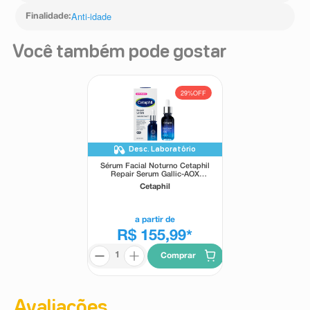
Anti-idade
Finalidade
:
Você também pode gostar
29%
OFF
Desc. Laboratório
Sérum Facial Noturno Cetaphil
Repair Serum Gallic-AOX
Power PM 30ml
Cetaphil
a partir de
R$ 155,99
*
Comprar
Avaliações