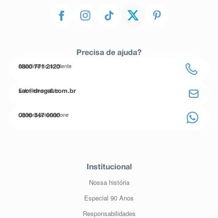
Precisa de ajuda?
Atendimento ao cliente
0800 771 2120
Entre em contato
sac@drogal.com.br
Compre pelo telefone
0800 347 0000
Institucional
Nossa história
Especial 90 Anos
Responsabilidades