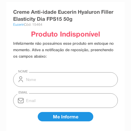
8
º
absorvente
Creme Anti-idade Eucerin Hyaluron Filler
9
º
teste gravidez
Elasticity Dia FPS15 50g
Eucerin
Cód: 15464
10
º
esmalte