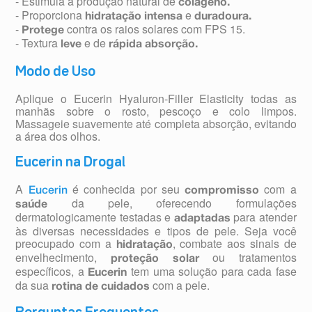
- Estimula a produção natural de
colágeno.
- Proporciona
e
hidratação
intensa
duradoura.
-
contra os raios solares com FPS 15.
Protege
- Textura
e de
leve
rápida absorção.
Modo de Uso
Aplique o Eucerin Hyaluron-Filler Elasticity todas as
manhãs sobre o rosto, pescoço e colo limpos.
Massageie suavemente até completa absorção, evitando
a área dos olhos.
Eucerin na Drogal
A
é conhecida por seu
com a
Eucerin
compromisso
da pele, oferecendo formulações
saúde
dermatologicamente testadas e
para atender
adaptadas
às diversas necessidades e tipos de pele. Seja você
preocupado com a
, combate aos sinais de
hidratação
envelhecimento,
ou tratamentos
proteção solar
específicos, a
tem uma solução para cada fase
Eucerin
da sua
com a pele.
rotina de cuidados