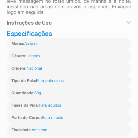
leve massagem no rosto úmido, de manhã e à noite,
insistindo nas áreas com cravos e espinhas. Enxágue
logo em seguida.
Instruções de Uso
Especificações
Aplique com uma leve massagem no rosto úmido, de
manhã e à noite, insistindo nas áreas mais oleosas.
Marca
:
Asepxia
Enxágue logo em seguida.
Gênero
:
Unissex
Origem
:
Nacional
Tipo de Pele
:
Para pele oleosa
Quantidade
:
80g
Fases da Vida
:
Para adultos
Parte do Corpo
:
Para o rosto
Finalidade
:
Antiacne