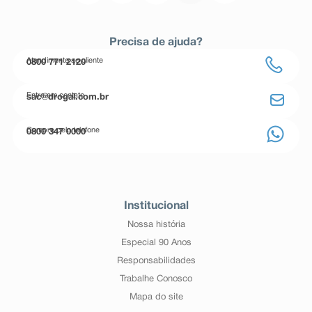
Precisa de ajuda?
Atendimento ao cliente
0800 771 2120
Entre em contato
sac@drogal.com.br
Compre pelo telefone
0800 347 0000
Institucional
Nossa história
Especial 90 Anos
Responsabilidades
Trabalhe Conosco
Mapa do site