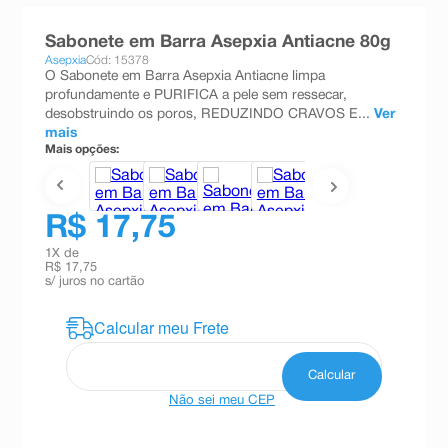
8
º
absorvente
Sabonete em Barra Asepxia Antiacne 80g
9
º
teste gravidez
Asepxia
Cód: 15378
O Sabonete em Barra Asepxia Antiacne limpa
10
º
esmalte
profundamente e PURIFICA a pele sem ressecar,
desobstruindo os poros, REDUZINDO CRAVOS E...
Ver
mais
Mais opções:
R$ 17,75
1
X de
R$ 17,75
s/ juros no cartão
Não sei meu CEP