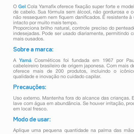
O
Gel
Cola Yamafix oferece fixação super forte e model
de cabelo. Sua fórmula sem álcool, não gordurosa e c
não ressequem nem fiquem danificados. É resistente 
intacto por muito mais tempo.
Proporciona brilho natural, controle preciso do pentea
indesejadas. Pode ser usado diariamente, permitindo cr
mais ousados.
Sobre a marca:
A
Yamá
Cosméticos foi fundada em 1967 por Pa
cabeleireiro brasileiro de origem japonesa. Com mais d
oferece mais de 200 produtos, incluindo o icônic
qualidade e inovação no cuidado capilar.
Precauções:
Uso externo. Mantenha fora do alcance das crianças. 
lave com água em abundância. Se houver irritação, pr
em local fresco.
Modo de usar:
Aplique uma pequena quantidade na palma das mão