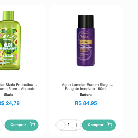
lar Skala Frutástica
Água Lamelar Eudora Siage
iante 5 em 1 Abacate
Resgate Imediato 150ml
90ml
Skala
Eudora
R$
24
,
79
R$
84
,
95
Comprar
Comprar