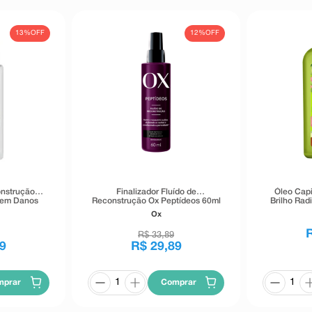
13%
OFF
12%
OFF
onstrução+
Finalizador Fluído de
Óleo Capi
 em Danos
Reconstrução Ox Peptídeos 60ml
Brilho Rad
Ox
R$
33
,
89
9
R$
29
,
89
mprar
Comprar