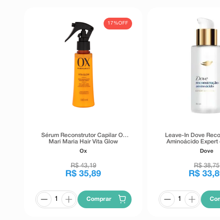
17%
OFF
Sérum Reconstrutor Capilar Ox
Leave-In Dove Rec
Mari Maria Hair Vita Glow
Aminoácido Expert
Proteção Térmica 110ml
110ml
Ox
Dove
R$
43
,
19
R$
38
,
75
R$
35
,
89
R$
33
,
8
Comprar
Co