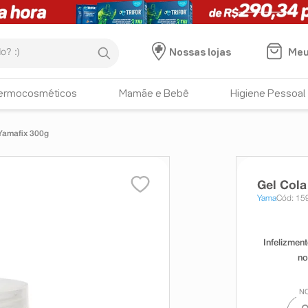
:)
Meu
Nossas lojas
ermocosméticos
Mamãe e Bebê
Higiene Pessoal
 Yamafix 300g
Gel Cola
Yama
Cód: 15