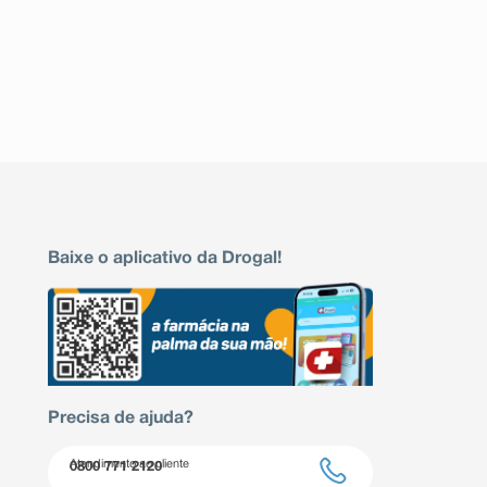
Baixe o aplicativo da Drogal!
Precisa de ajuda?
Atendimento ao cliente
0800 771 2120