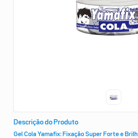
9
º
esmalte
10
º
absorvente
Descrição do Produto
Gel Cola Yamafix: Fixação Super Forte e Bril