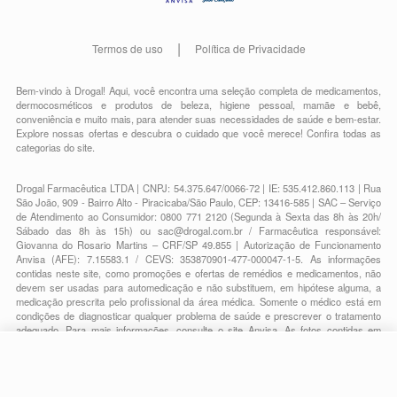
Termos de uso
Política de Privacidade
Bem-vindo à Drogal! Aqui, você encontra uma seleção completa de
medicamentos
,
dermocosméticos e produtos de beleza
,
higiene pessoal
,
mamãe e bebê
,
conveniência
e muito mais, para atender suas necessidades de saúde e bem-estar.
Explore nossas ofertas e descubra o cuidado que você merece!
Confira todas as
categorias do site.
Drogal Farmacêutica LTDA | CNPJ: 54.375.647/0066-72 | IE: 535.412.860.113 | Rua
São João, 909 - Bairro Alto - Piracicaba/São Paulo, CEP: 13416-585 | SAC – Serviço
de Atendimento ao Consumidor: 0800 771 2120 (Segunda à Sexta das 8h às 20h/
Sábado das 8h às 15h) ou
sac@drogal.com.br
/ Farmacêutica responsável:
Giovanna do Rosario Martins – CRF/SP 49.855 | Autorização de Funcionamento
Anvisa (AFE): 7.15583.1 / CEVS: 353870901-477-000047-1-5. As informações
contidas neste site, como promoções e ofertas de remédios e medicamentos, não
devem ser usadas para automedicação e não substituem, em hipótese alguma, a
medicação prescrita pelo profissional da área médica. Somente o médico está em
condições de diagnosticar qualquer problema de saúde e prescrever o tratamento
adequado. Para mais informações, consulte o site Anvisa. As fotos contidas em
nosso site são meramente ilustrativas. Promoções e preços são válidos apenas
para compras on-line, caso haja disponibilidade e estão sujeitos a alterações no
decorrer do dia. Todos os direitos reservados.
-
+
Comprar