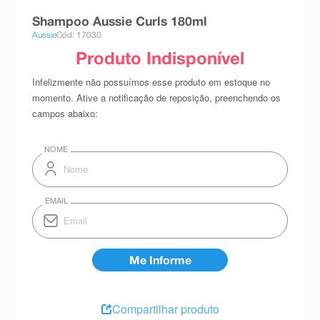
8
º
absorvente
Shampoo Aussie Curls 180ml
Aussie
Cód: 17030
9
º
teste gravidez
10
º
esmalte
Compartilhar produto