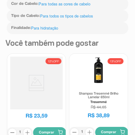
Para todas as cores de cabelo
Cor de Cabelo
:
Para todos os tipos de cabelos
Tipo de Cabelo
:
Para hidratação
Finalidade
:
Você também pode gostar
12%
OFF
13%
OFF
Shampoo Tresemmé Brilho
Shampoo Flores e Vegetais PH
Lamelar 650ml
Neutro Purificante 310ml
Tresemmé
Flores e Vegetais
R$
44
,
65
R$
26
,
89
R$
38
,
89
R$
23
,
59
Comprar
Comprar