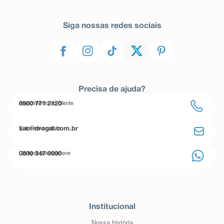
Siga nossas redes sociais
Precisa de ajuda?
Atendimento ao cliente
0800 771 2120
Entre em contato
sac@drogal.com.br
Compre pelo telefone
0800 347 0000
Institucional
Nossa história