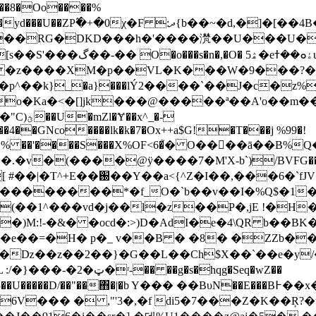
��8�Oo����%
:ދ{b��~�d,�]�[��4B��tȨM�� �t��U�>�bA
��RG�DKD���h�'����滼��U���U�
O� ۿ5�eۀܘ��ߙu���
p^��k}_�a}���lÝ2����`��J�c�z%b
^_�-
�4��GNco����lk�k�7�Ox++a$G!�T���j %99�!
V�% ��'����S���X%OF<6�֮�
O��𙄀��ā��B%
v�(����@ӱ����7�M'X-b`)/BVFG��-%C �
Z�I��,���6�`fJV��/(
�u���������*�f_O�`b��v��I�%Q$�1
V(��1^���vd�j��l�z��P
�,jE !�H
�)M:!-�&� �ocd�:>)D�AdI�e�4\QR b��BK�
i�e��=�H� p�_ v��B � �8� �ZZb��
��ǲ��z��2��}�G��L��Ch$X��`��e�y
 ��g�s�hqg�Seq�wZ��
"��΋�|�b Y��� ��BυN��E���B߅��x�����Q�I�N�<*�K�gE�)�?