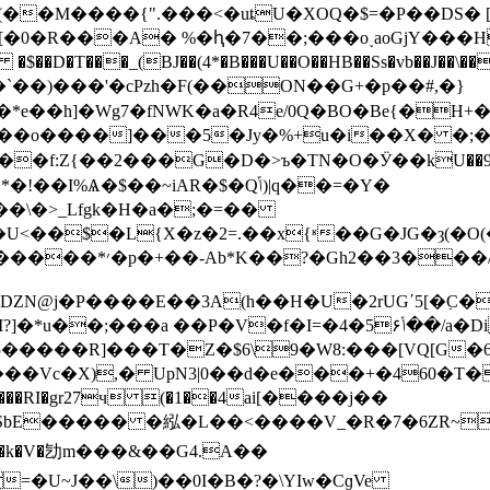
����{".���<�uȶU�XOQ�$=�P��DS� [Dڥ�b�\�&��
[�0�R���A� %�ԧ�7��;���o˯aoGjY���H
�タ,3�`��)���'�cPzh�F(��ON��G+�p��#,�}
��h]�Wg7�fNWK�a�R4e/0Q�BO�Be{�H+�
U<��$�L{X�z�2=.��x{ʶ��G�JG�ȝ(�O
��;R���*����J$�pAB
��KE�I��DZN@j�P����E��3A(h��H�U�2rUG΄5[
�P�V�f�I=�4�5ݳ۶��/a�Di����"����}|�|
�����R]���T�Z�$6\9�W8:���[VQ[G�6
�Vc�X),� UpN3|0��d�e���+�460�T�
���RI�gr27ч (�1��4ai[����j��
���� �紭�L��<����V_�R�7�6ZR~#�X�֡���K
� Q�t�d$k X��J�h�k�V�㔕m���&��G4.A��
U~J��\)��0I�B�?�\YIw�CɡVe