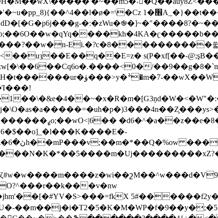
�׮A_�}��t���F�H']q�e�om��s,:�ܪ\��������j
������?��w�n-Ei.�?c�8����������
q��E=z� s(P�xf[��-@;şB���f>ن�N��Cp�[9r�[p�)+���
[�\��6��Cq6o�.����<0�/��9��g�8�`m
�wX��W��X����n��]���W��
Ί���!
��\�&e�4��~�x�R�m�[G3ņd�W�<�W"�:�
s�a�����=�uh�p�)3���4n��Z̮���ys>
���둾
���N�K�*��5����m�Uj���������xZ?�
^w���d�V׶�9`c���E�R�7�i���p˩�zy�Է�����`�������*��'�?
7��O?^���r��k���v�nw
m'��[�#YV�S>���=fkX 5#������f2y