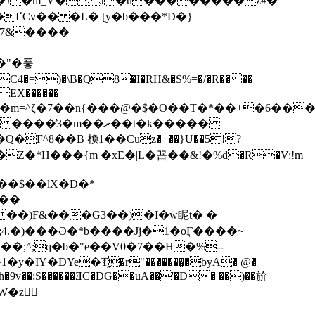
�Z�J�m_V�J�u��������z#�
D�}
 �7&����
�"�풓
{EX������|
�$�O��T�*��+�6�����$w�4V�."ת������Q���!
(��$��lX�D�*
&��
� ��)F&���G3��)�I�w眤t� �
;4.�)���Ә�*b����Jj�1�oӶ����~
�;^;q�b�"e��V0�7��H�%--
�9v��;S������ƎC�DG��uA��'�D� ��)��斺
W�z