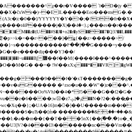
X�ĉxWe�)~�EIL�����Eeo���msG�.���
A3c�|c�0��]/YYYYYY�Y�!�;�?O�fr��X
� M��z�t|U/��#S�J�+o2�r�yS����7�Q3?��L���X
�p>>k�=��r>� ��]�͢g{��z>�����>/
F��}~s�����������Ւ��]��G����=y��
G�r�ҽ����d|q���Y3��/
�M�G� ��=� !W��xXϗ���*���VR]]�gW��x6e�q�
�����g����9���f�'�xT��������g�
v�aG����� �^zso�u��.�W"�)z� ��^,�_�
�?(N~������Oo%Vhɺ��4�*J5���G��f2�G
:���߽��� ��.����u跫K��.ݡ�Y�Ц~���-
��[݃m� �������ٙ�&;��=��܃�&��E�[ܛ�f*[E����[ܣM㙍��-
��Ŀ�a��m��{��T���5nX{��j߰��.�}o�_
F���U3]V?�4���I3\�������nc���Vm��h
��6j��/�y�^˧ɯ��������fr�����4(