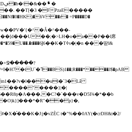
❛�
��. ��T[�3 �FPzaE�����
w��PV�'{�^�Ǡ�^���-
(�+Ջ�����?
�߲C�m1��?v�l���ul�`3�Lâ
��R8ņ�A���,�C?�`���v�D5I¾�*��b
�O)k}]���*�R"��p}�,
�J:j�vZÈC t�"%��0AY(�crDH&i�2/