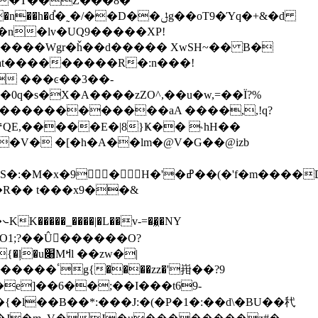
��T��Z���8�
�˷�/��D��ݪg��oT9�Ύq�+&�d
�at���������R�:n���!
 ���ͼ��3��-
q�s�X�A����zZO^,��u�w,=��Ï?%
۴QE,�����E�|8}Ҝ�� ˞hH��
��V� �[�h�A��lm�@V�G��@izb
�'f�m����D��^ԇ��5�P���<�v
�R�� t���x9��&
J�O1;?��Û�ٕ�����O?
 ��zw�|