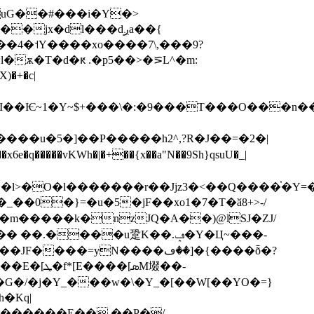
jx�dl���dږa��{
��4�˦Y����xo����7\,���9?
)�+�c|
�I��Ѥ~1�Y~$+���\�:�9���T���O���n�
����vKWh�|�+��{x��a"N��9Sh}qsuU�_|
�l>�O�l�������r��Jjz3�<��Q����֓�Y=
�0�}=�u�5�jF��xo1�7�T�ӑ8+>-/
��m�����k�nzJQ�A��)@lSJ�ZJ/
�G�/�j�Y_���w�\�Y_�[��W[��YO�=}
�Kq|
�������E�� ��P�/