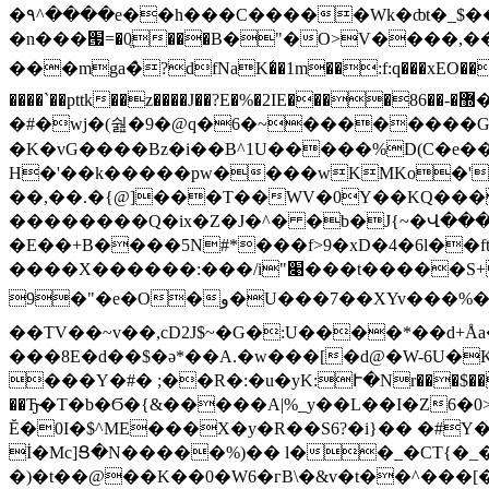
�۹^����e��h���C�����Wk�ȸt�_$���
�n���՗=�0ֱ���B�"�O>V����,�
���mgа�̀?dfNaK�̒�1m��:f:q���xEO��+�lc�Q�`�b��w��gx[ƶ�
����`��pttk��z����J��?E�%�2IE����86��-�޽�֛�lJ0�T���F��x�ȓ ^~0 ms���GН��c��Pa7 ���ߤ����9W\,�>e�y�
�#�wj�(쉂�9�@q�6�~��������
�K�vG����Bz�i��B^1U�����%D(C�e��I
H�'��k�����pw����wKMKo�' 
��,��.�{@]���T��WV�0Y��KQ���(
��������Q�ix�Z�J�^� �b�J{~�Վ����
�E��+B����5N#*���f>9�xD�4�6l��ftP���s���D޽��k�x��-m�v�H
����X������:���/i"׉���t�����S+��z�J���T9%I�w��;�Y����"������u :,_�M
9�"�e�O�و�U���7��XYv���%�=A�ͷ�t�Ö/�q�}�[�v��dက241�0�LD5�0�
��TV��~v��,cD2J$~�G�:U����*��d+
���8E�d��$�ә*��A.�w���[�d@�W-6U�K
���Y�#� ;��R�:�u�yK:Ւ�Nr���$��]
��Ђ̴�T�b�Ϭ�{&�����A|%_y��L��I�Z6�0>�������Zײ$�ńV�o�8����t �u?�sy��
Ĕ�0I�$^ME���X�y�R��S6?�i}�� �#Y�
İ�Mc]Ց�N�����%)�� l��_�CT{�
�)�t��@��K��0�W6�гB\�&v�t��^���[�s8!b�w��v�T�w��Ҹ�W`ۄ[��