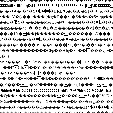
�C��~�>��Ֆ������?����4{+�<
q�s��e������g�p��i6|��������M� �������n��h�d֯
:?#��ϖ�՗Y�-��2��M끴Q5�#-���[���}u�{
S$���<{_�"�Y!�H�\Y��)���o��V$�m�ZV
�޴7��p0��r��;O��u��q}��q��&��׳��x�1fx��
�j�������������Ϟ\N���=�0
���f�Ĩ9����lJ��91���Q�z2�)��|vs��'
��;��`���������CFp��zOq� �����vpz
�h}
YWL�Ñ���U��F�D��~V��S�:�M�x�9�H�'�ߝ��(
��I?Gb:l��Y>�d�5*�6���`/u{���^�d|�
%��G���&���{Tq��?
գ�B\���;Y��'�l�Z\7���E�p��t9o.j1���s=բ
�˿�O���'��p����������~��V=��w����c��1({�ļ�u׈Mߞl
����ɱ+�k<�8�% ݽ��h��e]��6��;��I���t69-