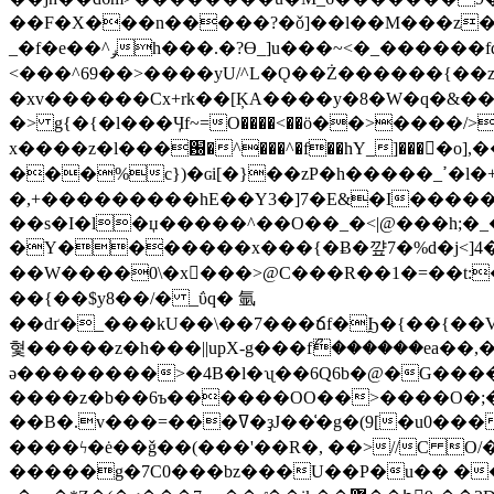
��F�X���n�����?�ǒ]��l��M���z����O�Ӌ���x<^6�O�x!F��xڌ*
_�f�e��^ݛh���.�?Ɵ_]u���~<�_������fqyP�/�×:u<���q�\����_.���s�{��/�������h��N���O����`C����v�y~
<���^69��>����yU/^L�Ǫ��Ż������{��z�x�j
�xv������Cx+rk��[ĶA����y�8�W�q�&�
�> g{�{�
l���Ӌf~=O����<��ӧ��>����/>
x����z�l���԰�^���^�f��hY_]����ّo],��m��ɣ�������ފ9/���/���0QO�� ����
���%c})�ɢi[�}��zP�h�����_ߴ�l�+3�_����:��� ����|+^����=�'�D��t|}
�,+���������hE��Y3�]7�E&�I�����x�QM�}E�{�ޢ7�y
��s�I�l�џ�����^��O��_�<|@���h;�_�ߗ9���h�-{����O��-��?�wr���������3cy=���U��e
�Y�������x���{�Ƀ�꺞7�%d�j<]4�����l�|�;o�dۢ�פ^
��W����0\�x���>@C���R�
�1�=��t:��;�Z��Kt@|��ڟ����9��
��{��$y8��/� _ΰq� 氩
��dґ�_���kU��\��7���ճf�Ϧ�{��{��V�vu�{ڛ�Jm�vma̾�t��M��Re��^�ǿL���v�^vs��=�/>7=.v�G��s
혗�����z�h���||upX-g���fޯ������ea��
ә��������>�4B�l�ʯ��6Q6b�@�G�����
����z�b��6ъ������OO��>����O�;
��B�.v���=���ߜ�ҙJ��͑�g�(9[�u0���%��N���b��_�~�է�����7�O>�����<>z��O?�m7��/��U������ţ/
����ϟ�ė��ǧ��(���'��R�, ��>//C O
�����g�7C0���bz���U��P�u�� ��˃