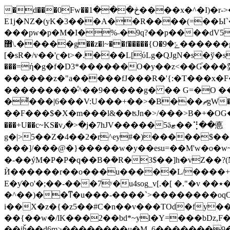
�d���0Fw��څ���1����x�^�I)�r->�A�������^χ��r�V���� `l�D�jy � uG��#���i�Y�>
E1j�NZ�(yK�3���A��R����(=��Ы`��
���pw�p�M�I�%˶�9q?��p����dV5 (
޻\.�����g��z�l~��f�����{O�ݻ�9������g����t4iP�����j�X|��ؼ{>�4���es��r���l�ѫ�T�d�ԟ .�p5��>�⪞L^�m:
[�sR�/v��'ʗ�t>�.���L[ύLg�QJgN�s�ў�s��3
���=ή�g�f�D3*������O�y��z<��Ɠ���㛳
������z�"a�����f
J���R�'{:�T���x�
���������ͤ^��9�����g� �� G=�O ��
�͛���|6���V:U���+��>�B���ޗgW����]�]��l~u����B̹[߼��f��M{����I���^��������u�5�]��P�����h2^,?R�J��=�2�|
��F���$�X�m���l&��ʦJn�>/���>B�+�OG�O�
���+U��c~KS�v٫�>�j�7hJV�����5ӛޓ��⢙��悳
g�|>5��Z�4��2�r^ey#�)�����$
���]/���@�}�����w�y��esu=��M'w�o�w~��
� -��ýM�P�P�q��B�݊�R�3$��]h�vZ�
Ѝ������r��o���u�����L/����+vu��z�6����;w⮽�z7ڍ�[ݓ[��N�?2�
E�ƴ�o'�;��-���7ʸ�u4sog_v[.�[ �."�v ��٭�wc�Xq��};;�UA�16]m��ً]��U�����m��t���JF����=yN����ڡ��ٛ]�{����ȭ�?
�^��)��ͳ�u���-����`>���� ����oqO�����S�uЋ
i��X�z�{�z5��#C�n��v���TOd�fy��
��{��w�/lK���2��bd*~yl�Y=���bDz,
��jȟ��d6m>��������u�M_6�������9