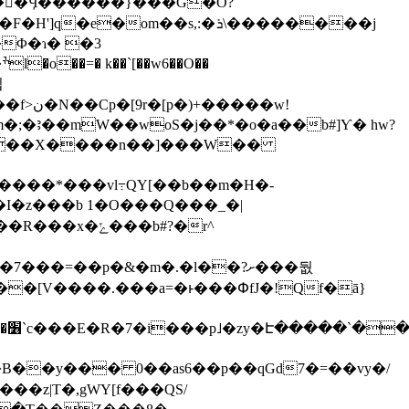
쓃
��w!
�;�ꜣ��mW��woS�j��*�o�a��b#]Ƴ� hw?
���*���vl߹QY[��b��m�H�-
�I�z���b 1�O���Q���_�|
�[V����.���a=�ͱ���ՓfJ�!Qf�ā}
�B��y��� 0��as6��p��qGd7�=��vy�/