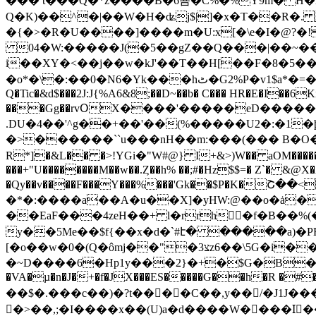
��� t���Q�*z����B�6꾬�C%�%Y9m� H�
Q�K)��^�|��W�H�ʥј$|]�x�T��R�. P�P��1ƾE-�
�{�>�R�U����]����m�U:x[�\e�I�@?�!
04�W:�����J(�5��gZ��Q���|��~��
i��XY�<��j��w�kJ'��T��H[��F�8�5��
�o*�\�:��0�N6�Yk���hٹ�G2%P�v1$a*�=���U(m�L)ؾ�����3Q��F�<ih`�����J龩��dC4�=)�\B�Q8�I�RH&�S%=�/�R�� ��
Q�Tic�&d$���2J:J{%A6&8;��D~��b� C��� HR�E�I��6Ki�X
���Gg��rvՕX����'�����eD������X�(+ӏ���#Y
.DU�4��'^g��+��'��(%�����U2�:�1�ϸd"���>�iyb+o�7��mU
�>������``u���nH��m:���(��� B�O�V)r�'��i��׏bB�2�J�e��9�RX�eR�0�)�ϙLe-�Q�F^8�
R*]�&L�� �>!YGі�"W#@} I+&>)W�� aOM�����)�\��錭l���Umݧ��#�㾆� 1IFд��$�m��**��Z�*H�
���+"U��������M��w��.Ȥ��h% ��;#�Hz$$=� Z`� &@X�
�Qy��v����F���Y���%���'Gk��$P�K�
�*�:����a��A�u��X]�yHW:@��o�ȧ�
��EaF���4zeH��+ l�rrh򘬒򔆸�f�B��
y��5Me��$f{��x�d�`#է� �����a)�PR
[�o��w�0�(Q�ômj��"�צ3
z6��\5G�i�
�~D����6�Hp1y���2}�+�$G�B����4J�~yR�Mv*� Uzۂ֡e:U��AoE3ߧ$X���%�
�VA�µ�n�J�+�f�JX���ES�����G��h�R �#�
��$�.���c��)�?t����C��,y��/�J1J�
�>��,;�I����x��(U)a�d����W����Iْ