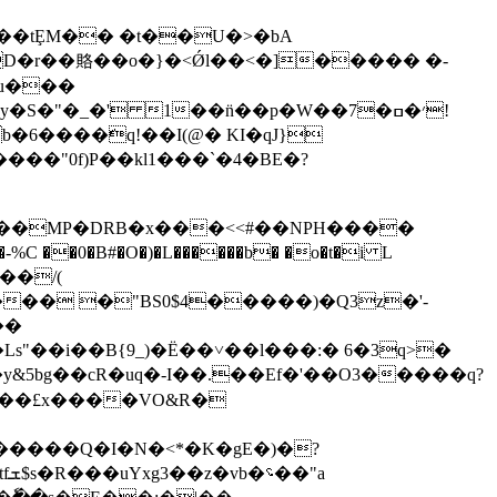
D�r��賂��o�}�<Ǿl��<�]����� �-
�6����ّq!��I(@� KI�qJ}
Q��MP�DRB�x���<<#��NPH����
�0�B#�O�)�L������b� �o�t�i L
��� �"BS0$4�����)�Q3z�'-
��
Ls"��i��B{9_)�Ë��˅��l���:� 6�3q>�
y&5bg��cR�uq�-I��.��Ef�'��O3�����q?
/��£x����VO&R�