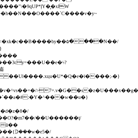
�`��a�#:�Y�^���w��u�}
d�z�8�/
�ū��
��{ᑓ���w�e5�/