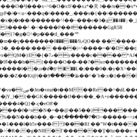
�天 J��/n�/�x*����"\�9qUP*ļY�̧�xIW
�t��/������^!��~���e�3�д��4��ۯ�_|
�3����^ �<����P��#������GgR5R
�{?�g�󤛽^�p�̇��tI_���⺾
��<�xk�c��B����by��۵����N��/
����c���� *AJ����
�ϟ?
���L�;���0�.�y�X^��崙
^�`b�:x�כ�����Ul����.xцu�U*�Q�e�ï����;-�}
�z�U���x��g�E3]f�
,��jY_l�{��GK�����fJ��v��_�A+o�����
��4�Q}�-ҁ�eO8'�
����f�^n�N�=��@��5��}�������
/��1���l�b5v���J f���Rf ��"W�t���
ۘ:�R�;�g�Nf8�Г������Ţ�hz���z~�