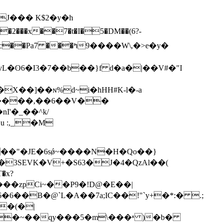
J��� K$2�y�h
�ʘ6�I3�7��b��}f d�a�|��V#�"I
��]��ɴ%d~i�hHH#K-l�-a
(j����,��6��V��
��"�JE�6sǿ~����N�H�Qo��}
3SEVK�V+�S63�J�4�QzAl��(
�x?
6��B�@`L�A��7a;IC��!"`y+�*:� .;
�(�|