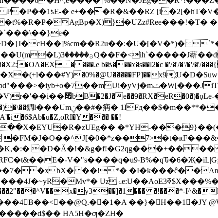
h����6�H^;ӗ���� |%��N�JEg��R*!��
 e+���R�&��RZ [i�2[�hT�V�IߵCv�� �L� [y�b���*
�t%�R�P�AgBp�X)}�UZz#Ree���!�T�
`���\��}e�
D�}I�cH��]%cm��R2u��:�U�[�V�*)�`*
2:�OA�EX ����.e b�ƾ���ɤ�s��l2�c �'/�'/�'/�'/�'/���
)�0%�@U�����FP]��x9҉:U�D�Suw�m=^ζ�7��n{���@
i�yVj�mݖ�W[���JiT ����̒3�m��ރ��t�k�����
�B 㭥1��Cuz�+��}U��5!?
��{m �xE�|L�꾭��&!�%d�R�V:!m
A'�i�6$Ab�u�Z,oRI�Y��� ��!
Շ��<��X�EYU�R�zUEg�� �*YH-���9}��
 �FM�J�O��^J[�0�*z��7>�t�ʀF���
%(�K,�:� �D�Ă�!�&g�f!�G2qg���+���
FC�t&��E�-V�"s����q�u9-B%�qԎ�6�Җ�iL|G
��7� �xbX���!*� �I�k���ĉ��An�
1�y�IY�DYe�T҈�r"�������͈�byA� @�
��2"���^V��x�y3��]�1��� �!���*-I^&�h
����4B��<��@Q.��1�A ��}�H��1�JY @
������d$�� HA5H�ƣ�ZH�