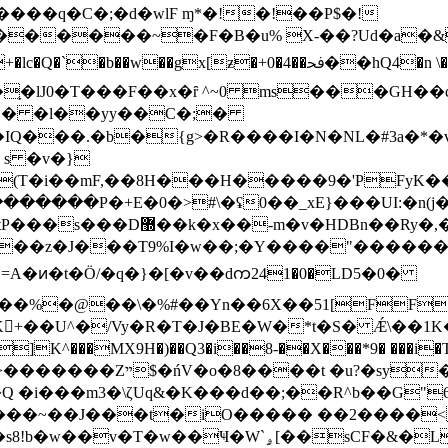
��q�C�;�d�wlϜ ɱ*�!�!��P$�!
������~�F�B�u% X-��?Ud�a�&
+0�4��ﲿ��hQ4�n \��2���x��7�t�I�5�DM��(6?-
G� �l��yy��C�;�
Q���.�b�{g>�R����I�N�NL�#3a�*�vL
s �v�}
T�i��mF,��8H���H�����9�'PFyK��X
�����P�+E�0�>#\�ʢ0��_xE}���UI:�n
DBn��Ry�,�nI'�_��^k/
Åa��%�@��\�%#��Yn��6X��51[FF
+��U^�/Vy�R�T�J�BE�W�*t�S� Ǽ\��1K�
K^���MX9H�)��Q3�i��8-��X���*9� ���i�T
�zpCi~��P9�!D@�E��|
Q �i���m3�\ζUq&�K���d��;��R^b��G"6�
_���~��J���t�iO����� ��2����<
sCF�&�L�~��qy���5�m\���ʶ )�b�