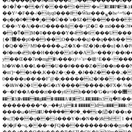
�G����g��9�me���d 9��������d��
�1�Ĵ'�=�;�rΫ����1�^�w �E��P��-):����kâ��K
��Y^�F��-/�4yq0���8�Ŵke���ܨ�lw^=%��_��)�*�Y8�Hfck;�J�sU�5Ț�>pJ<�0�n�lv�UQ9�����XP!
�q�j�ݬ���0��Ǘ��`u�$Z���������=V�fy��>���{�g�P���Z��y�c5/pp������Wgr�ȟ��d����� XwSH~�� B�
C��>Y�A|��vO����&j��=jZ� � md���
�j�ͳ�]M�ʬ�����Y�49�6���U����g
{
{�Q�'�^M9�����ټZ�X�~8Z�]�z��u}�A�P8ד��|�z��◗[s�C�f���:� �;kw]���a���[�������������aA ����,,!q?
�f�m�ah|��H��|��n5��AÍs=���)^��t�
y��Œ��7ͷ�mg�Ϟ���x)^>`s=�㕹^E��<�
hJ�W�A��L���U��#����Z�d��n���N
�m']=��b��,K��Z�<̫��_�J��Z����.;�w���]�ύ
0����u��\��F`@�;�����x2�!��<���Cr
<�l&W�2�1��G�zY��������ϛ�FX�\ 
�~�F��A���zt���y66|b��9�'G�a=i��޽v�}8�~1�E���]k�o�����\���λ*>��ᮅ'��⦦KK�����_����|�L��v-=��͖�NY
���3(�v�����g���˧����A\�]�5L��[���tx3
��������*�,~�ٛ�ӡUp�:� �����ldui������c?���g��
����ߎ�bd�Uܽ������9�_��c�|辸�F��x��Q�����u���z�b�� \��0މ�x��ÎiV"E�����ٴg{����zz�'㟛��?9
�u;Tǰ���q��4���Y�s�N��)&b 1 ��Qsu�����wM�yX
�]�jF�=qـ���=�ƑQ���������t��ɽyn���➖R�[<�����Qs���� �l::��.f{��1:�{�l��B��*:���J:�(�P�1�:��d\�BU��䄩