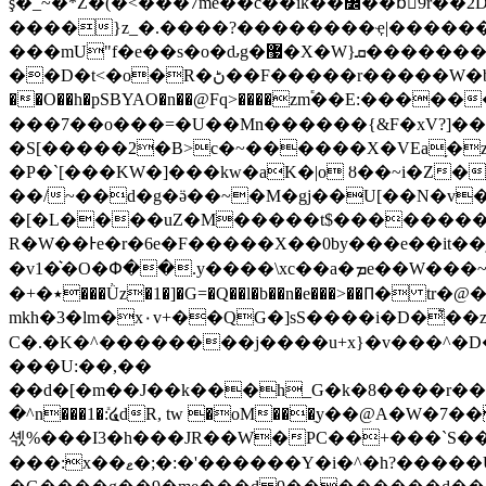
ş�_~�*Z�(�<���7m e��ƈ��ik��߼��b⃝9r��2DH�M��wX\�����'�~��m5�˕�Q��aǜy8Z<����Ӌ������}���G�O?
����}z_�.����?��������ҿ|������'�~u�pp_8){��^4��l�ø�=\�Cz 1
���mU"f�e��s�o�ԃg�޷�X�W}ܩ�������dD�[�G�p6j���g-�:�zWu�֎�]~�"����8?�~��Φ�ɿ� �3
��D�t<�o�R�ڻ��F�����r�����W�b;��6O��w�qYq����kh�4KA�ʗ�����b��ׯl�o��=� k��`[��w6��O��
��O��h�pSBYAO�n��@Fq>����zm֕��E:��
���͏7��o���=�U��Mn������{&F�xV?]��<��uȝ��E��
�S[����
�2�B>c�~������X�VEa֥�zw
�P�`[���KW�]���kw�aK�|o ȣ��~i�Z�H�t������ur�ۈ���>y�ׯ�m�7-�
��/~��d�g�ӛ��~�M�gj��U[��N�v�
�[�L����uZ�M�����t$��������1
R�W��Ͱe�r�6e�F�����X��0by���e��it��j�\O�a
�v1�͛�O�Փ��.y����\xc��a�ܡe��W���~������ߨo;��wO<|6�� �d6�^�a��z��e�8��R���x�ݻ���b#?�r^
�+�٭���Ǜz�1�]�G=�Q��l�b��n�e���>��ꛛ� tr�@�6�$��o]_�l���K����E�-
mkh�3�lm�x۰v+��QG�]sS����i�D�͛��z�ڽ�6h��mP���v;��m�*��Q�%ow ����7���=��p�&�m�.�l��?ށ
C�.�K�^��������j����u+x}�v���^�D
���U:��,��
��d�[�m��J��k���h_G�k�8����r��ζ#w�w����m����z�wi��շM��
�^n���1�ܺ:໔dR, tw �oM���ֵy��@A�W�
셳%���I3�h���JR��W�PC��+���`S��jh
���:x��ޱ�;�:�'������Y�i�^�h?�����U�-��m��j�i�T2�5�K�M�WΡ�f�9��y�;�5���z|T�,gWY[f���QS/