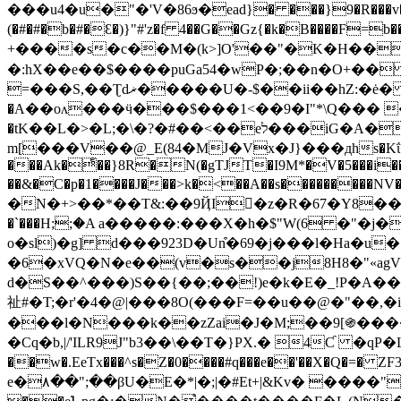
���u4�u�"�'V�86ϧ�ead}� ���}9�R���v
(�#�#�b�#�Ɛ�)}"#'z�f 4��G��Gz{�k�B����F=b��yd���U��ZP߬�+�0χ�F 
+����s�c��M�(k>]O'��"�K�H��
�:hX��е��$����puGa54�wP�;��n�O+��[s��S'���گ��-�� O�o���s�n�,�
=���S,��Ʈdޜ�����U�-$��ii��hZ:�ė� �z����XM�p��VL�K���W�9���?�y�S�"�_�' 1��n̈��p�W��7�׳�ߛ!
�A��oʌ���ӵ���$���1<��9�I"*\Q��� �
�tK��L�>�L;�\�?�#��<��eל���iG�A�o�Ka�<�[]jk���@�����ª��A'o��m�����"0f)P��kl1���`�4�BE�?
m[���V��@_E(84�MJ�Vx�J}���дhs�Kΐ�"C)ؿ��U�mZl�Ɏ��x
���Ak�ͤ��}8R�N(�gTJT�I9M*�V�5���i��
��&�C�p�1����J���>k�<��A��s���������N
�N�+>��*��T&:��9ҊI󴳎�z�R�67�Y8���.�
�`���H;ؘ;�A a�����:���X�h�$"W(6 �"�j�[ #��|�T^+E��֐��Y��a<{^
o�sl)�g] d���923D�Un͒�69�j���l�Ha
�6�xVQ�N�e��(v�s��j8H8�"«ag
d�S��^���)S��{��;��!)e�k�E�_!P�A��
祉#�T;�r'�4�@|���8O(���F=��u��@�"��,�
���l�N���k��zZai�J�M;��9[֍��
�Cq�b,|/'ILR9J"b3��\��T�}PX.� 4Ƈ �qP�L :/�}���-�2�ټ�ʳ-��
��w�.EeTx���^s�Z�0����#q���e��'��X�Q�=� ZF3��U�����D/��
e�٨��";��βU�E�*|�;|�#Et+|&Kv� ����"6V��� � ,"'3�,�f di5�7���Z�K��Ŗ?�tfܫ$s�R���uYxg3��z�vb�؝��"a