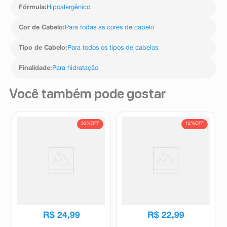
Fórmula
:
Hipoalergênico
Cor de Cabelo
:
Para todas as cores de cabelo
Tipo de Cabelo
:
Para todos os tipos de cabelos
Finalidade
:
Para hidratação
Você também pode gostar
30%
OFF
12%
OFF
Kit Shampoo Cabelo e Corpo
Kit Shampoo Salon line
2 em 1 Salon Line Super Multy
#Todecacho Kids Uva 300ml +
Cachos Hidratados 300ml +
Condicionador Salon line Uva
Salon Line
Salon Line
Creme Multifucional 3 em 1
200ml
R$
35
,
95
R$
26
,
15
300ml
R$
24
,
99
R$
22
,
99