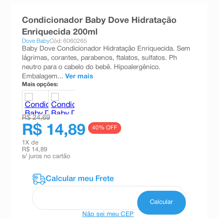
8
º
esmalte
Condicionador Baby Dove Hidratação
9
º
absorvente
Enriquecida 200ml
Dove Baby
Cód: 6060265
10
º
shampoo
Baby Dove Condicionador Hidratação Enriquecida. Sem
lágrimas, corantes, parabenos, ftalatos, sulfatos. Ph
neutro para o cabelo do bebê. Hipoalergênico.
Embalagem...
Ver mais
Mais opções:
R$ 24,69
R$ 14,89
40
% OFF
1
X de
R$ 14,89
s/ juros no cartão
Não sei meu CEP