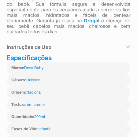
do bebê. Sua fórmula segura e desenvolvida
especialmente para os pequenos ajuda a deixar os fios
mais macios, hidratados e fáceis de pentear
diariamente. Garanta já o seu na
Drogal
e ofereça ao
seu bebê cabelos mais macios, cheirosos e bem
cuidados todos os dias.
Instruções de Uso
Especificações
Após lavar os cabelos com shampoo, aplique uma
pequena quantidade do condicionador nos fios
Marca
:
Dove Baby
molhados do bebê. Massageie suavemente e enxágue
completamente em seguida.
Gênero
:
Unissex
Origem
:
Nacional
Textura
:
Em creme
Quantidade
:
200ml
Fases da Vida
:
Infantil