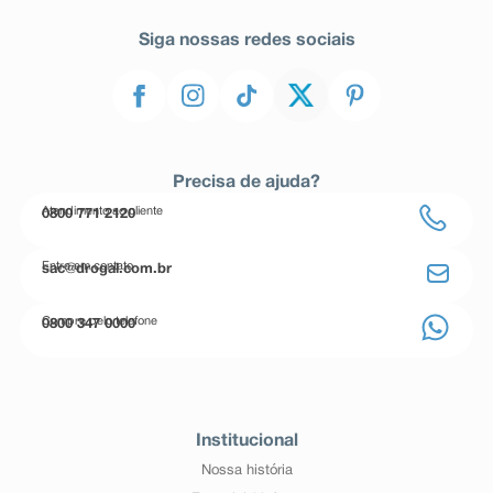
Siga nossas redes sociais
Precisa de ajuda?
Atendimento ao cliente
0800 771 2120
Entre em contato
sac@drogal.com.br
Compre pelo telefone
0800 347 0000
Institucional
Nossa história