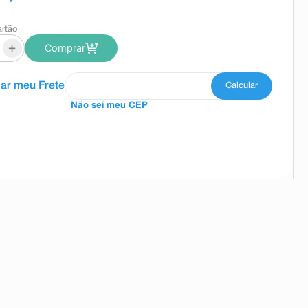
artão
+
Comprar
Não sei meu CEP