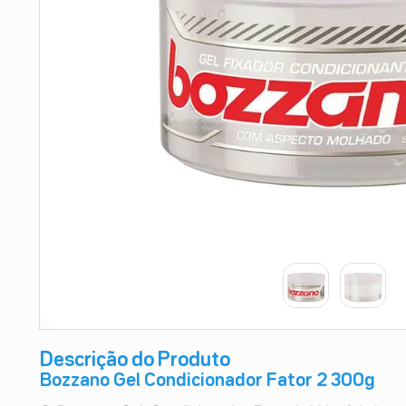
9
º
absorvente
10
º
shampoo
Descrição do Produto
Bozzano Gel Condicionador Fator 2 300g