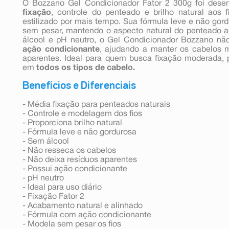
O Bozzano Gel Condicionador Fator 2 300g foi desen
fixação
, controle do penteado e brilho natural aos f
estilizado por mais tempo. Sua fórmula leve e não gor
sem pesar, mantendo o aspecto natural do penteado 
álcool e pH neutro, o Gel Condicionador Bozzano não
ação condicionante
, ajudando a manter os cabelos 
aparentes. Ideal para quem busca fixação moderada, 
em
todos os tipos de cabelo.
Benefícios e Diferenciais
- Média fixação para penteados naturais
- Controle e modelagem dos fios
- Proporciona brilho natural
- Fórmula leve e não gordurosa
- Sem álcool
- Não resseca os cabelos
- Não deixa resíduos aparentes
- Possui ação condicionante
- pH neutro
- Ideal para uso diário
- Fixação Fator 2
- Acabamento natural e alinhado
- Fórmula com ação condicionante
- Modela sem pesar os fios