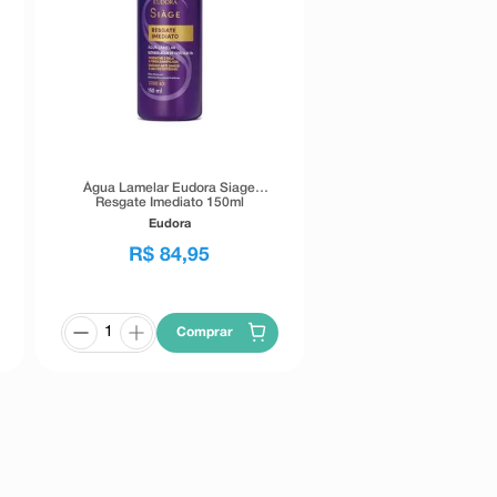
Água Lamelar Eudora Siage
Resgate Imediato 150ml
Eudora
R$
84
,
95
Comprar