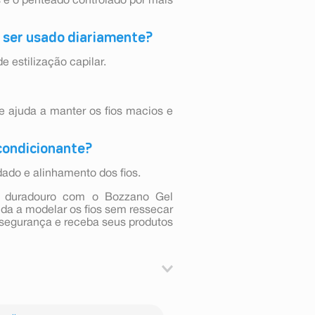
s e o penteado controlado por mais
e ser usado diariamente?
e estilização capilar.
 ajuda a manter os fios macios e
condicionante?
dado e alinhamento dos fios.
ho duradouro com o Bozzano Gel
da a modelar os fios sem ressecar
segurança e receba seus produtos
dicionador Fator 2 nos cabelos
 penteado desejado com as mãos