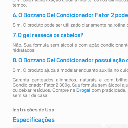
Sim. Sua média fixação ajuda a manter os fios alinhado
tempo.
6. O Bozzano Gel Condicionador Fator 2 pod
Sim. O produto pode ser utilizado diariamente na rotina d
7. O gel resseca os cabelos?
Não. Sua fórmula sem álcool e com ação condicionante
hidratados.
8. O Bozzano Gel Condicionador possui ação 
Sim. O produto ajuda a modelar enquanto auxilia no cui
Garanta penteados alinhados, naturais e com bril
Condicionador Fator 2 300g. Sua fórmula sem álcool aju
ou deixar resíduos. Compre na
Drogal
com praticidade, 
sem sair de casa!
Instruções de Uso
Especificações
Aplique uma pequena quantidade do Bozzano Gel Con
secos ou úmidos. Espalhe uniformemente e modele o