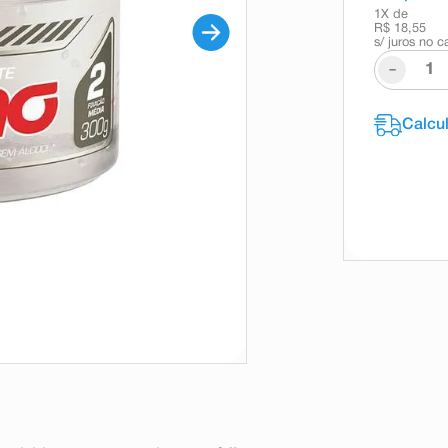
1
X de
R$ 18,55
s/ juros no c
-