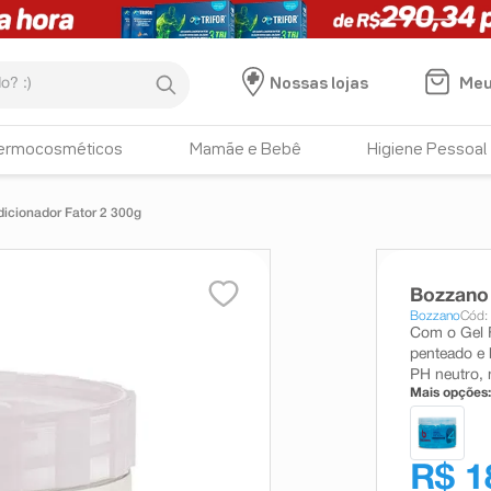
:)
Meu
Nossas lojas
ermocosméticos
Mamãe e Bebê
Higiene Pessoal
icionador Fator 2 300g
Bozzano 
Bozzano
Cód:
Com o Gel F
penteado e 
PH neutro, 
Mais opções:
R$ 1