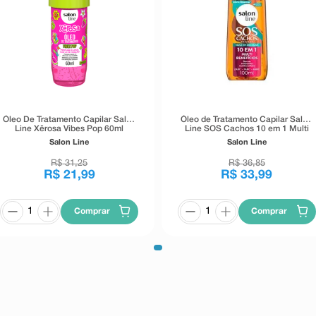
Óleo De Tratamento Capilar Salon
Óleo de Tratamento Capilar Salon
Line Xêrosa Vibes Pop 60ml
Line SOS Cachos 10 em 1 Multi
Benefícios 100ml
Salon Line
Salon Line
R$
31
,
25
R$
36
,
85
R$
21
,
99
R$
33
,
99
Comprar
Comprar