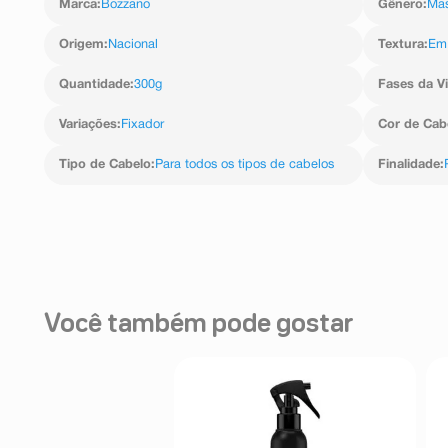
Marca
:
Bozzano
Gênero
:
Mas
ou pente.
Origem
:
Nacional
Textura
:
Em 
Quantidade
:
300g
Fases da V
Variações
:
Fixador
Cor de Cab
Tipo de Cabelo
:
Para todos os tipos de cabelos
Finalidade
:
Você também pode gostar