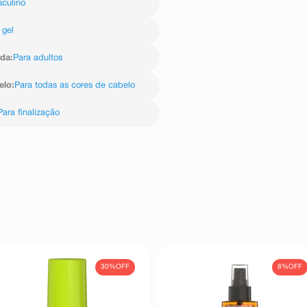
culino
gel
ida
:
Para adultos
elo
:
Para todas as cores de cabelo
Para finalização
30%
OFF
8%
OFF