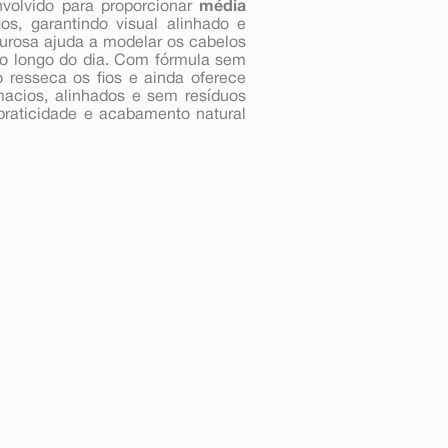
volvido para proporcionar
média
ios, garantindo visual alinhado e
durosa ajuda a modelar os cabelos
ao longo do dia. Com fórmula sem
 resseca os fios e ainda oferece
macios, alinhados e sem resíduos
praticidade e acabamento natural