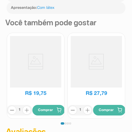
Apresentação
:
Com látex
Você também pode gostar
Preservativo Camisinha Jontex
Preservativo Camisinha Olla
Lubrificado Leve 8 Pague 7
Sensitive 8 Unidades
Unidades
Jontex
Olla
R$
19
,
75
R$
27
,
79
Comprar
Comprar