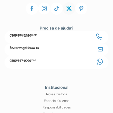
Precisa de ajuda?
Atendimento ao cliente
0800 771 2120
Entre em contato
sac@drogal.com.br
Compre pelo telefone
0800 347 0000
Institucional
Nossa história
Especial 90 Anos
Responsabilidades