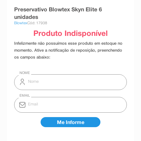
8
º
teste gravidez
Preservativo Blowtex Skyn Elite 6
unidades
9
º
esmalte
Blowtex
Cód: 17938
10
º
absorvente