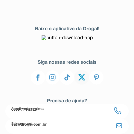
Baixe o aplicativo da Drogal!
Siga nossas redes sociais
Precisa de ajuda?
Atendimento ao cliente
0800 771 2120
Entre em contato
sac@drogal.com.br