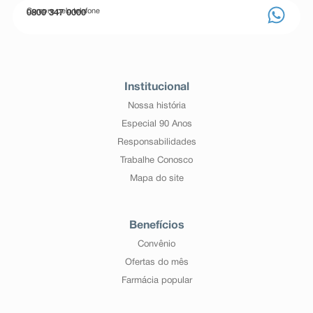
Compre pelo telefone
0800 347 0000
Institucional
Nossa história
Especial 90 Anos
Responsabilidades
Trabalhe Conosco
Mapa do site
Benefícios
Convênio
Ofertas do mês
Farmácia popular