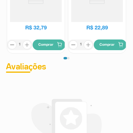
Condicionador Aussie Bye Bye
Condicionador Bozzano
Frizz 180ml
Cachos e Crespos 3x1 200ml
Aussie
Bozzano
R$
32
,
79
R$
22
,
89
Comprar
Comprar
Avaliações