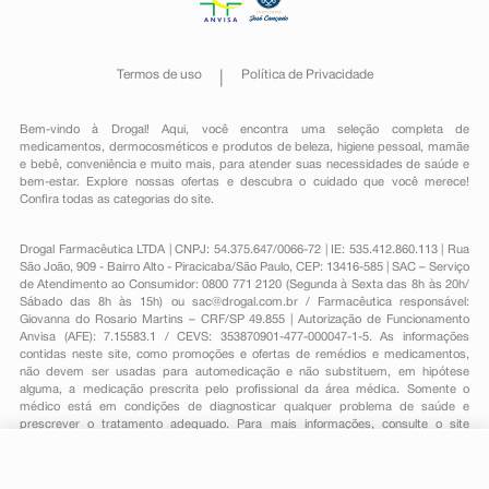
Termos de uso
Política de Privacidade
Bem-vindo à Drogal! Aqui, você encontra uma seleção completa de
medicamentos
,
dermocosméticos e produtos de beleza
,
higiene pessoal
,
mamãe
e bebê
,
conveniência
e muito mais, para atender suas necessidades de saúde e
bem-estar. Explore nossas ofertas e descubra o cuidado que você merece!
Confira todas as categorias do site.
Drogal Farmacêutica LTDA | CNPJ: 54.375.647/0066-72 | IE: 535.412.860.113 | Rua
São João, 909 - Bairro Alto - Piracicaba/São Paulo, CEP: 13416-585 | SAC – Serviço
de Atendimento ao Consumidor: 0800 771 2120 (Segunda à Sexta das 8h às 20h/
Sábado das 8h às 15h) ou
sac@drogal.com.br
/ Farmacêutica responsável:
Giovanna do Rosario Martins – CRF/SP 49.855 | Autorização de Funcionamento
Anvisa (AFE): 7.15583.1 / CEVS: 353870901-477-000047-1-5. As informações
contidas neste site, como promoções e ofertas de remédios e medicamentos,
não devem ser usadas para automedicação e não substituem, em hipótese
alguma, a medicação prescrita pelo profissional da área médica. Somente o
médico está em condições de diagnosticar qualquer problema de saúde e
prescrever o tratamento adequado. Para mais informações, consulte o site
Anvisa. As fotos contidas em nosso site são meramente ilustrativas. Promoções e
preços são válidos apenas para compras on-line, caso haja disponibilidade e
estão sujeitos a alterações no decorrer do dia. Todos os direitos reservados.