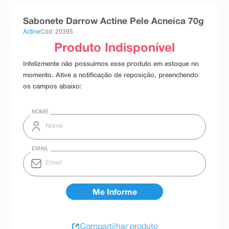
8
º
teste gravidez
Sabonete Darrow Actine Pele Acneica 70g
9
º
esmalte
Actine
Cód: 20395
10
º
absorvente
Compartilhar produto