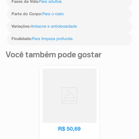
Fases da Vida
:
Para adultos
Parte do Corpo
:
Para o rosto
Variações
:
Antiacne e antioleosidade
Finalidade
:
Para limpeza profunda
Você também pode gostar
Gel de Limpeza Facial
Antioleosidade TheraSkin
Cleany Controle 150ml
Theraskin
R$
50
,
69