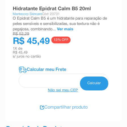
8
º
teste gravidez
Hidratante Epidrat Calm B5 20ml
Mantecorp Skincare
Cód: 23731
9
º
esmalte
O Epidrat Calm B5 é um hidratante para reparação de
peles sensíveis e sensibilizadas, sua textura não é
10
º
absorvente
pegajosa, combinando...
Ver mais
R$ 52,29
R$ 45,49
13
% OFF
1
X de
R$ 45,49
s/ juros no cartão
Não sei meu CEP
Compartilhar produto