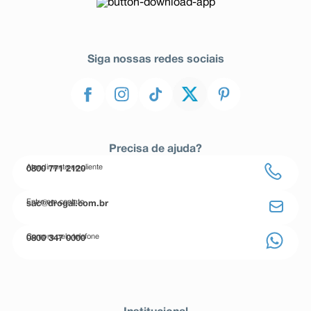
Siga nossas redes sociais
Precisa de ajuda?
Atendimento ao cliente
0800 771 2120
Entre em contato
sac@drogal.com.br
Compre pelo telefone
0800 347 0000