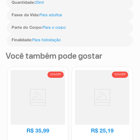
Quantidade
:
20ml
Fases da Vida
:
Para adultos
Parte do Corpo
:
Para o corpo
Finalidade
:
Para hidratação
Você também pode gostar
10%
OFF
13%
OFF
Gel Hidratante Facial
Hidratante Corporal
Preenchedor Garnier
Neutrogena Body Care
Hialurônico Toque Seco 85g
Intensive Hidrata & Suaviza
Garnier
Neutrogena
200ml
R$
39
,
89
R$
28
,
99
R$
35
,
99
R$
25
,
19