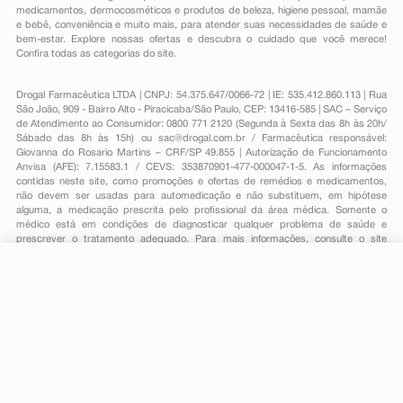
medicamentos
,
dermocosméticos e produtos de beleza
,
higiene pessoal
,
mamãe
e bebê
,
conveniência
e muito mais, para atender suas necessidades de saúde e
bem-estar. Explore nossas ofertas e descubra o cuidado que você merece!
Confira todas as categorias do site.
Drogal Farmacêutica LTDA | CNPJ: 54.375.647/0066-72 | IE: 535.412.860.113 | Rua
São João, 909 - Bairro Alto - Piracicaba/São Paulo, CEP: 13416-585 | SAC – Serviço
de Atendimento ao Consumidor: 0800 771 2120 (Segunda à Sexta das 8h às 20h/
Sábado das 8h às 15h) ou
sac@drogal.com.br
/ Farmacêutica responsável:
Giovanna do Rosario Martins – CRF/SP 49.855 | Autorização de Funcionamento
Anvisa (AFE): 7.15583.1 / CEVS: 353870901-477-000047-1-5. As informações
contidas neste site, como promoções e ofertas de remédios e medicamentos,
não devem ser usadas para automedicação e não substituem, em hipótese
alguma, a medicação prescrita pelo profissional da área médica. Somente o
médico está em condições de diagnosticar qualquer problema de saúde e
prescrever o tratamento adequado. Para mais informações, consulte o site
Anvisa. As fotos contidas em nosso site são meramente ilustrativas. Promoções e
preços são válidos apenas para compras on-line, caso haja disponibilidade e
R$ 52,29
estão sujeitos a alterações no decorrer do dia. Todos os direitos reservados.
-
+
R$ 45,49
Comprar
Em
1
x
R$ 45,49
Powered by