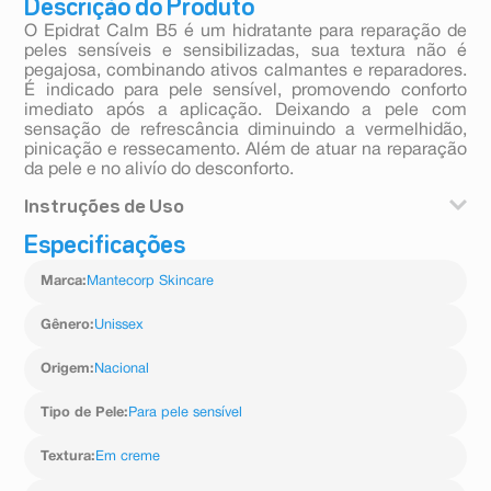
Descrição do Produto
O Epidrat Calm B5 é um hidratante para reparação de
peles sensíveis e sensibilizadas, sua textura não é
pegajosa, combinando ativos calmantes e reparadores.
É indicado para pele sensível, promovendo conforto
imediato após a aplicação. Deixando a pele com
sensação de refrescância diminuindo a vermelhidão,
pinicação e ressecamento. Além de atuar na reparação
da pele e no alivío do desconforto.
Instruções de Uso
Especificações
Aplique na pele limpa e seca duas vezes ao dia. Repita
sempre que desejar ou a critério médico.
Marca
:
Mantecorp Skincare
Gênero
:
Unissex
Origem
:
Nacional
Tipo de Pele
:
Para pele sensível
Textura
:
Em creme