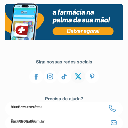
Siga nossas redes sociais
Precisa de ajuda?
Atendimento ao cliente
0800 771 2120
Entre em contato
sac@drogal.com.br