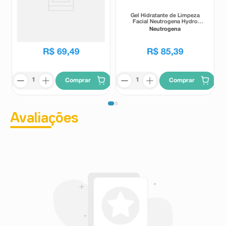
Sabonete Dermotivin Scrub
Gel Hidratante de Limpeza
Bisnaga 60g
Facial Neutrogena Hydro
Boost Pele Normal e Sensível
Dermotivin
Neutrogena
300ml
R$
69
,
49
R$
85
,
39
Comprar
Comprar
Avaliações