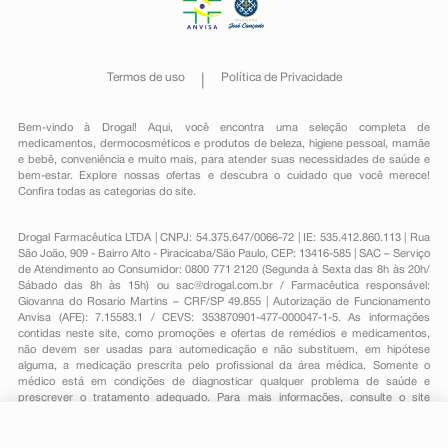
Termos de uso
Política de Privacidade
Bem-vindo à Drogal! Aqui, você encontra uma seleção completa de
medicamentos
,
dermocosméticos e produtos de beleza
,
higiene pessoal
,
mamãe
e bebê
,
conveniência
e muito mais, para atender suas necessidades de saúde e
bem-estar. Explore nossas ofertas e descubra o cuidado que você merece!
Confira todas as categorias do site.
Drogal Farmacêutica LTDA | CNPJ: 54.375.647/0066-72 | IE: 535.412.860.113 | Rua
São João, 909 - Bairro Alto - Piracicaba/São Paulo, CEP: 13416-585 | SAC – Serviço
de Atendimento ao Consumidor: 0800 771 2120 (Segunda à Sexta das 8h às 20h/
Sábado das 8h às 15h) ou
sac@drogal.com.br
/ Farmacêutica responsável:
Giovanna do Rosario Martins – CRF/SP 49.855 | Autorização de Funcionamento
Anvisa (AFE): 7.15583.1 / CEVS: 353870901-477-000047-1-5. As informações
contidas neste site, como promoções e ofertas de remédios e medicamentos,
não devem ser usadas para automedicação e não substituem, em hipótese
alguma, a medicação prescrita pelo profissional da área médica. Somente o
médico está em condições de diagnosticar qualquer problema de saúde e
prescrever o tratamento adequado. Para mais informações, consulte o site
Anvisa. As fotos contidas em nosso site são meramente ilustrativas. Promoções e
preços são válidos apenas para compras on-line, caso haja disponibilidade e
estão sujeitos a alterações no decorrer do dia. Todos os direitos reservados.