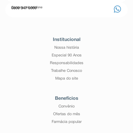
Compre pelo telefone
0800 347 0000
Institucional
Nossa história
Especial 90 Anos
Responsabilidades
Trabalhe Conosco
Mapa do site
Benefícios
Convênio
Ofertas do mês
Farmácia popular