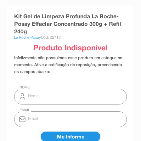
8
º
teste gravidez
Kit Gel de Limpeza Profunda La Roche-
9
º
esmalte
Posay Effaclar Concentrado 300g + Refil
10
º
absorvente
240g
La Roche-Posay
Cód: 25713