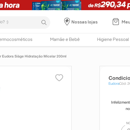
:)
Meu
Nossas lojas
ermocosméticos
Mamãe e Bebê
Higiene Pessoal
r Eudora Siàge Hidratação Micelar 200ml
Condicio
Eudora
Cód: 