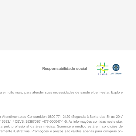
Responsabilidade social
ia
e muito mais, para atender suas necessidades de saúde e bem-estar. Explore
o de Atendimento ao Consumidor: 0800 771 2120 (Segunda à Sexta das 8h às 20h/
.15583.1 / CEVS: 353870901-477-000047-1-5. As informações contidas neste site,
a pelo profissional da área médica. Somente o médico está em condições de
eramente ilustrativas. Promoções e preços são válidos apenas para compras on-