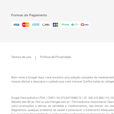
Formas de Pagamento
Termos de uso
Política de Privacidade
Bem-vindo à Drogal! Aqui, você encontra uma seleção completa de
medicament
nossas ofertas e descubra o cuidado que você merece!
Confira todas as categor
Drogal Farmacêutica LTDA | CNPJ: 54.375.647/0066-72 | IE: 535.412.860.113 | 
Sábado das 8h às 15h) ou
sac@drogal.com.br
/ Farmacêutica responsável: Giova
como promoções e ofertas de remédios e medicamentos, não devem ser usada
diagnosticar qualquer problema de saúde e prescrever o tratamento adequado. 