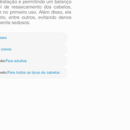
dratação e permitindo um balanço
vel de ressecamento dos cabelos,
z no primeiro uso. Além disso, ele
to, entre outros, evitando danos
lmente sedosos.
ssex
 creme
ida
:
Para adultos
belo
:
Para todos os tipos de cabelos