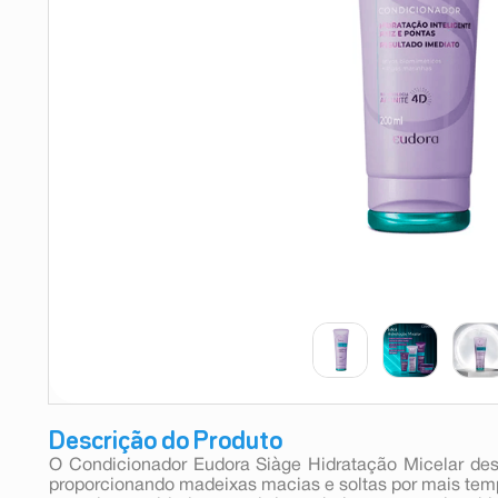
9
º
esmalte
10
º
absorvente
Descrição do Produto
O Condicionador Eudora Siàge Hidratação Micelar de
proporcionando madeixas macias e soltas por mais tempo