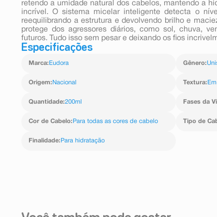
retendo a umidade natural dos cabelos, mantendo a hi
incrível. O sistema micelar inteligente detecta o ní
reequilibrando a estrutura e devolvendo brilho e macie
protege dos agressores diários, como sol, chuva, ven
futuros. Tudo isso sem pesar e deixando os fios incrive
Especificações
Marca
:
Eudora
Gênero
:
Uni
Origem
:
Nacional
Textura
:
Em
Quantidade
:
200ml
Fases da V
Cor de Cabelo
:
Para todas as cores de cabelo
Tipo de Ca
Finalidade
:
Para hidratação