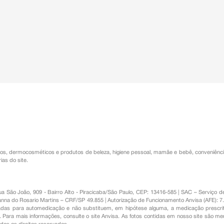
os
,
dermocosméticos e produtos de beleza
,
higiene pessoal
,
mamãe e bebê
,
conveniênc
ias do site.
Rua São João, 909 - Bairro Alto - Piracicaba/São Paulo, CEP: 13416-585 | SAC – Serviç
nna do Rosario Martins – CRF/SP 49.855 | Autorização de Funcionamento Anvisa (AFE): 7
s para automedicação e não substituem, em hipótese alguma, a medicação prescrit
Para mais informações, consulte o site Anvisa. As fotos contidas em nosso site são m