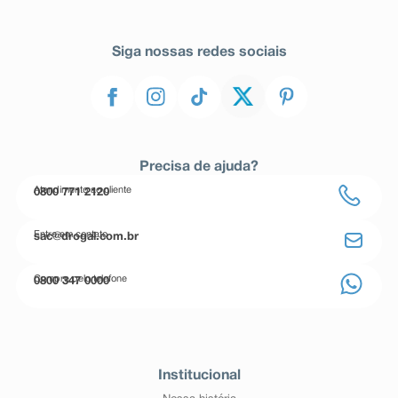
Siga nossas redes sociais
Precisa de ajuda?
Atendimento ao cliente
0800 771 2120
Entre em contato
sac@drogal.com.br
Compre pelo telefone
0800 347 0000
Institucional