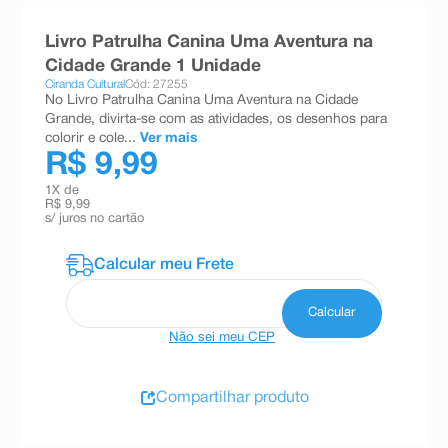
8
º
teste gravidez
Livro Patrulha Canina Uma Aventura na
9
º
esmalte
Cidade Grande 1 Unidade
Ciranda Cultural
Cód: 27255
10
º
absorvente
No Livro Patrulha Canina Uma Aventura na Cidade
Grande, divirta-se com as atividades, os desenhos para
colorir e cole...
Ver mais
R$ 9,99
1
X de
R$ 9,99
s/ juros no cartão
Não sei meu CEP
Compartilhar produto