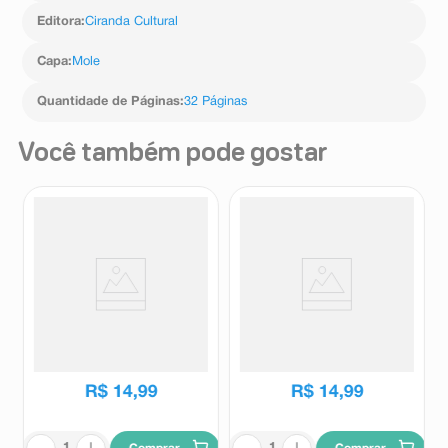
Editora
:
Ciranda Cultural
Capa
:
Mole
Quantidade de Páginas
:
32 Páginas
Você também pode gostar
Livro para Colorir Disney Baby
Livro para Colorir Disney Baby
Stitch e Seus Amigos 1
Divertidamente Minhas
Unidade
Emoções 1 Unidade
Ciranda Cultural
Ciranda Cultural
R$
14
,
99
R$
14
,
99