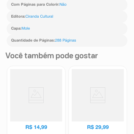
Com Páginas para Colorir
:
Não
Editora
:
Ciranda Cultural
Capa
:
Mole
Quantidade de Páginas
:
288 Páginas
Você também pode gostar
Livro para Colorir Disney Baby
Livro De Colorir Cor e
Diversão e Amizade Toy Story
Diversão Unicornios +
1 Unidade
Acessórios 1 Unidade
Ciranda Cultural
Ciranda Cultural
R$
14
,
99
R$
29
,
99