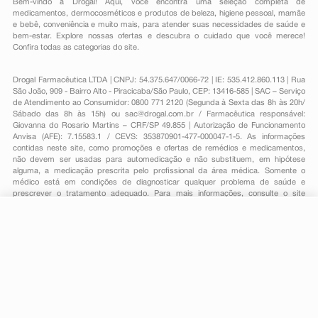
Bem-vindo à Drogal! Aqui, você encontra uma seleção completa de
medicamentos
,
dermocosméticos e produtos de beleza
,
higiene pessoal
,
mamãe
e bebê
,
conveniência
e muito mais, para atender suas necessidades de saúde e
bem-estar. Explore nossas ofertas e descubra o cuidado que você merece!
Confira todas as categorias do site.
Drogal Farmacêutica LTDA | CNPJ: 54.375.647/0066-72 | IE: 535.412.860.113 | Rua
São João, 909 - Bairro Alto - Piracicaba/São Paulo, CEP: 13416-585 | SAC – Serviço
de Atendimento ao Consumidor: 0800 771 2120 (Segunda à Sexta das 8h às 20h/
Sábado das 8h às 15h) ou
sac@drogal.com.br
/ Farmacêutica responsável:
Giovanna do Rosario Martins – CRF/SP 49.855 | Autorização de Funcionamento
Anvisa (AFE): 7.15583.1 / CEVS: 353870901-477-000047-1-5. As informações
contidas neste site, como promoções e ofertas de remédios e medicamentos,
não devem ser usadas para automedicação e não substituem, em hipótese
alguma, a medicação prescrita pelo profissional da área médica. Somente o
médico está em condições de diagnosticar qualquer problema de saúde e
prescrever o tratamento adequado. Para mais informações, consulte o site
Anvisa. As fotos contidas em nosso site são meramente ilustrativas. Promoções e
preços são válidos apenas para compras on-line, caso haja disponibilidade e
estão sujeitos a alterações no decorrer do dia. Todos os direitos reservados.
-
+
Comprar
Powered by