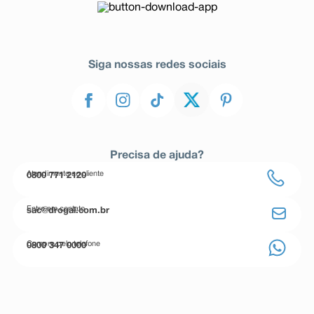
Siga nossas redes sociais
Precisa de ajuda?
Atendimento ao cliente
0800 771 2120
Entre em contato
sac@drogal.com.br
Compre pelo telefone
0800 347 0000