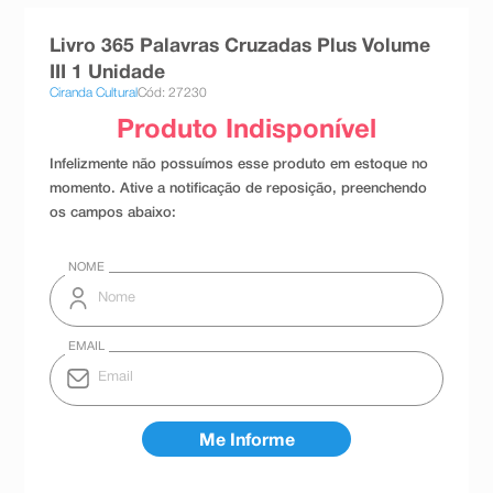
8
º
teste gravidez
Livro 365 Palavras Cruzadas Plus Volume
9
º
esmalte
III 1 Unidade
Ciranda Cultural
Cód: 27230
10
º
absorvente