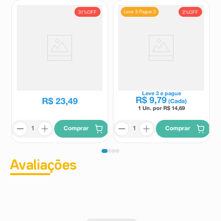
Leve 3 Pague 2
31%
OFF
2%
OFF
Cloridrato de Naratriptana
Paracetamol 500mg +
2,5mg EMS 8 Comprimidos
Cloridrato de Pseudoefedrina
Revestidos
30mg Germed 24
EMS
Germed
Comprimidos Revestidos
R$
33
,
91
Leve
3
e pague
R$
9
,
79
R$
23
,
49
(Cada)
1 Un. por R$
14,69
Comprar
Comprar
Avaliações