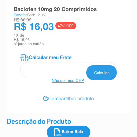
8
º
teste gravidez
Baclofen 10mg 20 Comprimidos
Baclofen
Cód: 12168
9
º
esmalte
R$ 30,09
R$ 16,03
47
% OFF
10
º
absorvente
1
X de
R$ 16,03
s/ juros no cartão
Não sei meu CEP
Compartilhar produto
Descrição do Produto
Baixar Bula