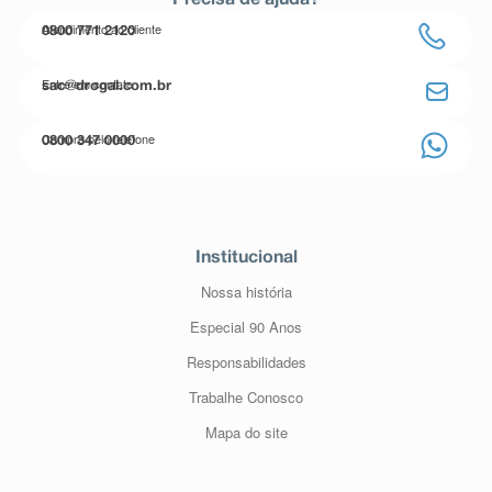
Precisa de ajuda?
Atendimento ao cliente
0800 771 2120
Entre em contato
sac@drogal.com.br
Compre pelo telefone
0800 347 0000
Institucional
Nossa história
Especial 90 Anos
Responsabilidades
Trabalhe Conosco
Mapa do site