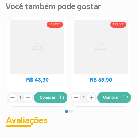
Você também pode gostar
14%
OFF
15%
OFF
Vonau Flash 4mg Sabor Menta
Vonau Flash 8mg caixa com 10
10 Comprimidos
comprimidos
Vonau Flash
Vonau Flash
R$
51
,
11
R$
100
,
66
R$
43
,
90
R$
85
,
90
Comprar
Comprar
Avaliações