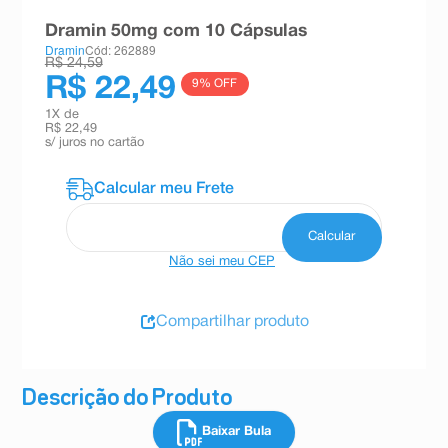
8
º
teste gravidez
Dramin 50mg com 10 Cápsulas
Dramin
Cód: 262889
9
º
absorvente
R$ 24,59
R$ 22,49
9
% OFF
10
º
shampoo
1
X de
R$ 22,49
s/ juros no cartão
Não sei meu CEP
Compartilhar produto
Descrição do Produto
Baixar Bula