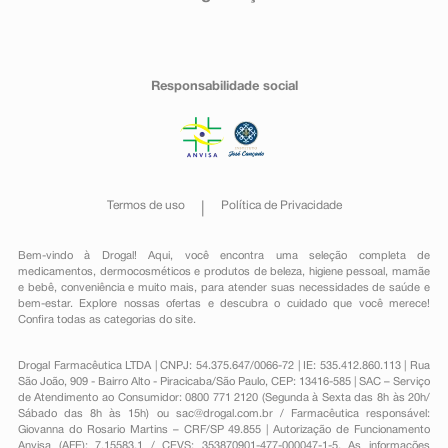
Responsabilidade social
Termos de uso
Política de Privacidade
Bem-vindo à Drogal! Aqui, você encontra uma seleção completa de
medicamentos
,
dermocosméticos e produtos de beleza
,
higiene pessoal
,
mamãe
e bebê
,
conveniência
e muito mais, para atender suas necessidades de saúde e
bem-estar. Explore nossas ofertas e descubra o cuidado que você merece!
Confira todas as categorias do site.
Drogal Farmacêutica LTDA | CNPJ: 54.375.647/0066-72 | IE: 535.412.860.113 | Rua
São João, 909 - Bairro Alto - Piracicaba/São Paulo, CEP: 13416-585 | SAC – Serviço
de Atendimento ao Consumidor: 0800 771 2120 (Segunda à Sexta das 8h às 20h/
Sábado das 8h às 15h) ou
sac@drogal.com.br
/ Farmacêutica responsável:
Giovanna do Rosario Martins – CRF/SP 49.855 | Autorização de Funcionamento
Anvisa (AFE): 7.15583.1 / CEVS: 353870901-477-000047-1-5. As informações