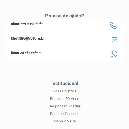
Precisa de ajuda?
Atendimento ao cliente
0800 771 2120
Entre em contato
sac@drogal.com.br
Compre pelo telefone
0800 347 0000
Institucional
Nossa história
Especial 90 Anos
Responsabilidades
Trabalhe Conosco
Mapa do site