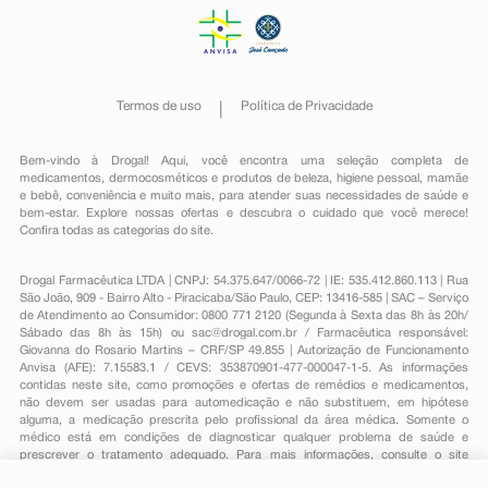
Termos de uso
Política de Privacidade
Bem-vindo à Drogal! Aqui, você encontra uma seleção completa de
medicamentos
,
dermocosméticos e produtos de beleza
,
higiene pessoal
,
mamãe
e bebê
,
conveniência
e muito mais, para atender suas necessidades de saúde e
bem-estar. Explore nossas ofertas e descubra o cuidado que você merece!
Confira todas as categorias do site.
Drogal Farmacêutica LTDA | CNPJ: 54.375.647/0066-72 | IE: 535.412.860.113 | Rua
São João, 909 - Bairro Alto - Piracicaba/São Paulo, CEP: 13416-585 | SAC – Serviço
de Atendimento ao Consumidor: 0800 771 2120 (Segunda à Sexta das 8h às 20h/
Sábado das 8h às 15h) ou
sac@drogal.com.br
/ Farmacêutica responsável:
Giovanna do Rosario Martins – CRF/SP 49.855 | Autorização de Funcionamento
Anvisa (AFE): 7.15583.1 / CEVS: 353870901-477-000047-1-5. As informações
contidas neste site, como promoções e ofertas de remédios e medicamentos,
não devem ser usadas para automedicação e não substituem, em hipótese
alguma, a medicação prescrita pelo profissional da área médica. Somente o
médico está em condições de diagnosticar qualquer problema de saúde e
prescrever o tratamento adequado. Para mais informações, consulte o site
Anvisa. As fotos contidas em nosso site são meramente ilustrativas. Promoções e