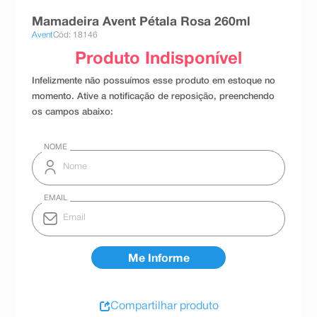
8
º
teste gravidez
Mamadeira Avent Pétala Rosa 260ml
Avent
Cód: 18146
9
º
esmalte
10
º
absorvente
Compartilhar produto