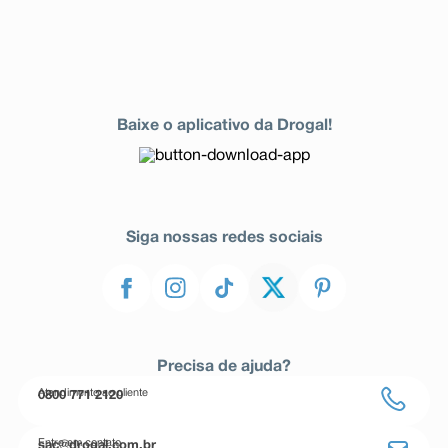
Baixe o aplicativo da Drogal!
Siga nossas redes sociais
Precisa de ajuda?
Atendimento ao cliente
0800 771 2120
Entre em contato
sac@drogal.com.br