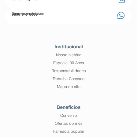
Compre pelo telefone
0800 347 0000
Institucional
Nossa história
Especial 90 Anos
Responsabilidades
Trabalhe Conosco
Mapa do site
Benefícios
Convênio
Ofertas do mês
Farmácia popular