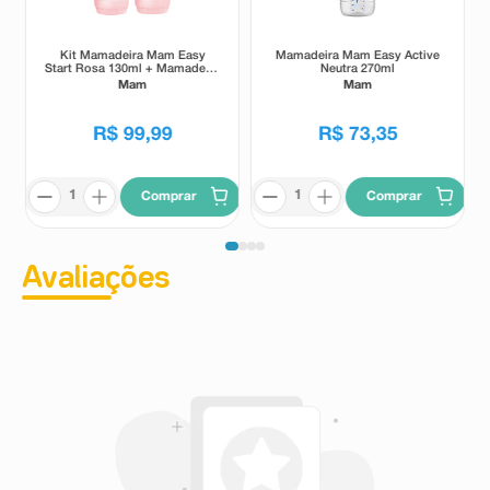
Kit Mamadeira Mam Easy
Mamadeira Mam Easy Active
Start Rosa 130ml + Mamadeira
Neutra 270ml
Mam Easy Start Rosa 260ml
Mam
Mam
R$
99
,
99
R$
73
,
35
Comprar
Comprar
Avaliações