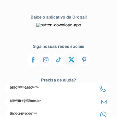
Baixe o aplicativo da Drogal!
Siga nossas redes sociais
Precisa de ajuda?
Atendimento ao cliente
0800 771 2120
Entre em contato
sac@drogal.com.br
Compre pelo telefone
0800 347 0000