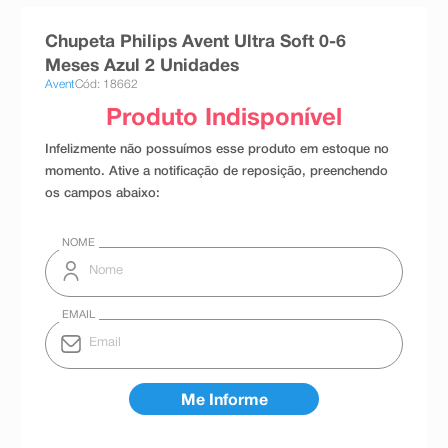
8
º
teste gravidez
Chupeta Philips Avent Ultra Soft 0-6
9
º
esmalte
Meses Azul 2 Unidades
Avent
Cód: 18662
10
º
absorvente