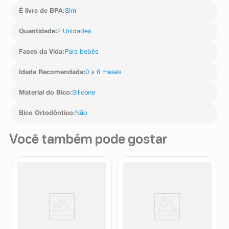
É livre de BPA
:
Sim
Quantidade
:
2 Unidades
Fases da Vida
:
Para bebês
Idade Recomendada
:
0 a 6 meses
Material do Bico
:
Silicone
Bico Ortodôntico
:
Não
Você também pode gostar
Chupeta Mam Nigh 0 - 6
Chupeta Mam Original +6