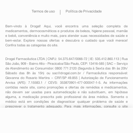
Termos de uso
Política de Privacidade
Bem-vindo à Drogal! Aqui, você encontra uma seleção completa de
medicamentos
,
dermocosméticos e produtos de beleza
,
higiene pessoal
,
mamãe
e bebê
,
conveniência
e muito mais, para atender suas necessidades de saúde e
bem-estar. Explore nossas ofertas e descubra o cuidado que você merece!
Confira todas as categorias do site.
Drogal Farmacêutica LTDA | CNPJ: 54.375.647/0066-72 | IE: 535.412.860.113 | Rua
São João, 909 - Bairro Alto - Piracicaba/São Paulo, CEP: 13416-585 | SAC – Serviço
de Atendimento ao Consumidor: 0800 771 2120 (Segunda à Sexta das 8h às 20h/
Sábado das 8h às 15h) ou
sac@drogal.com.br
/ Farmacêutica responsável:
Giovanna do Rosario Martins – CRF/SP 49.855 | Autorização de Funcionamento
Anvisa (AFE): 7.15583.1 / CEVS: 353870901-477-000047-1-5. As informações
contidas neste site, como promoções e ofertas de remédios e medicamentos,
não devem ser usadas para automedicação e não substituem, em hipótese
alguma, a medicação prescrita pelo profissional da área médica. Somente o
médico está em condições de diagnosticar qualquer problema de saúde e
prescrever o tratamento adequado. Para mais informações, consulte o site
Anvisa. As fotos contidas em nosso site são meramente ilustrativas. Promoções e
preços são válidos apenas para compras on-line, caso haja disponibilidade e
estão sujeitos a alterações no decorrer do dia. Todos os direitos reservados.
-
+
Comprar