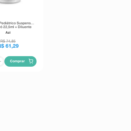
Pediátrico Suspensão
ó 22,5ml + Diluente
Azi
R$
74
,
85
R$
61
,
29
Comprar