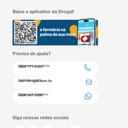
Baixe o aplicativo da Drogal!
Precisa de ajuda?
Atendimento ao cliente
0800 771 2120
Entre em contato
sac@drogal.com.br
Compre pelo telefone
0800 347 0000
Siga nossas redes sociais