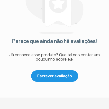
cular), dor óssea
necrose tubular aguda (distúrbio
te tubulointersticial (um tipo de
no-fetal
Parece que ainda não há avaliações!
anifesta através de problemas na
Já conhece esse produto? Que tal nos contar um
pouquinho sobre ele.
de aspartato aminotransferase e
Escrever avaliação
o)
da creatinina sanguínea, aumento
 de reações indesejáveis pelo uso
 seu serviço de atendimento.