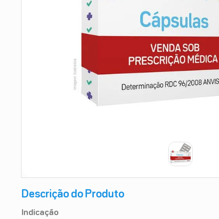
9
º
esmalte
10
º
absorvente
Descrição do Produto
Indicação