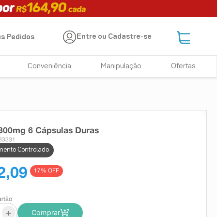
Entre ou Cadastre-se
s Pedidos
Conveniência
Manipulação
Ofertas
 300mg 6 Cápsulas Duras
783331
ento Controlado
2,09
17
% OFF
artão
+
Comprar