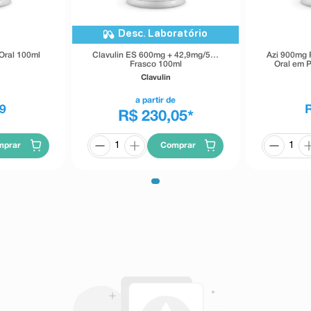
e ar), chiado, coloração da saliva
Desc. Laboratório
Oral 100ml
Clavulin ES 600mg + 42,9mg/5ml
Azi 900mg 
Frasco 100ml
Oral em P
Clavulin
o abdominal, coloração nos dentes
a partir de
9
R$ 230,05
*
perbilirrubinemia (concentração
que devo saber antes de usar este
 biliares, quer por diminuição ou
mprar
Comprar
 usar este medicamento).
ática Generalizada Aguda (PEGA )
te induzida por medicamento,
 (forma grave de reação alérgica
do corpo) e Necrólise Epidérmica
bolhas flácidas e vermelhidão, de
r sido queimada), Síndrome de
rome DRESS), reações cutâneas,
ção da pele, geralmente de origem
ão alérgica da pele a determinadas
r bolha e coceira).