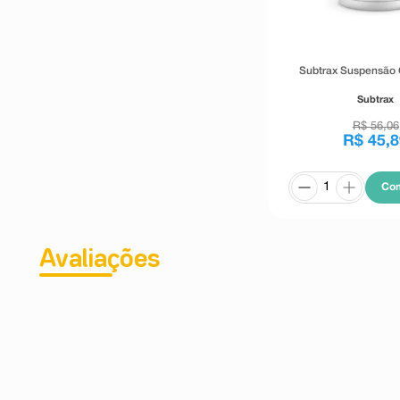
sanguíneo), sangramento.
Distúrbios respiratórios torácicos e mediastinais
Desconhecido: dispneia (dificuldade respiratória, falta d
Distúrbios gastrintestinais
Subtrax Suspensão 
Comum: enjoo, vômito
Incomum: diarreia
Subtrax
Desconhecido: distúrbios gastrintestinais, desconfort
(que pode ser permanente)
R$
56
,
06
Distúrbios hepatobiliares:
R$
45
,
8
Desconhecido: hepatite (inflamação do fígado), hi
anormalmente alta de bilirrubina no sangue) (vide O 
medicamento) e colestase (redução do fluxo nos canais
Co
interrupção do mesmo) (vide O que devo saber antes de
Distúrbios de pele e tecido subcutâneo
Desconhecido: eritema multiforme, Pustulose Exantem
(doença que causa erupções na pele, geralmen
Avaliações
acompanhada de febre , Síndrome de Stevens-Johnson
caracterizada por bolhas em mucosas e grandes áreas 
Tóxica (doença esfoliativa da pele caracterizada por 
maneira que a pele fique com a aparência de te
Hipersensibilidade Sistêmica a Droga (SHSD - Sínd
coceira e coceira com erupção cutânea, urticária (erup
alérgica, que causa coceira), dermatite alérgica (reaç
substâncias), penfigóide (doença de pele que pode causa
Distúrbios musculoesqueléticos e de tecido conjuntivo