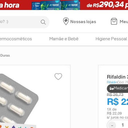
:)
Meu
Nossas lojas
ermocosméticos
Mamãe e Bebê
Higiene Pessoal
 Duras
Rifaldin
Rifaldin
Cód: 
Medicam
R$ 26,73
R$ 2
1
X de
R$ 22,09
s/ juros no c
-