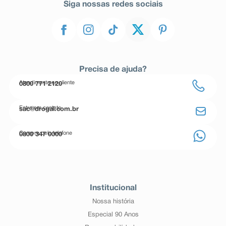
Siga nossas redes sociais
Precisa de ajuda?
Atendimento ao cliente
0800 771 2120
Entre em contato
sac@drogal.com.br
Compre pelo telefone
0800 347 0000
Institucional
Nossa história
Especial 90 Anos