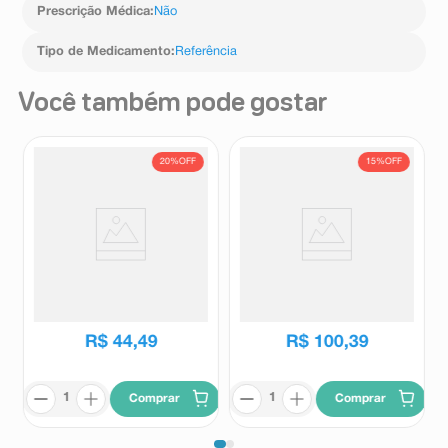
Prescrição Médica
:
Não
Tipo de Medicamento
:
Referência
Você também pode gostar
20%
OFF
15%
OFF
Vynaxa 20mg 30 Comprimidos
Acog 20mg 30 Comprimidos
Revestidos
Revestidos
Vynaxa
Acog
R$
55
,
43
R$
118
,
38
R$
44
,
49
R$
100
,
39
Comprar
Comprar