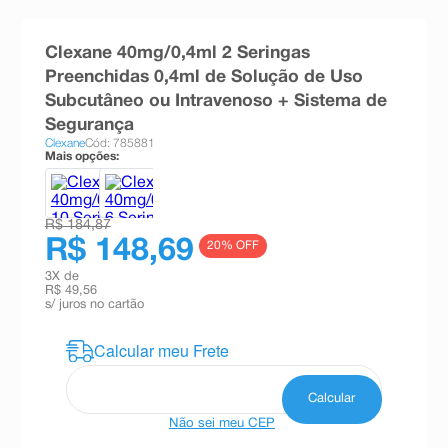
8
º
absorvente
Clexane 40mg/0,4ml 2 Seringas
9
º
teste gravidez
Preenchidas 0,4ml de Solução de Uso
10
º
esmalte
Subcutâneo ou Intravenoso + Sistema de
Segurança
Clexane
Cód: 785881
Mais opções:
R$ 184,87
R$ 148,69
20
% OFF
3
X de
R$ 49,56
s/ juros no cartão
Não sei meu CEP