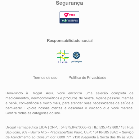
Segurança
Responsabilidade social
Termos de uso
Política de Privacidade
Bem-vindo à Drogal! Aqui, você encontra uma seleção completa de
medicamentos
,
dermocosméticos e produtos de beleza
,
higiene pessoal
,
mamãe
e bebê
,
conveniência
e muito mais, para atender suas necessidades de saúde e
bem-estar. Explore nossas ofertas e descubra o cuidado que você merece!
Confira todas as categorias do site.
Drogal Farmacêutica LTDA | CNPJ: 54.375.647/0066-72 | IE: 535.412.860.113 | Rua
São João, 909 - Bairro Alto - Piracicaba/São Paulo, CEP: 13416-585 | SAC – Serviço
de Atendimento ao Consumidor: 0800 771 2120 (Segunda à Sexta das 8h às 20h/