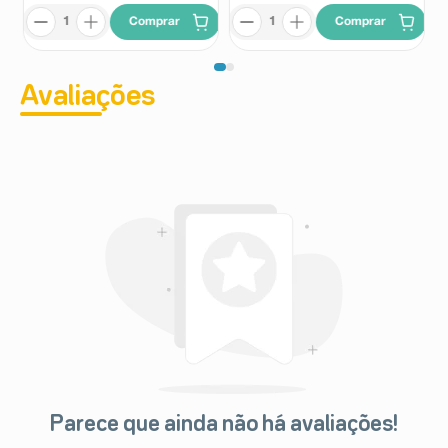
(falta de coordenação dos movimentos podendo afetar
a força muscular e o equilíbrio), hipertonia (aumento da
Comprar
Comprar
rigidez muscular), enxaqueca, apatia, agitação,
amnésia, gastrite, apetite aumentado, tosse, rinite,
disúria (dificuldade para urinar), poliúria (aumento do
Avaliações
volume urinário), parosmia (sensação de cheiros que
não existem ou cheiros desagradáveis), alteração do
paladar, distúrbio de acomodação de imagem,
xeroftalmia (olho seco).
O besilato de anlodipino pode provocar alterações
sérias na pele, como erupção cutânea, urticária, bolhas,
prurido (coceira), descamação e edema (inchaço), além
de inflamação de mucosas (exemplo: na boca),
síndrome de Stevens Johnson, necrólise epidérmica
tóxica, e outras formas de reações alérgicas. A
frequência desse tipo de reação adversa é
desconhecida.
Informe ao seu médico, cirurgião-dentista ou
farmacêutico o aparecimento de reações indesejáveis
pelo uso do medicamento. Informe também à empresa
através do seu serviço de atendimento.
Parece que ainda não há avaliações!