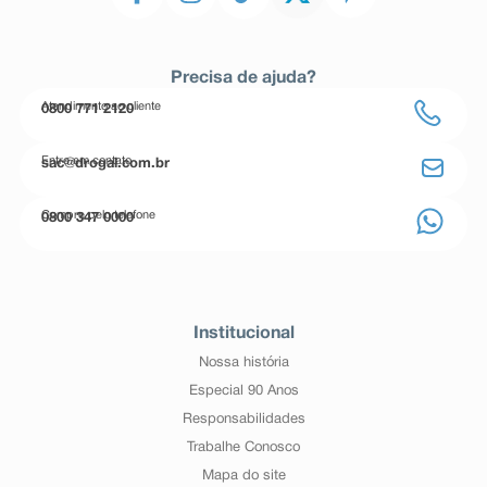
Precisa de ajuda?
Atendimento ao cliente
0800 771 2120
Entre em contato
sac@drogal.com.br
Compre pelo telefone
0800 347 0000
Institucional
Nossa história
Especial 90 Anos
Responsabilidades
Trabalhe Conosco
Mapa do site