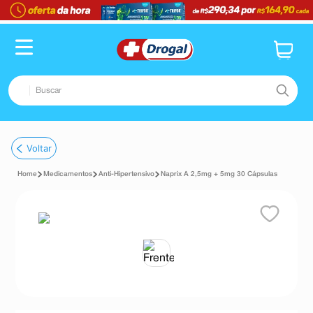
Buscar
TERMOS MAIS BUSCADOS
Voltar
1
º
fralda
Medicamentos
Anti-Hipertensivo
Naprix A 2,5mg + 5mg 30 Cápsulas
2
º
pampers confort sec max
3
º
dipirona
4
º
lenço umedecido
5
º
tadalafila
6
º
desodorante
7
º
minoxidil