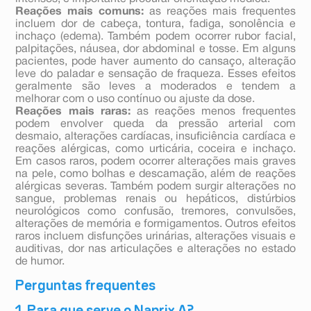
Reações mais comuns:
as reações mais frequentes
incluem dor de cabeça, tontura, fadiga, sonolência e
inchaço (edema). Também podem ocorrer rubor facial,
palpitações, náusea, dor abdominal e tosse. Em alguns
pacientes, pode haver aumento do cansaço, alteração
leve do paladar e sensação de fraqueza. Esses efeitos
geralmente são leves a moderados e tendem a
melhorar com o uso contínuo ou ajuste da dose.
Reações mais raras:
as reações menos frequentes
podem envolver queda da pressão arterial com
desmaio, alterações cardíacas, insuficiência cardíaca e
reações alérgicas, como urticária, coceira e inchaço.
Em casos raros, podem ocorrer alterações mais graves
na pele, como bolhas e descamação, além de reações
alérgicas severas. Também podem surgir alterações no
sangue, problemas renais ou hepáticos, distúrbios
neurológicos como confusão, tremores, convulsões,
alterações de memória e formigamentos. Outros efeitos
raros incluem disfunções urinárias, alterações visuais e
auditivas, dor nas articulações e alterações no estado
de humor.
Perguntas frequentes