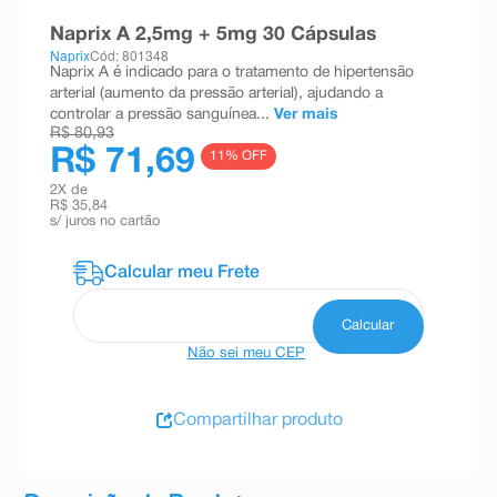
8
º
teste gravidez
Naprix A 2,5mg + 5mg 30 Cápsulas
Naprix
Cód: 801348
9
º
esmalte
Naprix A é indicado para o tratamento de hipertensão
arterial (aumento da pressão arterial), ajudando a
10
º
absorvente
controlar a pressão sanguínea...
Ver mais
R$ 80,93
R$ 71,69
11
% OFF
2
X de
R$ 35,84
s/ juros no cartão
Não sei meu CEP
Compartilhar produto