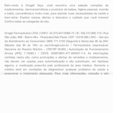
Bem-vindo à Drogal! Aqui, você encontra uma seleção completa de
medicamentos
,
dermocosméticos e produtos de beleza
,
higiene pessoal
,
mamãe
e bebê
,
conveniência
e muito mais, para atender suas necessidades de saúde e
bem-estar. Explore nossas ofertas e descubra o cuidado que você merece!
Confira todas as categorias do site.
Drogal Farmacêutica LTDA | CNPJ: 54.375.647/0066-72 | IE: 535.412.860.113 | Rua
São João, 909 - Bairro Alto - Piracicaba/São Paulo, CEP: 13416-585 | SAC – Serviço
de Atendimento ao Consumidor: 0800 771 2120 (Segunda à Sexta das 8h às 20h/
Sábado das 8h às 15h) ou
sac@drogal.com.br
/ Farmacêutica responsável:
Giovanna do Rosario Martins – CRF/SP 49.855 | Autorização de Funcionamento
Anvisa (AFE): 7.15583.1 / CEVS: 353870901-477-000047-1-5. As informações
contidas neste site, como promoções e ofertas de remédios e medicamentos,
não devem ser usadas para automedicação e não substituem, em hipótese
alguma, a medicação prescrita pelo profissional da área médica. Somente o
médico está em condições de diagnosticar qualquer problema de saúde e
prescrever o tratamento adequado. Para mais informações, consulte o site
Anvisa. As fotos contidas em nosso site são meramente ilustrativas. Promoções e
preços são válidos apenas para compras on-line, caso haja disponibilidade e
R$ 60,70
estão sujeitos a alterações no decorrer do dia. Todos os direitos reservados.
R$ 48,79
-
+
Comprar
Em
1
x
R$ 48,79
Powered by