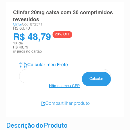
8
º
teste gravidez
Clinfar 20mg caixa com 30 comprimidos
9
º
esmalte
revestidos
Clinfar
Cód: 872571
10
º
absorvente
R$ 60,70
R$ 48,79
20
% OFF
1
X de
R$ 48,79
s/ juros no cartão
Não sei meu CEP
Compartilhar produto
Descrição do Produto