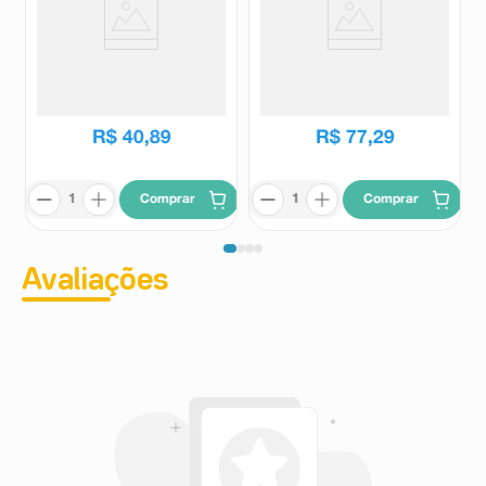
Venaflon 450mg + 50mg 30
Venaflon 450 + 50mg 60
Comprimidos Revestidos
Comprimidos Revestidos
Venaflon
Venaflon
R$
109
,
38
R$
191
,
82
R$
40
,
89
R$
77
,
29
Comprar
Comprar
Avaliações