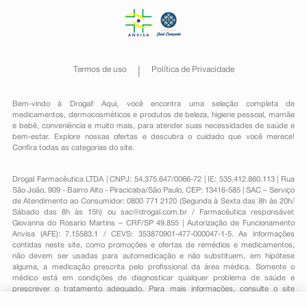
Termos de uso
Política de Privacidade
Bem-vindo à Drogal! Aqui, você encontra uma seleção completa de
medicamentos
,
dermocosméticos e produtos de beleza
,
higiene pessoal
,
mamãe
e bebê
,
conveniência
e muito mais, para atender suas necessidades de saúde e
bem-estar. Explore nossas ofertas e descubra o cuidado que você merece!
Confira todas as categorias do site.
Drogal Farmacêutica LTDA | CNPJ: 54.375.647/0066-72 | IE: 535.412.860.113 | Rua
São João, 909 - Bairro Alto - Piracicaba/São Paulo, CEP: 13416-585 | SAC – Serviço
de Atendimento ao Consumidor: 0800 771 2120 (Segunda à Sexta das 8h às 20h/
Sábado das 8h às 15h) ou
sac@drogal.com.br
/ Farmacêutica responsável:
Giovanna do Rosario Martins – CRF/SP 49.855 | Autorização de Funcionamento
Anvisa (AFE): 7.15583.1 / CEVS: 353870901-477-000047-1-5. As informações
contidas neste site, como promoções e ofertas de remédios e medicamentos,
não devem ser usadas para automedicação e não substituem, em hipótese
alguma, a medicação prescrita pelo profissional da área médica. Somente o
médico está em condições de diagnosticar qualquer problema de saúde e
prescrever o tratamento adequado. Para mais informações, consulte o site
Anvisa. As fotos contidas em nosso site são meramente ilustrativas. Promoções e