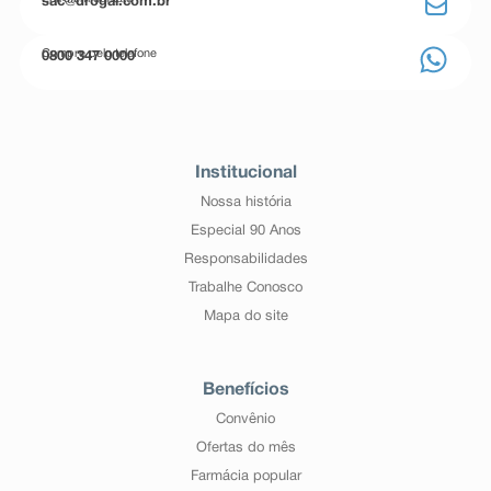
sac@drogal.com.br
Compre pelo telefone
0800 347 0000
Institucional
Nossa história
Especial 90 Anos
Responsabilidades
Trabalhe Conosco
Mapa do site
Benefícios
Convênio
Ofertas do mês
Farmácia popular