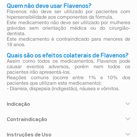
Quem não deve usar Flavenos?
Flavenos não deve ser utilizado por pacientes com
hipersensibilidade aos componentes da fórmula.
Este medicamento não deve ser utilizado por mulheres
grávidas sem orientação médica ou do cirurgião-
dentista.
Este medicamento é contraindicado para menores de
18 anos.
Quais são os efeitos colaterais de Flavenos?
Assim como todos os medicamentos, Flavenos pode
causar eventos adversos, porém nem todos os
pacientes irão apresentá-los.
Reações comuns (ocorre entre 1% e 10% dos
pacientes que utilizam este medicamento):
- Diarreia, dispepsia (indigestão), náusea e vômitos.
Indicação
Flavenos é indicado:
Contraindicação
- No tratamento das manifestações da insuficiência
venosa crônica, funcional e orgânica, dos membros
Flavenos não deve ser utilizado por pacientes com
inferiores;
Instruções de Uso
hipersensibilidade aos componentes da fórmula. Este
- No tratamento dos sintomas funcionais relacionados à