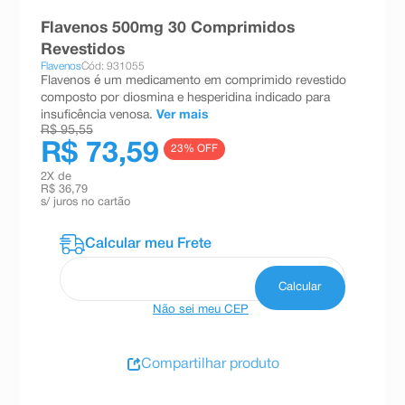
8
º
teste gravidez
Flavenos 500mg 30 Comprimidos
Revestidos
9
º
absorvente
Flavenos
Cód: 931055
Flavenos é um medicamento em comprimido revestido
10
º
shampoo
composto por diosmina e hesperidina indicado para
insuficência venosa.
Ver mais
R$ 95,55
R$ 73,59
23
% OFF
2
X de
R$ 36,79
s/ juros no cartão
Não sei meu CEP
Compartilhar produto