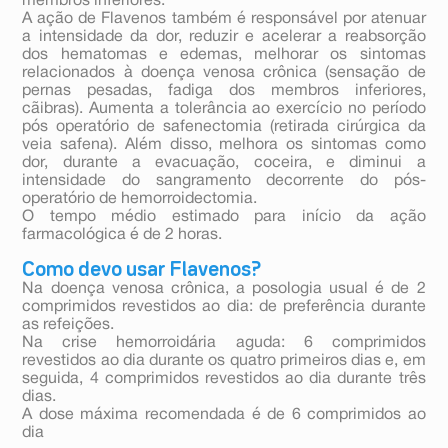
membros inferiores.
A ação de Flavenos também é responsável por atenuar
a intensidade da dor, reduzir e acelerar a reabsorção
dos hematomas e edemas, melhorar os sintomas
relacionados à doença venosa crônica (sensação de
pernas pesadas, fadiga dos membros inferiores,
cãibras). Aumenta a tolerância ao exercício no período
pós operatório de safenectomia (retirada cirúrgica da
veia safena). Além disso, melhora os sintomas como
dor, durante a evacuação, coceira, e diminui a
intensidade do sangramento decorrente do pós-
operatório de hemorroidectomia.
O tempo médio estimado para início da ação
farmacológica é de 2 horas.
Como devo usar Flavenos?
Na doença venosa crônica, a posologia usual é de 2
comprimidos revestidos ao dia: de preferência durante
as refeições.
Na crise hemorroidária aguda: 6 comprimidos
revestidos ao dia durante os quatro primeiros dias e, em
seguida, 4 comprimidos revestidos ao dia durante três
dias.
A dose máxima recomendada é de 6 comprimidos ao
dia