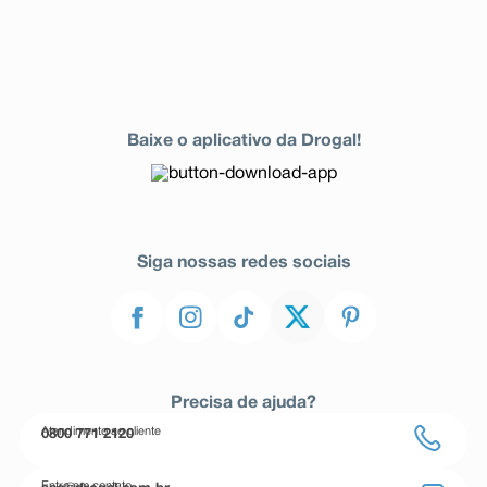
Baixe o aplicativo da Drogal!
Siga nossas redes sociais
Precisa de ajuda?
Atendimento ao cliente
0800 771 2120
Entre em contato