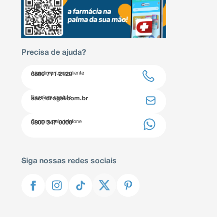
Precisa de ajuda?
Atendimento ao cliente
0800 771 2120
Entre em contato
sac@drogal.com.br
Compre pelo telefone
0800 347 0000
Siga nossas redes sociais