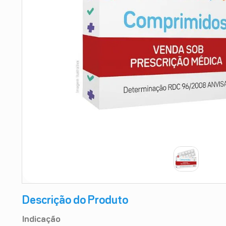
9
º
absorvente
10
º
shampoo
Descrição do Produto
Indicação