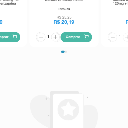
benzaprina
125mg + 
Revestidos -
50mg + 
Trimusk
Eurofar
R$
25
,
25
9
R$
20
,
19
mprar
Comprar