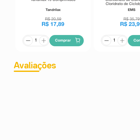
Cloridrato de Ciclo
5mg 15 Comprimidos 
Tandrilax
EMS
EMS
R$
20
,
59
R$
35
,
79
R$
17
,
89
R$
23
,
9
Comprar
Co
Avaliações