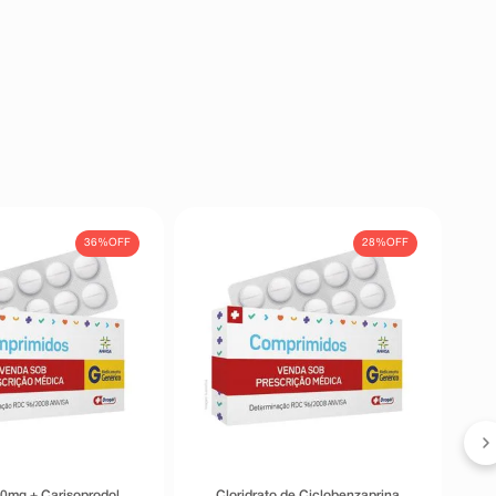
36%
OFF
28%
OFF
30mg + Carisoprodol
Cloridrato de Ciclobenzaprina