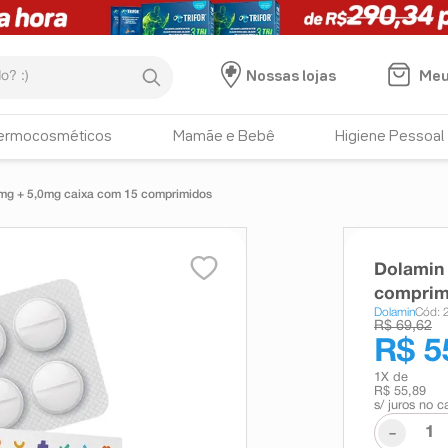
:)
Meu
Nossas lojas
ermocosméticos
Mamãe e Bebê
Higiene Pessoal
mg + 5,0mg caixa com 15 comprimidos
Dolamin 
comprim
Dolamin
Cód: 
R$ 69,62
R$ 5
1
X de
R$ 55,89
s/ juros no c
-