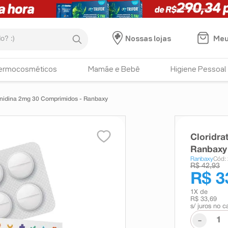
:)
Meu
Nossas lojas
ermocosméticos
Mamãe e Bebê
Higiene Pessoal
zanidina 2mg 30 Comprimidos - Ranbaxy
Cloridra
Ranbaxy
Ranbaxy
Cód:
R$ 42,93
R$ 3
1
X de
R$ 33,69
s/ juros no c
-