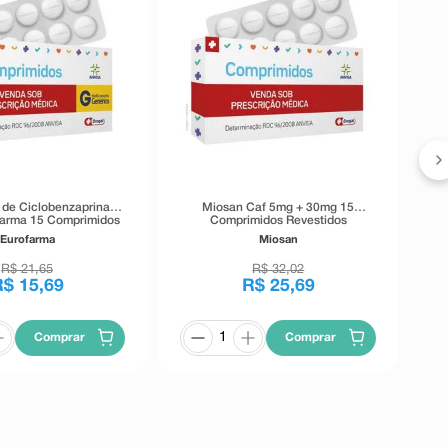
M
o de Ciclobenzaprina
Miosan Caf 5mg + 30mg 15
arma 15 Comprimidos
Comprimidos Revestidos
Revestidos
Eurofarma
Miosan
R$
21
,
65
R$
32
,
02
R$
15
,
69
R$
25
,
69
Comprar
Comprar