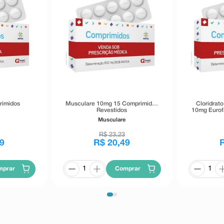
rimidos
Musculare 10mg 15 Comprimidos
Cloridrat
Revestidos
10mg Eurof
Musculare
R$
23
,
23
9
R$
20
,
49
mprar
Comprar