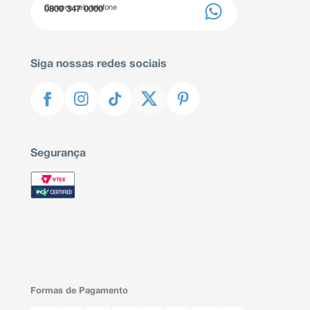
Compre pelo telefone
0800 347 0000
Siga nossas redes sociais
Segurança
Formas de Pagamento