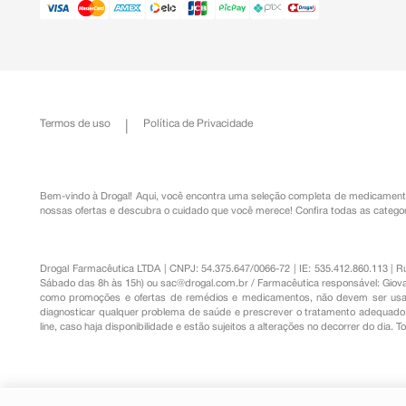
Termos de uso
Política de Privacidade
Bem-vindo à Drogal! Aqui, você encontra uma seleção completa de
medicament
nossas ofertas e descubra o cuidado que você merece!
Confira todas as categor
Drogal Farmacêutica LTDA | CNPJ: 54.375.647/0066-72 | IE: 535.412.860.113 | 
Sábado das 8h às 15h) ou
sac@drogal.com.br
/ Farmacêutica responsável: Giova
como promoções e ofertas de remédios e medicamentos, não devem ser usada
diagnosticar qualquer problema de saúde e prescrever o tratamento adequado. 
line, caso haja disponibilidade e estão sujeitos a alterações no decorrer do dia. 