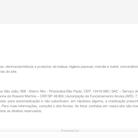
os
,
dermocosméticos e produtos de beleza
,
higiene pessoal
,
mamãe e bebê
,
conveniênc
ias do site.
Rua São João, 909 - Bairro Alto - Piracicaba/São Paulo, CEP: 13416-585 | SAC – Serviç
nna do Rosario Martins – CRF/SP 49.855 | Autorização de Funcionamento Anvisa (AFE): 7
s para automedicação e não substituem, em hipótese alguma, a medicação prescrit
Para mais informações, consulte o site Anvisa. As fotos contidas em nosso site são m
Todos os direitos reservados.
Powered by