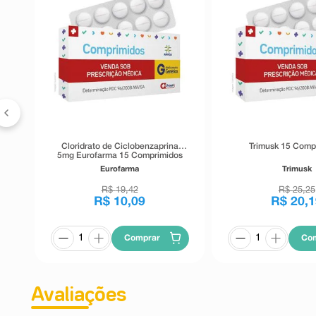
os
Cloridrato de Ciclobenzaprina
Trimusk 15 Comp
5mg Eurofarma 15 Comprimidos
Revestidos
Eurofarma
Trimusk
R$
19
,
42
R$
25
,
25
R$
10
,
09
R$
20
,
1
Comprar
Co
Avaliações