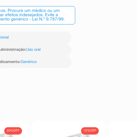
scos. Procure um médico ou um
 efeitos indesejados. Evite a
nto genérico - Lei N.º 9.787/99.
ional
dministração
:
Uso oral
edicamento
:
Genérico
20%
OFF
12%
OFF