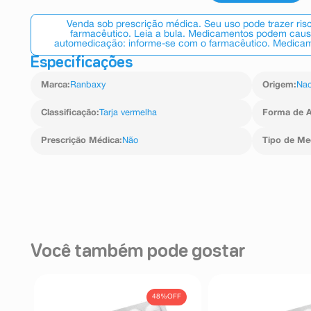
Venda sob prescrição médica. Seu uso pode trazer ri
farmacêutico. Leia a bula. Medicamentos podem causar
automedicação: informe-se com o farmacêutico. Medicame
Especificações
Marca
:
Ranbaxy
Origem
:
Nac
Classificação
:
Tarja vermelha
Forma de A
Prescrição Médica
:
Não
Tipo de M
Você também pode gostar
FF
48%
OFF