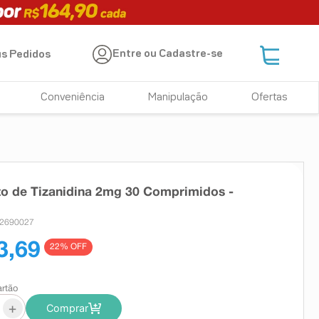
Entre ou Cadastre-se
s Pedidos
Conveniência
Manipulação
Ofertas
to de Tizanidina 2mg 30 Comprimidos -
 2690027
3,69
22
% OFF
artão
+
Comprar