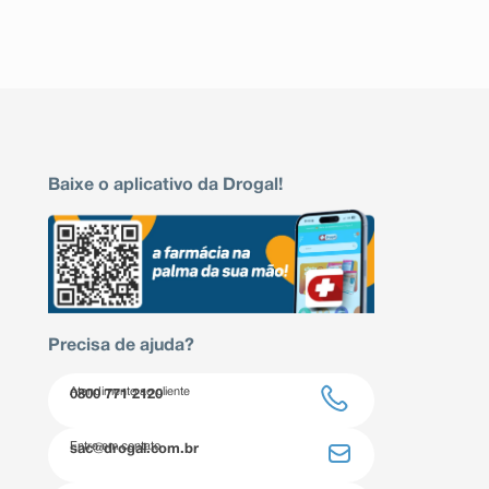
Baixe o aplicativo da Drogal!
Precisa de ajuda?
Atendimento ao cliente
0800 771 2120
Entre em contato
sac@drogal.com.br