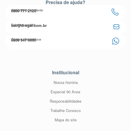
Precisa de ajuda?
Atendimento ao cliente
0800 771 2120
Entre em contato
sac@drogal.com.br
Compre pelo telefone
0800 347 0000
Institucional
Nossa história
Especial 90 Anos
Responsabilidades
Trabalhe Conosco
Mapa do site