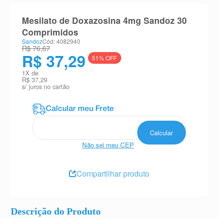
8
º
absorvente
Mesilato de Doxazosina 4mg Sandoz 30
9
º
teste gravidez
Comprimidos
Sandoz
Cód: 4082940
10
º
esmalte
R$ 76,67
R$ 37,29
51
% OFF
1
X de
R$ 37,29
s/ juros no cartão
Não sei meu CEP
Compartilhar produto
Descrição do Produto