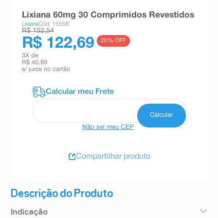
8
º
absorvente
Lixiana 60mg 30 Comprimidos Revestidos
Lixiana
Cód: 15558
9
º
teste gravidez
R$ 152,54
R$ 122,69
20
% OFF
10
º
esmalte
3
X de
R$ 40,89
s/ juros no cartão
Não sei meu CEP
Compartilhar produto
Descrição do Produto
Indicação