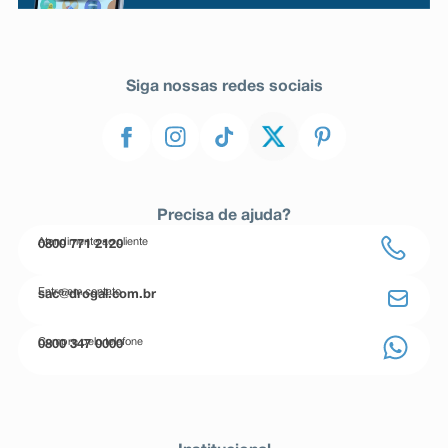
Siga nossas redes sociais
Precisa de ajuda?
Atendimento ao cliente
0800 771 2120
Entre em contato
sac@drogal.com.br
Compre pelo telefone
0800 347 0000