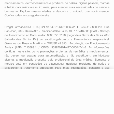
medicamentos
,
dermocosméticos e produtos de beleza
,
higiene pessoal
,
mamãe
e bebê
,
conveniência
e muito mais, para atender suas necessidades de saúde e
bem-estar. Explore nossas ofertas e descubra o cuidado que você merece!
Confira todas as categorias do site.
Drogal Farmacêutica LTDA | CNPJ: 54.375.647/0066-72 | IE: 535.412.860.113 | Rua
São João, 909 - Bairro Alto - Piracicaba/São Paulo, CEP: 13416-585 | SAC – Serviço
de Atendimento ao Consumidor: 0800 771 2120 (Segunda à Sexta das 8h às 20h/
Sábado das 8h às 15h) ou
sac@drogal.com.br
/ Farmacêutica responsável:
Giovanna do Rosario Martins – CRF/SP 49.855 | Autorização de Funcionamento
Anvisa (AFE): 7.15583.1 / CEVS: 353870901-477-000047-1-5. As informações
contidas neste site, como promoções e ofertas de remédios e medicamentos,
não devem ser usadas para automedicação e não substituem, em hipótese
alguma, a medicação prescrita pelo profissional da área médica. Somente o
médico está em condições de diagnosticar qualquer problema de saúde e
prescrever o tratamento adequado. Para mais informações, consulte o site
Anvisa. As fotos contidas em nosso site são meramente ilustrativas. Promoções e
preços são válidos apenas para compras on-line, caso haja disponibilidade e
R$ 152,54
estão sujeitos a alterações no decorrer do dia. Todos os direitos reservados.
-
+
R$ 122,69
Comprar
Em
3
x
R$ 40,89
Powered by