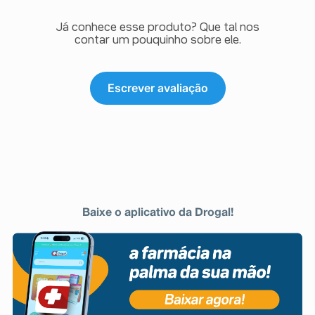
imprevisíveis ou desconhecidos. Nesse caso, informe
seu médico ou cirurgião dentista.
Já conhece esse produto? Que tal nos
Informe também à empresa por meio de seu serviço de
contar um pouquinho sobre ele.
atendimento.
Escrever avaliação
Baixe o aplicativo da Drogal!