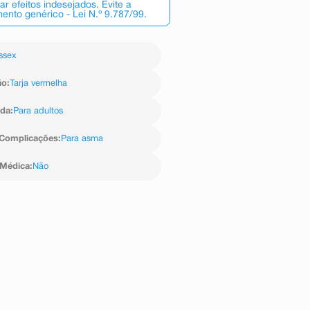
 efeitos indesejados. Evite a
nto genérico - Lei N.º 9.787/99.
ssex
ão
:
Tarja vermelha
ida
:
Para adultos
Complicações
:
Para asma
 Médica
:
Não