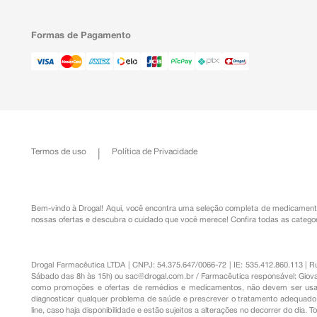
Formas de Pagamento
Termos de uso
Política de Privacidade
Bem-vindo à Drogal! Aqui, você encontra uma seleção completa de
medicament
nossas ofertas e descubra o cuidado que você merece!
Confira todas as categor
Drogal Farmacêutica LTDA | CNPJ: 54.375.647/0066-72 | IE: 535.412.860.113 | 
Sábado das 8h às 15h) ou
sac@drogal.com.br
/ Farmacêutica responsável: Giova
como promoções e ofertas de remédios e medicamentos, não devem ser usada
diagnosticar qualquer problema de saúde e prescrever o tratamento adequado. 
line, caso haja disponibilidade e estão sujeitos a alterações no decorrer do dia. 