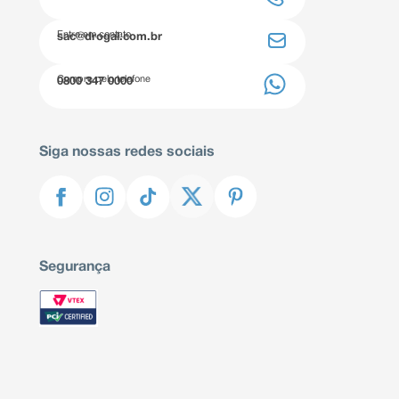
Entre em contato
sac@drogal.com.br
Compre pelo telefone
0800 347 0000
Siga nossas redes sociais
Segurança