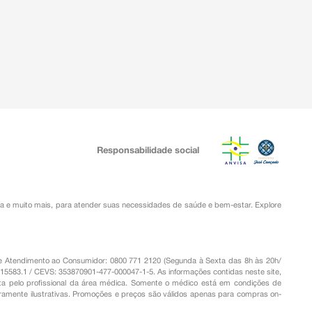
Responsabilidade social
ia
e muito mais, para atender suas necessidades de saúde e bem-estar. Explore
o de Atendimento ao Consumidor: 0800 771 2120 (Segunda à Sexta das 8h às 20h/
.15583.1 / CEVS: 353870901-477-000047-1-5. As informações contidas neste site,
a pelo profissional da área médica. Somente o médico está em condições de
eramente ilustrativas. Promoções e preços são válidos apenas para compras on-