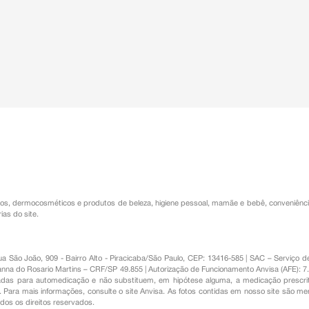
os
,
dermocosméticos e produtos de beleza
,
higiene pessoal
,
mamãe e bebê
,
conveniênc
ias do site.
Rua São João, 909 - Bairro Alto - Piracicaba/São Paulo, CEP: 13416-585 | SAC – Serviç
nna do Rosario Martins – CRF/SP 49.855 | Autorização de Funcionamento Anvisa (AFE): 7
s para automedicação e não substituem, em hipótese alguma, a medicação prescrit
Para mais informações, consulte o site Anvisa. As fotos contidas em nosso site são m
Todos os direitos reservados.