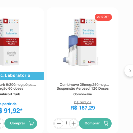
20%
OFF
c. Laboratório
urb 6/200mcg pó para
Combiwave 25mcg/250mcg
lação 60 doses
Suspensão Aerossol 120 Doses
mbicort Turb
Combiwave
R$
207
,
91
a partir de
R$
167
,
29
$ 91,92
*
Comprar
Comprar