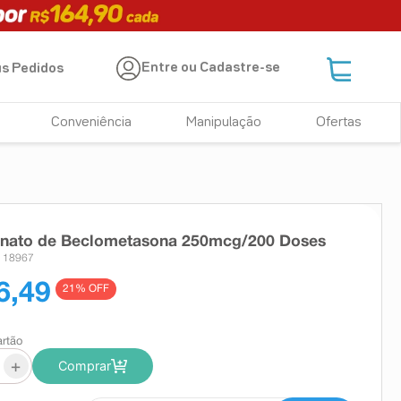
Entre ou Cadastre-se
s Pedidos
Conveniência
Manipulação
Ofertas
onato de Beclometasona 250mcg/200 Doses
: 18967
6,49
21
% OFF
artão
+
Comprar