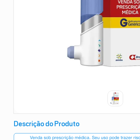
9
º
esmalte
10
º
absorvente
Descrição do Produto
Venda sob prescrição médica. Seu uso pode trazer ri