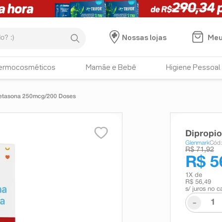
:)
Meu
Nossas lojas
ermocosméticos
Mamãe e Bebê
Higiene Pessoal
metasona 250mcg/200 Doses
Dipropi
Glenmark
Cód
R$ 71,92
R$ 5
1
X de
R$ 56,49
s/ juros no c
-