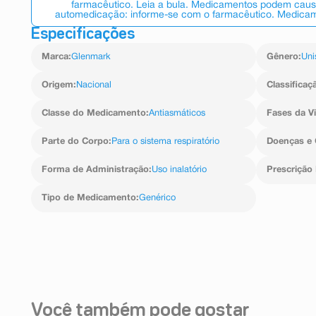
farmacêutico. Leia a bula. Medicamentos podem causar
automedicação: informe-se com o farmacêutico. Medicame
Especificações
Marca
:
Glenmark
Gênero
:
Uni
Origem
:
Nacional
Classificaç
Classe do Medicamento
:
Antiasmáticos
Fases da V
Parte do Corpo
:
Para o sistema respiratório
Doenças e 
Forma de Administração
:
Uso inalatório
Prescrição
Tipo de Medicamento
:
Genérico
Você também pode gostar