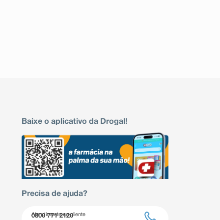
Baixe o aplicativo da Drogal!
Precisa de ajuda?
Atendimento ao cliente
0800 771 2120