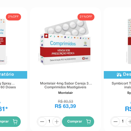
2%
OFF
21%
OFF
ratório
Des
g Spray
Montelair 4mg Sabor Cereja 30
Symbicort T
 60 Doses
Comprimidos Mastigáveis
ina
Montelair
Sy
R$
80
,
53
e
R$
63
,
39
81
R
*
mprar
Comprar