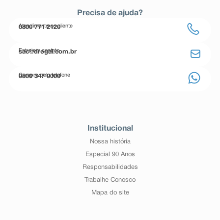
Precisa de ajuda?
Atendimento ao cliente
0800 771 2120
Entre em contato
sac@drogal.com.br
Compre pelo telefone
0800 347 0000
Institucional
Nossa história
Especial 90 Anos
Responsabilidades
Trabalhe Conosco
Mapa do site