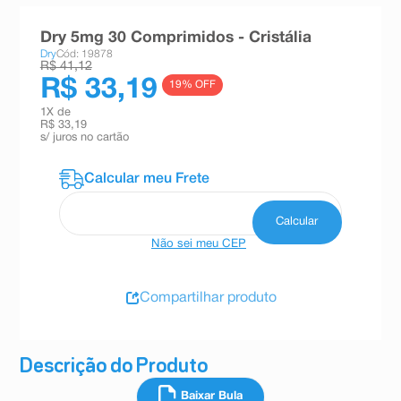
8
º
teste gravidez
Dry 5mg 30 Comprimidos - Cristália
9
º
absorvente
Dry
Cód: 19878
R$ 41,12
10
º
shampoo
R$ 33,19
19
% OFF
1
X de
R$ 33,19
s/ juros no cartão
Não sei meu CEP
Compartilhar produto
Descrição do Produto
Baixar Bula