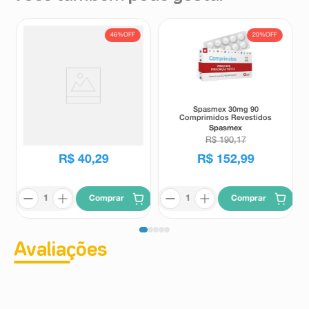
46%
OFF
20%
OFF
Mesilato de Doxazosina 4mg
Spasmex 30mg 90
Cimed 30 Comprimidos
Comprimidos Revestidos
Cimed
Spasmex
R$
75
,
10
R$
190
,
17
R$
40
,
29
R$
152
,
99
Comprar
Comprar
Avaliações