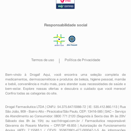
Responsabilidade social
Termos de uso
Política de Privacidade
Bem-vindo à Drogal! Aqui, você encontra uma seleção completa de
medicamentos
,
dermocosméticos e produtos de beleza
,
higiene pessoal
,
mamãe
e bebê
,
conveniência
e muito mais, para atender suas necessidades de saúde e
bem-estar. Explore nossas ofertas e descubra o cuidado que você merece!
Confira todas as categorias do site.
Drogal Farmacêutica LTDA | CNPJ: 54.375.647/0066-72 | IE: 535.412.860.113 | Rua
São João, 909 - Bairro Alto - Piracicaba/São Paulo, CEP: 13416-585 | SAC – Serviço
de Atendimento ao Consumidor: 0800 771 2120 (Segunda à Sexta das 8h às 20h/
Sábado das 8h às 15h) ou
sac@drogal.com.br
/ Farmacêutica responsável:
Giovanna do Rosario Martins – CRF/SP 49.855 | Autorização de Funcionamento
Anvisa (AFE): 7.15583.1 / CEVS: 353870901-477-000047-1-5. As informações