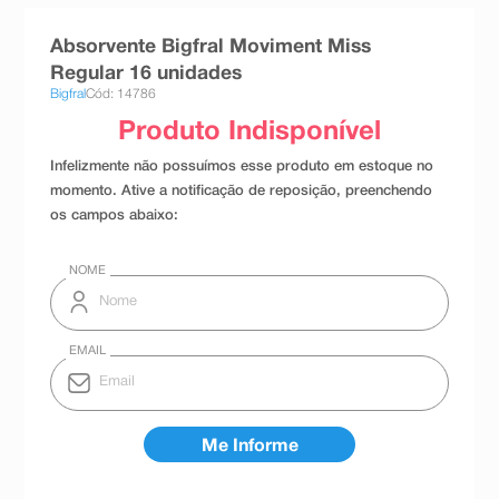
8
º
teste gravidez
Absorvente Bigfral Moviment Miss
9
º
absorvente
Regular 16 unidades
Bigfral
Cód: 14786
10
º
shampoo