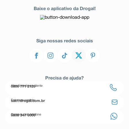
Baixe o aplicativo da Drogal!
Siga nossas redes sociais
Precisa de ajuda?
Atendimento ao cliente
0800 771 2120
Entre em contato
sac@drogal.com.br
Compre pelo telefone
0800 347 0000