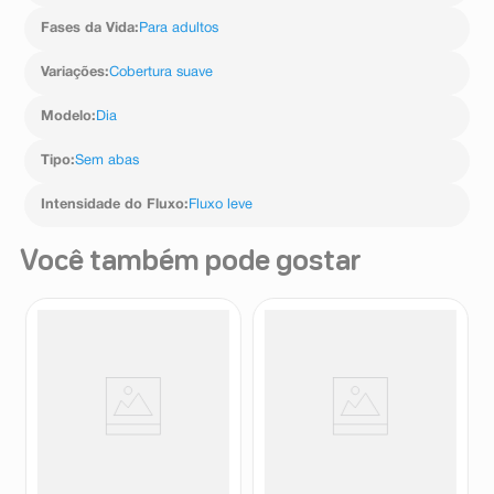
Fases da Vida
:
Para adultos
Variações
:
Cobertura suave
Modelo
:
Dia
Tipo
:
Sem abas
Intensidade do Fluxo
:
Fluxo leve
Você também pode gostar
Absorvente Protetor
Absorvente para Incontinência
Incontinência Urinária
Urinária Tena Lady Discreet
Masculino Tena Men Active Fit
Slim Com Abas 10 Unidades
Tena
Tena
Leve 10 Pague 9