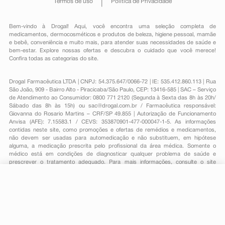
Termos de uso
Política de Privacidade
Bem-vindo à Drogal! Aqui, você encontra uma seleção completa de
medicamentos
,
dermocosméticos e produtos de beleza
,
higiene pessoal
,
mamãe
e bebê
,
conveniência
e muito mais, para atender suas necessidades de saúde e
bem-estar. Explore nossas ofertas e descubra o cuidado que você merece!
Confira todas as categorias do site.
Drogal Farmacêutica LTDA | CNPJ: 54.375.647/0066-72 | IE: 535.412.860.113 | Rua
São João, 909 - Bairro Alto - Piracicaba/São Paulo, CEP: 13416-585 | SAC – Serviço
de Atendimento ao Consumidor: 0800 771 2120 (Segunda à Sexta das 8h às 20h/
Sábado das 8h às 15h) ou
sac@drogal.com.br
/ Farmacêutica responsável:
Giovanna do Rosario Martins – CRF/SP 49.855 | Autorização de Funcionamento
Anvisa (AFE): 7.15583.1 / CEVS: 353870901-477-000047-1-5. As informações
contidas neste site, como promoções e ofertas de remédios e medicamentos,
não devem ser usadas para automedicação e não substituem, em hipótese
alguma, a medicação prescrita pelo profissional da área médica. Somente o
médico está em condições de diagnosticar qualquer problema de saúde e
prescrever o tratamento adequado. Para mais informações, consulte o site
Anvisa. As fotos contidas em nosso site são meramente ilustrativas. Promoções e
preços são válidos apenas para compras on-line, caso haja disponibilidade e
estão sujeitos a alterações no decorrer do dia. Todos os direitos reservados.
-
+
Comprar
Powered by