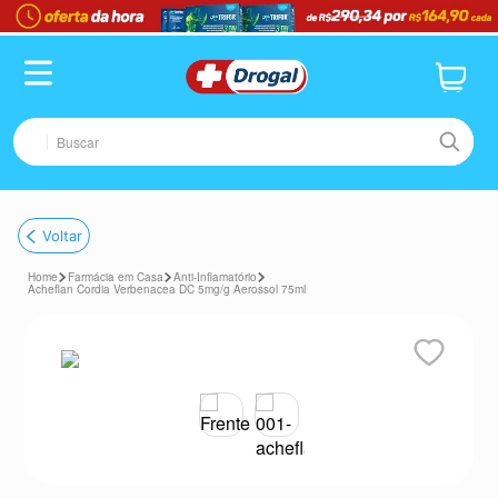
TERMOS MAIS BUSCADOS
1
º
fralda
2
º
pampers confort sec max
Buscar
3
º
dipirona
4
º
lenço umedecido
TERMOS MAIS BUSCADOS
Voltar
5
º
tadalafila
1
º
fralda
6
º
desodorante
Farmácia em Casa
Anti-Inflamatório
2
º
pampers confort sec max
Acheflan Cordia Verbenacea DC 5mg/g Aerossol 75ml
7
º
minoxidil
3
º
dipirona
8
º
teste gravidez
4
º
lenço umedecido
9
º
esmalte
5
º
tadalafila
10
º
absorvente
6
º
desodorante
7
º
minoxidil