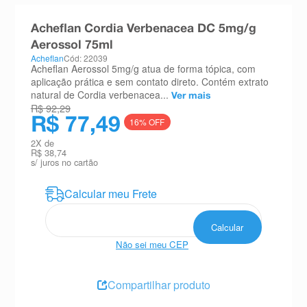
8
º
teste gravidez
Acheflan Cordia Verbenacea DC 5mg/g
9
º
esmalte
Aerossol 75ml
Acheflan
Cód: 22039
10
º
absorvente
Acheflan Aerossol 5mg/g atua de forma tópica, com
aplicação prática e sem contato direto. Contém extrato
natural de Cordia verbenacea...
Ver mais
R$ 92,29
R$ 77,49
16
% OFF
2
X de
R$ 38,74
s/ juros no cartão
Não sei meu CEP
Compartilhar produto