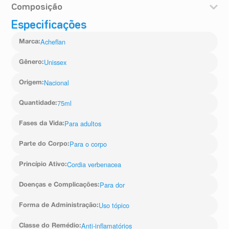
estudos realizados utilizaram o Acheflan por um período
desagradáveis.
Composição
de até 28 dias. Agite antes de usar. Siga corretamente o
As reações que ocorreram em pacientes participantes de
modo de usar. Em caso de dúvidas sobre este
Cada grama de Acheflan solução aerossol contém:
estudos clínicos foram: infarto agudo do miocárdio,
Especificações
medicamento, procure orientação do farmacêutico. Não
Cordia verbenacea DC. (óleo essencial)
prurido (coceira), eritema (vermelhidão), gastrite, tontura
desaparecendo os sintomas, procure orientação de seu
................................................................................................5,0
Acheflan
e acidente automobilístico. Raramente pode causar
Marca
:
médico ou cirurgião-dentista.
mg (equivalente a 0,130 mg de alfa-humuleno).
aumento da sensibilidade local, descrita como possível
Excipientes: álcool etílico, ciclometicona, óleo de rícino
relação com o medicamento.
Unissex
Gênero
:
hidrogenado etoxilado, glicerol, copovidona, perfume
Experiência pós-comercialização:
green tea fix e polissorbato 20.
Durante o período de comercialização do Acheflan,
Nacional
Origem
:
foram observados os seguintes eventos adversos:
náuseas, cefaleia (dor de cabeça) e hipotensão (queda
75ml
Quantidade
:
da pressão arterial).
Informe ao seu médico, cirurgião-dentista ou
Para adultos
Fases da Vida
:
farmacêutico o aparecimento de reações indesejáveis
pelo uso do medicamento. Informe também à empresa
Para o corpo
através do seu serviço de atendimento.
Parte do Corpo
:
Cordia verbenacea
Princípio Ativo
:
Para dor
Doenças e Complicações
:
Uso tópico
Forma de Administração
:
Anti-inflamatórios
Classe do Remédio
: