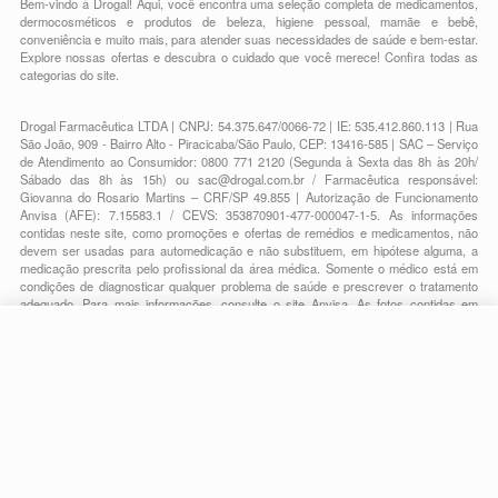
Bem-vindo à Drogal! Aqui, você encontra uma seleção completa de
medicamentos
,
dermocosméticos e produtos de beleza
,
higiene pessoal
,
mamãe e bebê
,
conveniência
e muito mais, para atender suas necessidades de saúde e bem-estar.
Explore nossas ofertas e descubra o cuidado que você merece!
Confira todas as
categorias do site.
Drogal Farmacêutica LTDA | CNPJ: 54.375.647/0066-72 | IE: 535.412.860.113 | Rua
São João, 909 - Bairro Alto - Piracicaba/São Paulo, CEP: 13416-585 | SAC – Serviço
de Atendimento ao Consumidor: 0800 771 2120 (Segunda à Sexta das 8h às 20h/
Sábado das 8h às 15h) ou
sac@drogal.com.br
/ Farmacêutica responsável:
Giovanna do Rosario Martins – CRF/SP 49.855 | Autorização de Funcionamento
Anvisa (AFE): 7.15583.1 / CEVS: 353870901-477-000047-1-5. As informações
contidas neste site, como promoções e ofertas de remédios e medicamentos, não
devem ser usadas para automedicação e não substituem, em hipótese alguma, a
medicação prescrita pelo profissional da área médica. Somente o médico está em
condições de diagnosticar qualquer problema de saúde e prescrever o tratamento
adequado. Para mais informações, consulte o site Anvisa. As fotos contidas em
nosso site são meramente ilustrativas. Promoções e preços são válidos apenas
para compras on-line, caso haja disponibilidade e estão sujeitos a alterações no
R$ 92,29
decorrer do dia. Todos os direitos reservados.
-
+
R$ 77,49
Comprar
Em
2
x
R$ 38,74
Powered by