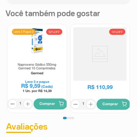
Você também pode gostar
Leve 3 Pague 2
52%
OFF
14%
OFF
Naproxeno Sódico 550mg
Loxonin Flex 100mg 7 Adesivos
Germed 10 Comprimidos
Transdérmicos
Germed
Loxonin
R$
128
,
87
Leve
3
e pague
R$
9
,
59
R$
110
,
99
(Cada)
1 Un. por R$
14,39
Comprar
Comprar
Avaliações