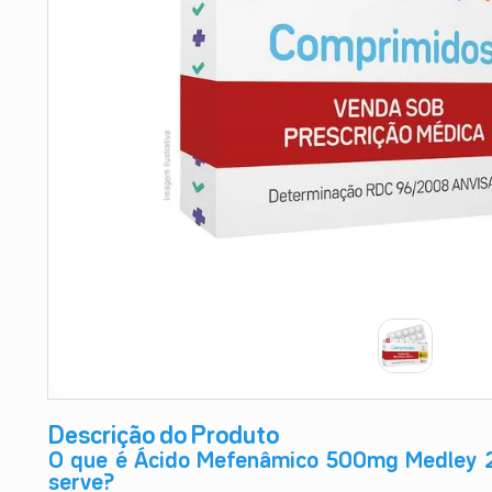
9
º
esmalte
10
º
absorvente
Descrição do Produto
O que é Ácido Mefenâmico 500mg Medley 2
serve?