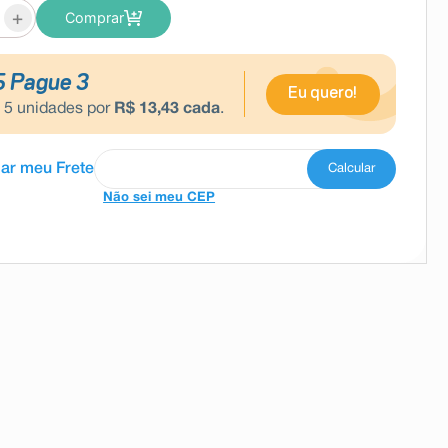
+
Comprar
5 Pague 3
Eu quero!
e
5
unidades por
R$
13
,
43
cada
.
Não sei meu CEP