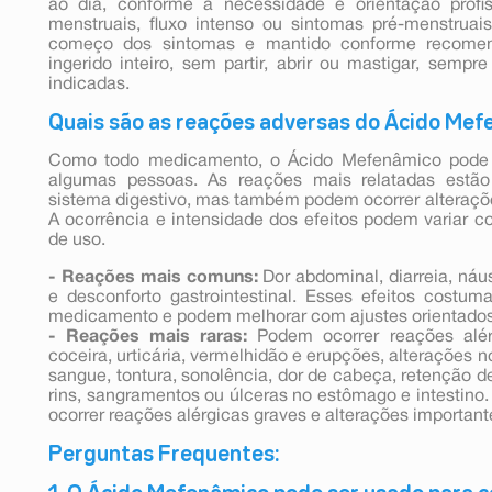
ao dia, conforme a necessidade e orientação profi
menstruais, fluxo intenso ou sintomas pré-menstruai
começo dos sintomas e mantido conforme recome
ingerido inteiro, sem partir, abrir ou mastigar, semp
indicadas.
Quais são as reações adversas do Ácido Me
Como todo medicamento, o Ácido Mefenâmico pode 
algumas pessoas. As reações mais relatadas estão 
sistema digestivo, mas também podem ocorrer alteraçõ
A ocorrência e intensidade dos efeitos podem variar 
de uso.
- Reações mais comuns:
Dor abdominal, diarreia, náu
e desconforto gastrointestinal. Esses efeitos costu
medicamento e podem melhorar com ajustes orientados 
- Reações mais raras:
Podem ocorrer reações alér
coceira, urticária, vermelhidão e erupções, alterações n
sangue, tontura, sonolência, dor de cabeça, retenção de
rins, sangramentos ou úlceras no estômago e intestin
ocorrer reações alérgicas graves e alterações important
Perguntas Frequentes: