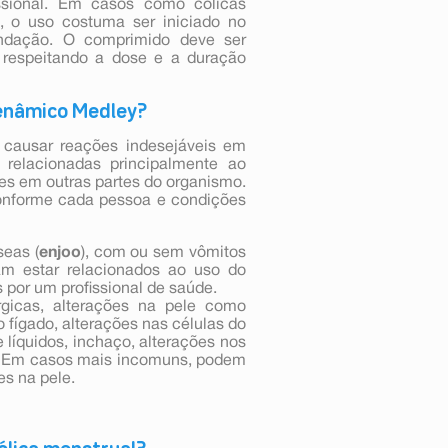
ssional. Em casos como cólicas
s, o uso costuma ser iniciado no
ndação. O comprimido deve ser
re respeitando a dose e a duração
fenâmico Medley?
causar reações indesejáveis em
relacionadas principalmente ao
es em outras partes do organismo.
conforme cada pessoa e condições
seas (
enjoo
), com ou sem vômitos
mam estar relacionados ao uso do
por um profissional de saúde.
gicas, alterações na pele como
o fígado, alterações nas células do
 líquidos, inchaço, alterações nos
o. Em casos mais incomuns, podem
es na pele.