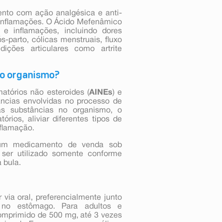
to com ação analgésica e anti-
s e inflamações. O Ácido Mefenâmico
 e inflamações, incluindo dores
s-parto, cólicas menstruais, fluxo
ições articulares como artrite
no organismo?
atórios não esteroides (
AINEs
) e
âncias envolvidas no processo de
as substâncias no organismo, o
rios, aliviar diferentes tipos de
nflamação.
m medicamento de venda sob
ser utilizado somente conforme
a bula.
via oral, preferencialmente junto
s no estômago. Para adultos e
omprimido de 500 mg, até 3 vezes