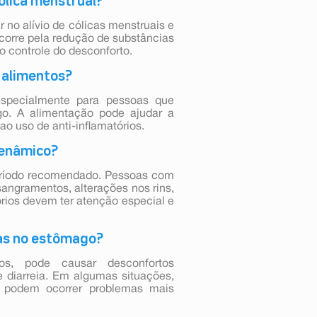
ólica menstrual?
r no alívio de cólicas menstruais e
corre pela redução de substâncias
o controle do desconforto.
 alimentos?
especialmente para pessoas que
go. A alimentação pode ajudar a
 ao uso de anti-inflamatórios.
fenâmico?
período recomendado. Pessoas com
angramentos, alterações nos rins,
órios devem ter atenção especial e
as no estômago?
ios, pode causar desconfortos
e diarreia. Em algumas situações,
, podem ocorrer problemas mais