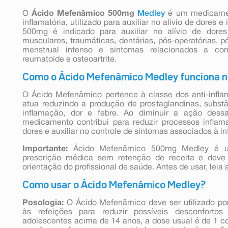
O
Ácido Mefenâmico 500mg
Medley
é um medicamen
inflamatória, utilizado para auxiliar no alívio de dore
500mg é indicado para auxiliar no alívio de dores
musculares, traumáticas, dentárias, pós-operatórias, pó
menstrual intenso e sintomas relacionados a cond
reumatoide e osteoartrite.
Como o Ácido Mefenâmico Medley funciona 
O Ácido Mefenâmico pertence à classe dos anti-inflam
atua reduzindo a produção de prostaglandinas, subst
inflamação, dor e febre. Ao diminuir a ação dess
medicamento contribui para reduzir processos inflamató
dores e auxiliar no controle de sintomas associados à i
Importante:
Ácido Mefenâmico 500mg Medley é u
prescrição médica sem retenção de receita e deve 
orientação do profissional de saúde. Antes de usar, leia 
Como usar o Ácido Mefenâmico Medley?
Posologia:
O Ácido Mefenâmico deve ser utilizado por 
às refeições para reduzir possíveis desconforto
adolescentes acima de 14 anos, a dose usual é de 1 c