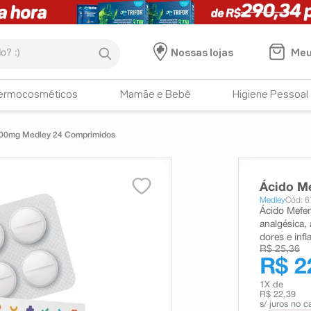
:)
Meu
Nossas lojas
ermocosméticos
Mamãe e Bebê
Higiene Pessoal
00mg Medley 24 Comprimidos
Ácido M
Medley
Cód: 
Ácido Mefe
analgésica, 
dores e inf
R$ 25,36
R$ 2
1
X de
R$ 22,39
s/ juros no c