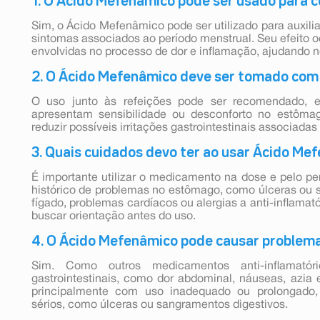
1. O Ácido Mefenâmico pode ser usado para c
Sim, o Ácido Mefenâmico pode ser utilizado para auxilia
sintomas associados ao período menstrual. Seu efeito o
envolvidas no processo de dor e inflamação, ajudando n
2. O Ácido Mefenâmico deve ser tomado com
O uso junto às refeições pode ser recomendado, 
apresentam sensibilidade ou desconforto no estôma
reduzir possíveis irritações gastrointestinais associadas
3. Quais cuidados devo ter ao usar Ácido Me
É importante utilizar o medicamento na dose e pelo 
histórico de problemas no estômago, como úlceras ou s
fígado, problemas cardíacos ou alergias a anti-inflamat
buscar orientação antes do uso.
4. O Ácido Mefenâmico pode causar problem
Sim. Como outros medicamentos anti-inflamatór
gastrointestinais, como dor abdominal, náuseas, azia 
principalmente com uso inadequado ou prolongado
sérios, como úlceras ou sangramentos digestivos.