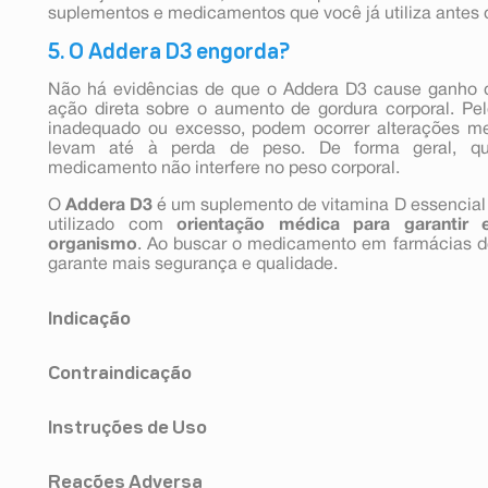
suplementos e medicamentos que você já utiliza antes d
5. O Addera D3 engorda?
Não há evidências de que o Addera D3 cause ganho d
ação direta sobre o aumento de gordura corporal. Pel
inadequado ou excesso, podem ocorrer alterações me
levam até à perda de peso. De forma geral, qua
medicamento não interfere no peso corporal.
O
Addera D3
é um suplemento de vitamina D essencial 
utilizado com
orientação médica para garantir 
organismo
. Ao buscar o medicamento em farmácias d
garante mais segurança e qualidade.
Indicação
Addera D3 (colecalciferol) é um medicamento a bas
Contraindicação
prevenção e tratamento auxiliar da desmineralização 
ossos), do raquitismo e da osteomalácia (ambas as 
Este medicamento não deve ser utilizado e
ossos), prevenção no risco de quedas e fraturas. É t
Instruções de Uso
hipersensibilidade ao colecalciferol, ergocalciferol o
deficiência e insuficiência de vitamina D.
calcitriol, calcifediol, alfacalcidol, calcipotriol).
ADDERA D3 – Comprimido revestido - Cápsula mole - Bu
É contraindicado também nos casos de hipervitaminose
Reações Adversa
Adultos e crianças acima de 12 anos: A dosagem varia