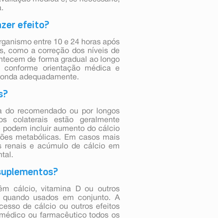
.
zer efeito?
rganismo entre 10 e 24 horas após
is, como a correção dos níveis de
ntecem de forma gradual ao longo
o conforme orientação médica e
sponda adequadamente.
s?
ma do recomendado ou por longos
s colaterais estão geralmente
 podem incluir aumento do cálcio
ações metabólicas. Em casos mais
 renais e acúmulo de cálcio em
tal.
 suplementos?
m cálcio, vitamina D ou outros
mo quando usados em conjunto. A
esso de cálcio ou outros efeitos
o médico ou farmacêutico todos os