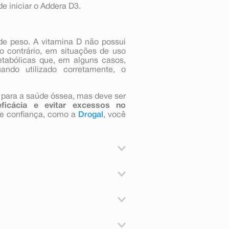
e iniciar o Addera D3.
e peso. A vitamina D não possui
o contrário, em situações de uso
tabólicas que, em alguns casos,
ndo utilizado corretamente, o
para a saúde óssea, mas deve ser
eficácia e evitar excessos no
e confiança, como a
Drogal
, você
e de vitamina D. É destinado à
óssea (retirada dos minerais dos
condições de enfraquecimento dos
m pacientes que apresentam
ambém indicado para a correção de
u metabólitos da vitamina D (ex.:
la para o paciente
 D e hipercalcemia.
 em uma faixa terapêutica, entre