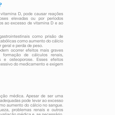
?
vitamina D, pode causar reações
doses elevadas ou por períodos
dos ao excesso de vitamina D e ao
astrointestinais como prisão de
etabólicas como aumento do cálcio
 geral e perda de peso.
em ocorrer efeitos mais graves
, formação de cálculos renais,
as e osteoporose. Esses efeitos
xcessivo do medicamento e exigem
ação médica. Apesar de ser uma
inadequadas pode levar ao excesso
como aumento do cálcio no sangue.
ueza, problemas renais e outros
 avaliação médica e, se necessário,