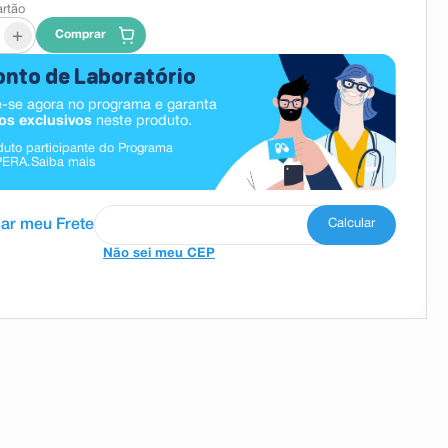
artão
+
Comprar
nto de Laboratório
-se agora no programa e garanta
os exclusivos
neste produto.
duto participante do Programa
PERA.
Saiba mais
Não sei meu CEP