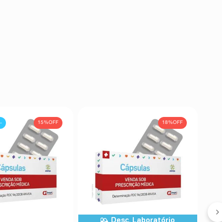
15%
OFF
18%
OFF
-
Desc. Laboratório