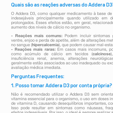
Quais são as reações adversas do Addera D3
O Addera D3, como qualquer medicamento à base de 
indesejáveis principalmente quando utilizado em 
prolongados. Esses efeitos estão, em geral, relaciona
aumento dos níveis de cálcio no organismo.
- Reações mais comuns:
Podem incluir sintomas g
ventre, enjoo e perda de apetite, além de alterações m
no sangue (
hipercalcemia
), que podem causar mal-estar
- Reações mais raras:
Em casos mais incomuns, pod
como acúmulo de cálcio em tecidos (
calcinose
)
insuficiência renal, anemia, alterações neurológic
geralmente estão associados ao uso inadequado ou e
avaliação médica imediata.
Perguntas Frequentes:
1. Posso tomar Addera D3 por conta própria?
Não é recomendado utilizar o Addera D3 sem orient
vitamina essencial para o organismo, o uso em doses 
de vitamina D, causando desequilíbrios importantes, 
Isso pode resultar em sintomas como náuseas, fraq
efeitos indesejáveis. Por isso, o ideal é sempre realizar