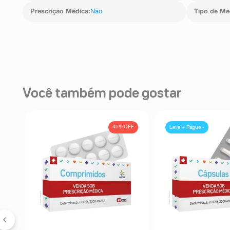
Prescrição Médica
:
Não
Tipo de M
Você também pode gostar
FF
40%
OFF
Leve + Pague -
as