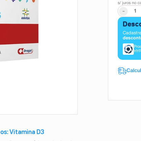
s/ juros no c
-
Desco
Cadastre
descont
Pro
HY
os: Vitamina D3