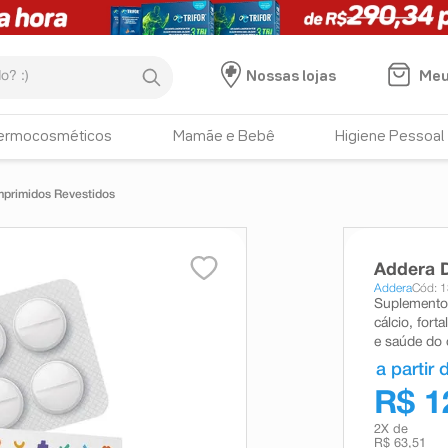
:)
Meu
Nossas lojas
ermocosméticos
Mamãe e Bebê
Higiene Pessoal
mprimidos Revestidos
Addera D
Addera
Cód: 
Suplemento 
cálcio, fort
e saúde do
a partir 
R$ 1
2
X de
R$ 63,51