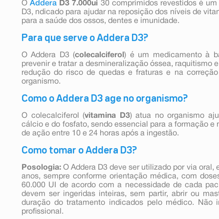
O
Addera
D3 7.000ui
30 comprimidos revestidos é um
D3, ndicado para ajudar na reposição dos níveis de vit
para a saúde dos ossos, dentes e imunidade.
Para que serve o Addera D3?
O Addera D3 (
colecalciferol
) é um medicamento à ba
prevenir e tratar a desmineralização óssea, raquitismo 
redução do risco de quedas e fraturas e na correção
organismo.
Como o Addera D3 age no organismo?
O colecalciferol (
vitamina D3
) atua no organismo aj
cálcio e do fosfato, sendo essencial para a formação e
de ação entre 10 e 24 horas após a ingestão.
Como tomar o Addera D3?
Posologia:
O Addera D3 deve ser utilizado por via oral,
anos, sempre conforme orientação médica, com doses
60.000 UI de acordo com a necessidade de cada paci
devem ser ingeridas inteiras, sem partir, abrir ou mas
duração do tratamento indicados pelo médico. Não 
profissional.