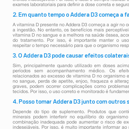
exames laboratoriais para definir a dose correta e segura
2. Em quanto tempo o Addera D3 começa a fa
A vitamina D presente no Addera D3 começa a agir no o
a ingestão. No entanto, os benefícios mais perceptíve
vitamina D no sangue e a melhora na saúde óssea, aco
do tratamento. Por isso, é importante manter o us
respeitar o tempo necessário para que o organismo re
3. O Addera D3 pode causar efeitos colaterai
Sim, principalmente quando utilizado em doses aci
períodos sem acompanhamento médico. Os efeito
relacionados ao excesso de vitamina D no organismo e
no sangue, perda de apetite, enjoo, fraqueza e alter
graves, podem ocorrer complicações como problemas
tecidos. Por isso, o uso correto e monitorado é fundamen
4. Posso tomar Addera D3 junto com outros
Depende do tipo de suplemento. Produtos que contê
minerais podem interferir no equilíbrio do organis
combinação inadequada pode aumentar o risco de exc
indesejáveis. Por isso, é muito importante informar a