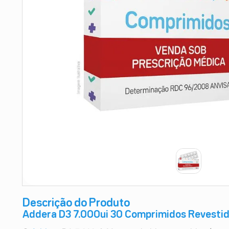
9
º
esmalte
10
º
absorvente
Descrição do Produto
Addera D3 7.000ui 30 Comprimidos Revestid