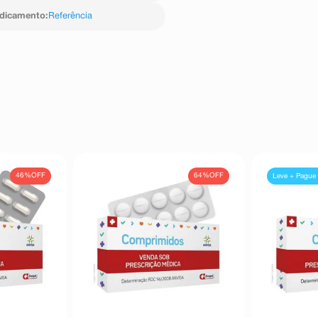
edicamento
:
Referência
46%
OFF
64%
OFF
Leve + Pague 