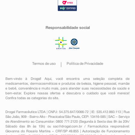
Responsabilidade social
Termos de uso
Política de Privacidade
Bem-vindo à Drogal! Aqui, você encontra uma seleção completa de
medicamentos
,
dermocosméticos e produtos de beleza
,
higiene pessoal
,
mamãe
e bebê
,
conveniência
e muito mais, para atender suas necessidades de saúde e
bem-estar. Explore nossas ofertas e descubra o cuidado que você merece!
Confira todas as categorias do site.
Drogal Farmacêutica LTDA | CNPJ: 54.375.647/0066-72 | IE: 535.412.860.113 | Rua
São João, 909 - Bairro Alto - Piracicaba/São Paulo, CEP: 13416-585 | SAC – Serviço
de Atendimento ao Consumidor: 0800 771 2120 (Segunda à Sexta das 8h às 20h/
Sábado das 8h às 15h) ou
sac@drogal.com.br
/ Farmacêutica responsável:
Giovanna do Rosario Martins – CRF/SP 49.855 | Autorização de Funcionamento