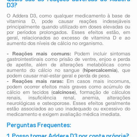
D3?
O Addera D3, como qualquer medicamento à base de
vitamina D, pode causar reações indesejáveis
principalmente quando utilizado em doses elevadas ou
por períodos prolongados. Esses efeitos estão, em
geral, relacionados ao excesso de vitamina D e ao
aumento dos níveis de cálcio no organismo.
- Reações mais comuns:
Podem incluir sintomas
gastrointestinais como prisão de ventre, enjoo e perda
de apetite, além de alterações metabólicas como
aumento do cálcio no sangue (
hipercalcemia
), que
podem causar mal-estar geral e perda de peso.
- Reações mais raras:
Em casos mais incomuns,
podem ocorrer efeitos mais graves como acúmulo de
cálcio em tecidos (
calcinose
), formação de cálculos
renais, insuficiência renal, anemia, alterações
neurológicas e osteoporose. Esses efeitos geralmente
estão associados ao uso inadequado ou excessivo do
medicamento e exigem avaliação médica imediata.
Perguntas Frequentes:
1. Posso tomar Addera D3 por conta própria?