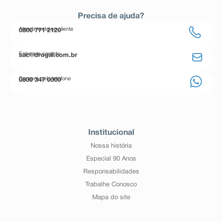
Precisa de ajuda?
Atendimento ao cliente
0800 771 2120
Entre em contato
sac@drogal.com.br
Compre pelo telefone
0800 347 0000
Institucional
Nossa história
Especial 90 Anos
Responsabilidades
Trabalhe Conosco
Mapa do site