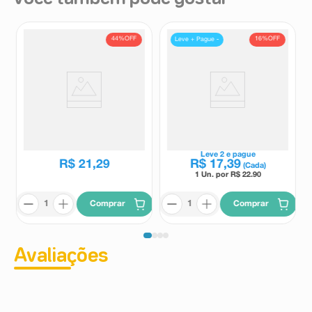
44%
OFF
16%
OFF
Leve + Pague -
Vitamina D3 7.000 UI Neo
Vitamina D3 Althaia 10.000 UI 4
Química 10 Cápsulas Moles
Cápsulas Moles
Neo Química
Althaia
R$
38
,
06
Leve
2
e pague
R$
21
,
29
R$
17
,
39
(Cada)
1 Un. por R$
22.90
Comprar
Comprar
Avaliações