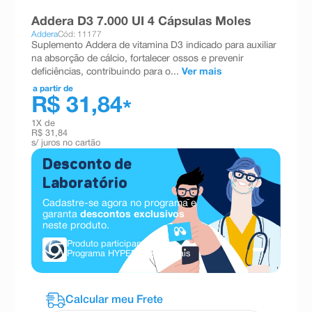
8
º
absorvente
Addera D3 7.000 UI 4 Cápsulas Moles
Addera
Cód: 11177
9
º
teste gravidez
Suplemento Addera de vitamina D3 indicado para auxiliar
na absorção de cálcio, fortalecer ossos e prevenir
10
º
esmalte
deficiências, contribuindo para o...
Ver mais
a partir de
R$ 31,84
*
1
X de
R$ 31,84
s/ juros no cartão
Desconto de
Laboratório
Cadastre-se agora no programa e
garanta
descontos exclusivos
neste produto.
Produto participante do
Programa HYPERA.
Saiba mais