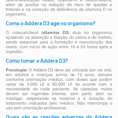
desmineralização óssea, raquitismo e osteomalácia,
além de auxiliar na redução do risco de quedas e
fraturas e na correção da deficiência de vitamina D no
organismo.
Como o Addera D3 age no organismo?
O colecalciferol (
vitamina D3
) atua no organismo
ajudando na absorção e fixação do cálcio e do fosfato,
sendo essencial para a formação e manutenção dos
ossos, com início de ação entre 10 e 24 horas após a
ingestão.
Como tomar o Addera D3?
Posologia:
O Addera D3 deve ser utilizado por via oral,
em adultos e crianças acima de 12 anos, sempre
conforme orientação médica, com doses que podem
variar de 3.000 UI a 60.000 UI de acordo com a
necessidade de cada paciente. As cápsulas moles
devem ser ingeridas inteiras, sem partir, abrir ou
mastigar, respeitando os horários e a duração do
tratamento indicados pelo médico. Não interrompa o
uso sem orientação profissional.
Quais são as reações adversas do Addera