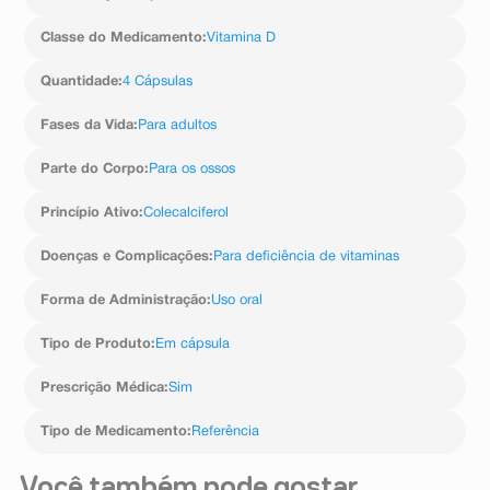
Classe do Medicamento
:
Vitamina D
Quantidade
:
4 Cápsulas
Fases da Vida
:
Para adultos
Parte do Corpo
:
Para os ossos
Princípio Ativo
:
Colecalciferol
Doenças e Complicações
:
Para deficiência de vitaminas
Forma de Administração
:
Uso oral
Tipo de Produto
:
Em cápsula
Prescrição Médica
:
Sim
Tipo de Medicamento
:
Referência
Você também pode gostar