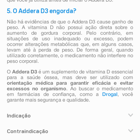
que você já utiliza antes de iniciar o Addera D3.
5. O Addera D3 engorda?
Não há evidências de que o Addera D3 cause ganho de
peso. A vitamina D não possui ação direta sobre o
aumento de gordura corporal. Pelo contrário, em
situações de uso inadequado ou excesso, podem
ocorrer alterações metabólicas que, em alguns casos,
levam até à perda de peso. De forma geral, quando
utilizado corretamente, o medicamento não interfere no
peso corporal.
O
Addera D3
é um suplemento de vitamina D essencial
para a saúde óssea, mas deve ser utilizado com
orientação médica para garantir eficácia e evitar
excessos no organismo
. Ao buscar o medicamento
em farmácias de confiança, como a
Drogal
, você
garante mais segurança e qualidade.
Indicação
Addera D3 (colecalciferol) é um medicamento a base de
Contraindicação
vitamina D. É destinado à prevenção e tratamento
auxiliar da desmineralização óssea (retirada dos