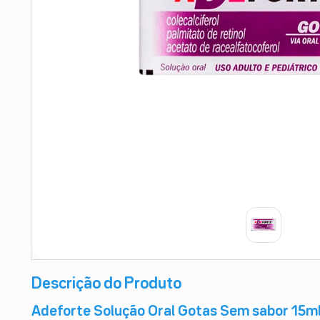
9
º
esmalte
10
º
absorvente
Descrição do Produto
Adeforte Solução Oral Gotas Sem sabor 15m