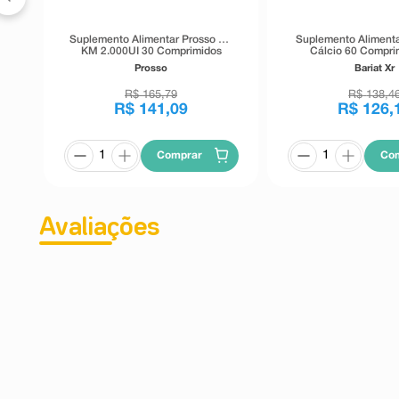
Suplemento Alimentar Prosso D+
Suplemento Alimenta
KM 2.000UI 30 Comprimidos
Cálcio 60 Compri
Liberação Prol
Prosso
Bariat Xr
R$
165
,
79
R$
138
,
4
R$
141
,
09
R$
126
,
Comprar
Co
Avaliações