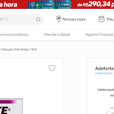
:)
Meu
Nossas lojas
ermocosméticos
Mamãe e Bebê
Higiene Pessoal
e Solução Oral Gotas 15ml
Adeforte
Adeforte
Cód: