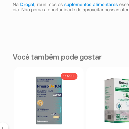
Na
Drogal
, reunimos os
suplementos alimentares
esse
dia. Não perca a oportunidade de aproveitar nossas ofer
Você também pode gostar
FF
15%
OFF
a
s