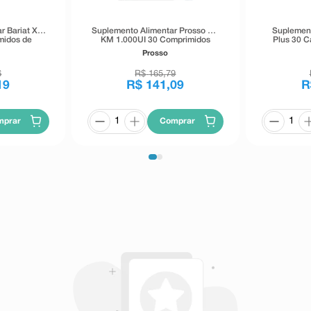
r Bariat XR
Suplemento Alimentar Prosso D+
Suplement
midos de
KM 1.000UI 30 Comprimidos
Plus 30 C
ongada
Prosso
6
R$
165
,
79
19
R$
141
,
09
R
mprar
Comprar