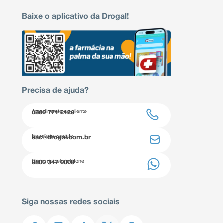
Baixe o aplicativo da Drogal!
Precisa de ajuda?
Atendimento ao cliente
0800 771 2120
Entre em contato
sac@drogal.com.br
Compre pelo telefone
0800 347 0000
Siga nossas redes sociais