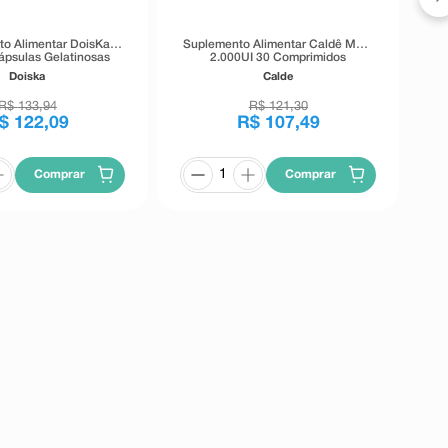
o Alimentar DoisKa
Suplemento Alimentar Caldê MDK
ápsulas Gelatinosas
2.000UI 30 Comprimidos
Moles
Revestidos
Doiska
Calde
R$
133
,
94
R$
121
,
30
$
122
,
09
R$
107
,
49
Comprar
Comprar