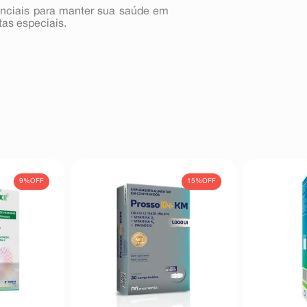
nciais para manter sua saúde em
tas especiais.
9%
OFF
15%
OFF