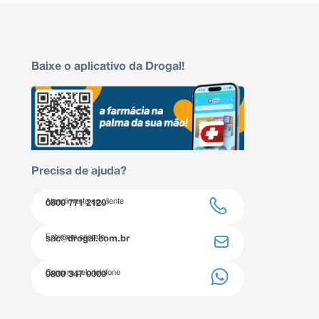
Baixe o aplicativo da Drogal!
Precisa de ajuda?
Atendimento ao cliente
0800 771 2120
Entre em contato
sac@drogal.com.br
Compre pelo telefone
0800 347 0000