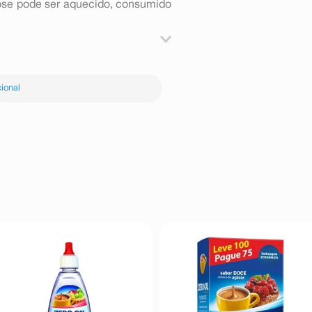
lose pode ser aquecido, consumido
s de chá de açúcar.
ional