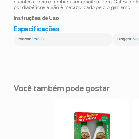
quentes e frias e também em receitas. Zero-Cal Sucra
por diabéticos e não é metabolizado pelo organismo.
Instruções de Uso
Especificações
O uso recomendado é 1 sachê, que equivale a 2 colhere
Marca
:
Zero Cal
Origem
:
Nac
Você também pode gostar