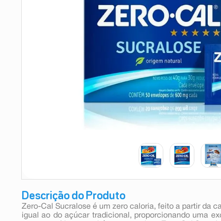
9
º
esmalte
10
º
absorvente
Descrição do Produto
Zero-Cal Sucralose é um zero caloria, feito a partir da
igual ao do açúcar tradicional, proporcionando uma 