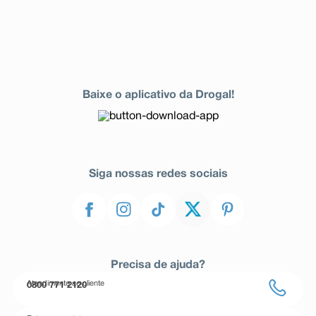
Baixe o aplicativo da Drogal!
Siga nossas redes sociais
Precisa de ajuda?
Atendimento ao cliente
0800 771 2120