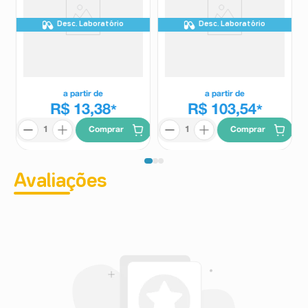
Desc. Laboratório
Desc. Laboratório
Sany D 7.000ui 8 Comprimidos
Addera D3 50.000 UI 4
Revestidos
Cápsulas Moles
Sany D
Addera
a partir de
a partir de
R$ 13,38
R$ 103,54
*
*
Comprar
Comprar
Avaliações