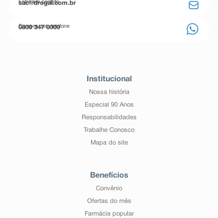
Entre em contato
sac@drogal.com.br
Compre pelo telefone
0800 347 0000
Institucional
Nossa história
Especial 90 Anos
Responsabilidades
Trabalhe Conosco
Mapa do site
Benefícios
Convênio
Ofertas do mês
Farmácia popular