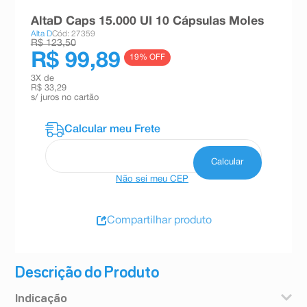
8
º
teste gravidez
AltaD Caps 15.000 UI 10 Cápsulas Moles
Alta D
Cód: 27359
9
º
esmalte
R$ 123,50
R$ 99,89
19
% OFF
10
º
absorvente
3
X de
R$ 33,29
s/ juros no cartão
Não sei meu CEP
Compartilhar produto
Descrição do Produto
Indicação