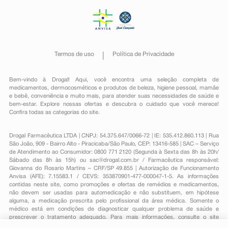
Termos de uso
Política de Privacidade
Bem-vindo à Drogal! Aqui, você encontra uma seleção completa de
medicamentos
,
dermocosméticos e produtos de beleza
,
higiene pessoal
,
mamãe
e bebê
,
conveniência
e muito mais, para atender suas necessidades de saúde e
bem-estar. Explore nossas ofertas e descubra o cuidado que você merece!
Confira todas as categorias do site.
Drogal Farmacêutica LTDA | CNPJ: 54.375.647/0066-72 | IE: 535.412.860.113 | Rua
São João, 909 - Bairro Alto - Piracicaba/São Paulo, CEP: 13416-585 | SAC – Serviço
de Atendimento ao Consumidor: 0800 771 2120 (Segunda à Sexta das 8h às 20h/
Sábado das 8h às 15h) ou
sac@drogal.com.br
/ Farmacêutica responsável:
Giovanna do Rosario Martins – CRF/SP 49.855 | Autorização de Funcionamento
Anvisa (AFE): 7.15583.1 / CEVS: 353870901-477-000047-1-5. As informações
contidas neste site, como promoções e ofertas de remédios e medicamentos,
não devem ser usadas para automedicação e não substituem, em hipótese
alguma, a medicação prescrita pelo profissional da área médica. Somente o
médico está em condições de diagnosticar qualquer problema de saúde e
prescrever o tratamento adequado. Para mais informações, consulte o site
Anvisa. As fotos contidas em nosso site são meramente ilustrativas. Promoções e