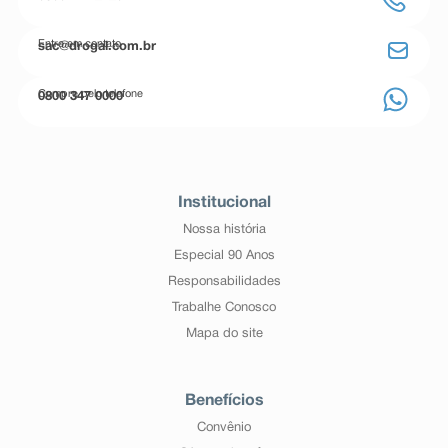
Entre em contato
sac@drogal.com.br
Compre pelo telefone
0800 347 0000
Institucional
Nossa história
Especial 90 Anos
Responsabilidades
Trabalhe Conosco
Mapa do site
Benefícios
Convênio