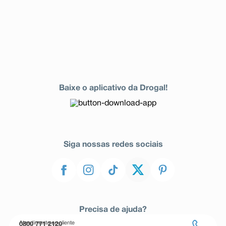
Baixe o aplicativo da Drogal!
Siga nossas redes sociais
Precisa de ajuda?
Atendimento ao cliente
0800 771 2120