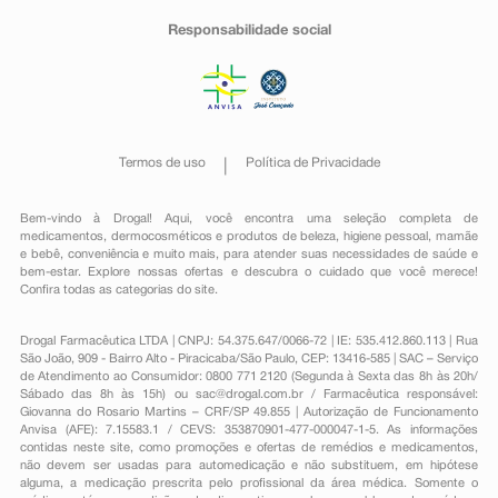
Responsabilidade social
Termos de uso
Política de Privacidade
Bem-vindo à Drogal! Aqui, você encontra uma seleção completa de
medicamentos
,
dermocosméticos e produtos de beleza
,
higiene pessoal
,
mamãe
e bebê
,
conveniência
e muito mais, para atender suas necessidades de saúde e
bem-estar. Explore nossas ofertas e descubra o cuidado que você merece!
Confira todas as categorias do site.
Drogal Farmacêutica LTDA | CNPJ: 54.375.647/0066-72 | IE: 535.412.860.113 | Rua
São João, 909 - Bairro Alto - Piracicaba/São Paulo, CEP: 13416-585 | SAC – Serviço
de Atendimento ao Consumidor: 0800 771 2120 (Segunda à Sexta das 8h às 20h/
Sábado das 8h às 15h) ou
sac@drogal.com.br
/ Farmacêutica responsável:
Giovanna do Rosario Martins – CRF/SP 49.855 | Autorização de Funcionamento
Anvisa (AFE): 7.15583.1 / CEVS: 353870901-477-000047-1-5. As informações
contidas neste site, como promoções e ofertas de remédios e medicamentos,
não devem ser usadas para automedicação e não substituem, em hipótese
alguma, a medicação prescrita pelo profissional da área médica. Somente o