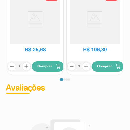
Dprev 10.000UI 8
Doss 50.000UI 8 Cápsulas
Comprimidos Revestidos
Moles
Dprev
Doss
R$
51
,
35
R$
173
,
81
R$
25
,
68
R$
106
,
39
Comprar
Comprar
Avaliações