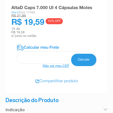
8
º
esmalte
AltaD Caps 7.000 UI 4 Cápsulas Moles
Alta D
Cód: 17493
9
º
absorvente
R$ 21,86
R$ 19,59
10
% OFF
10
º
shampoo
1
X de
R$ 19,59
s/ juros no cartão
Não sei meu CEP
Compartilhar produto
Descrição do Produto
Indicação