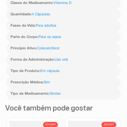
Classe do Medicamento
:
Vitamina D
farmacêutico o aparecimento de reações indesejáveis
durante seis a oito semanas ou até atingir o valor
pelo uso do medicamento. Informe também à empresa
desejado.
através do seu serviço de atendimento.
Quantidade
:
4 Cápsulas
Cápsulas moles 15.000 UI: Ingerir, por via oral, 01
cápsula por semana, preferencialmente próximo às
refeições, durante seis a oito semanas ou até atingir o
Fases da Vida
:
Para adultos
valor desejado
Cápsulas moles 50.
Parte do Corpo
:
Para os ossos
Princípio Ativo
:
Colecalciferol
Forma de Administração
:
Uso oral
Tipo de Produto
:
Em cápsula
Prescrição Médica
:
Sim
Tipo de Medicamento
:
Similar
Você também pode gostar
50%
OFF
39%
OFF