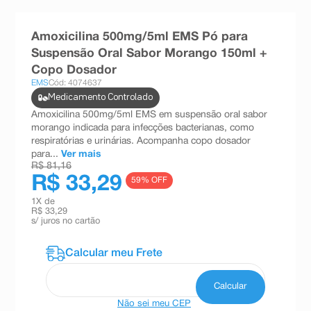
8
º
teste gravidez
Amoxicilina 500mg/5ml EMS Pó para
9
º
esmalte
Suspensão Oral Sabor Morango 150ml +
10
º
absorvente
Copo Dosador
EMS
Cód: 4074637
Medicamento Controlado
Amoxicilina 500mg/5ml EMS em suspensão oral sabor
morango indicada para infecções bacterianas, como
respiratórias e urinárias. Acompanha copo dosador
para...
Ver mais
R$ 81,16
R$ 33,29
59
% OFF
1
X de
R$ 33,29
s/ juros no cartão
Não sei meu CEP