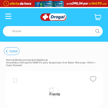
Buscar
TERMOS MAIS BUSCADOS
Voltar
1
º
fralda
Medicamentos
Antibiótico
2
º
pampers confort sec max
Amoxicilina 500mg/5ml EMS Pó para Suspensão Oral Sabor Morango 150ml +
Copo Dosador
3
º
dipirona
4
º
lenço umedecido
5
º
tadalafila
6
º
minoxidil
7
º
desodorante