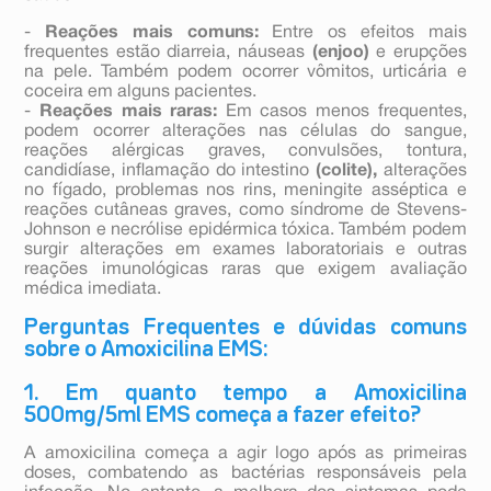
-
Reações mais comuns:
Entre os efeitos mais
frequentes estão diarreia, náuseas
(enjoo)
e erupções
na pele. Também podem ocorrer vômitos, urticária e
coceira em alguns pacientes.
-
Reações mais raras:
Em casos menos frequentes,
podem ocorrer alterações nas células do sangue,
reações alérgicas graves, convulsões, tontura,
candidíase, inflamação do intestino
(colite),
alterações
no fígado, problemas nos rins, meningite asséptica e
reações cutâneas graves, como síndrome de Stevens-
Johnson e necrólise epidérmica tóxica. Também podem
surgir alterações em exames laboratoriais e outras
reações imunológicas raras que exigem avaliação
médica imediata.
Perguntas Frequentes e dúvidas comuns
sobre o Amoxicilina EMS:
1. Em quanto tempo a Amoxicilina
500mg/5ml EMS começa a fazer efeito?
A amoxicilina começa a agir logo após as primeiras
doses, combatendo as bactérias responsáveis pela