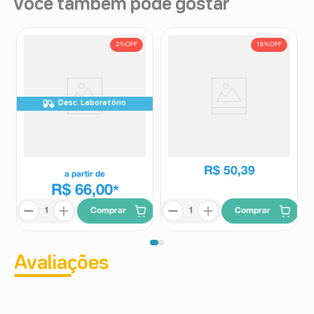
Você também pode gostar
3%
OFF
18%
OFF
Desc. Laboratório
Mefex 500mg 10 Comprimidos
Vizuria 8g Granulado 1
Revestidos
Envelope Sabor Laranja
Mefex
Vizuria
R$
61
,
60
R$
50
,
39
a partir de
R$ 66,00
*
Comprar
Comprar
Avaliações