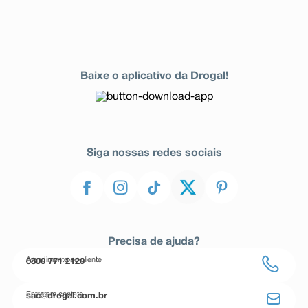
Baixe o aplicativo da Drogal!
Siga nossas redes sociais
Precisa de ajuda?
Atendimento ao cliente
0800 771 2120
Entre em contato
sac@drogal.com.br