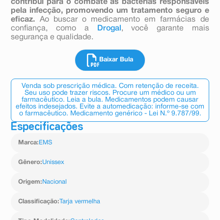
contribui para o combate às bactérias responsáveis
pela infecção, promovendo um tratamento seguro e
eficaz.
Ao buscar o medicamento em farmácias de
confiança, como a
Drogal
, você garante mais
segurança e qualidade.
Baixar Bula
Venda sob prescrição médica. Com retenção de receita.
Seu uso pode trazer riscos. Procure um médico ou um
farmacêutico. Leia a bula. Medicamentos podem causar
efeitos indesejados. Evite a automedicação: informe-se com
o farmacêutico. Medicamento genérico - Lei N.º 9.787/99.
Especificações
Marca
:
EMS
Gênero
:
Unissex
Origem
:
Nacional
Classificação
:
Tarja vermelha