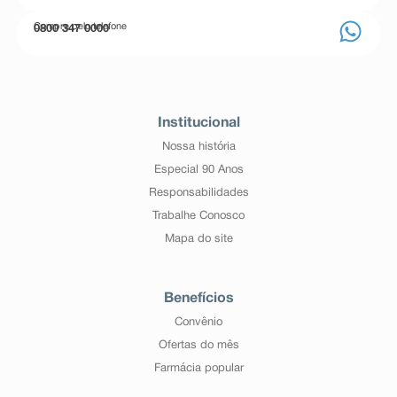
Compre pelo telefone
0800 347 0000
Institucional
Nossa história
Especial 90 Anos
Responsabilidades
Trabalhe Conosco
Mapa do site
Benefícios
Convênio
Ofertas do mês
Farmácia popular