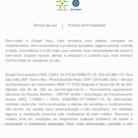
Termos de uso
Política de Privacidade
Bem-vindo à Drogal! Aqui, você encontra uma seleção completa de
medicamentos
,
dermocosméticos e produtos de beleza
,
higiene pessoal
,
mamãe
e bebê
,
conveniência
e muito mais, para atender suas necessidades de saúde e
bem-estar. Explore nossas ofertas e descubra o cuidado que você merece!
Confira todas as categorias do site.
Drogal Farmacêutica LTDA | CNPJ: 54.375.647/0066-72 | IE: 535.412.860.113 | Rua
São João, 909 - Bairro Alto - Piracicaba/São Paulo, CEP: 13416-585 | SAC – Serviço
de Atendimento ao Consumidor: 0800 771 2120 (Segunda à Sexta das 8h às 20h/
Sábado das 8h às 15h) ou
sac@drogal.com.br
/ Farmacêutica responsável:
Giovanna do Rosario Martins – CRF/SP 49.855 | Autorização de Funcionamento
Anvisa (AFE): 7.15583.1 / CEVS: 353870901-477-000047-1-5. As informações
contidas neste site, como promoções e ofertas de remédios e medicamentos,
não devem ser usadas para automedicação e não substituem, em hipótese
alguma, a medicação prescrita pelo profissional da área médica. Somente o
médico está em condições de diagnosticar qualquer problema de saúde e
prescrever o tratamento adequado. Para mais informações, consulte o site
Anvisa. As fotos contidas em nosso site são meramente ilustrativas. Promoções e
preços são válidos apenas para compras on-line, caso haja disponibilidade e
R$ 81,16