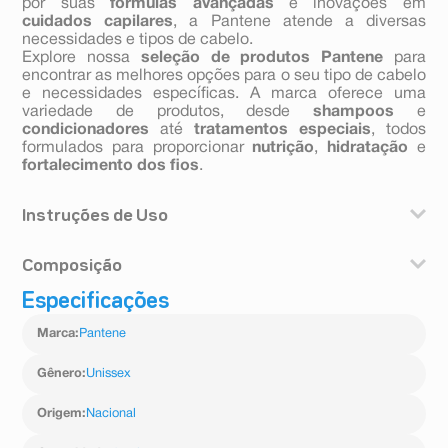
por suas
fórmulas avançadas
e inovações em
cuidados capilares
, a Pantene atende a diversas
necessidades e tipos de cabelo.
Explore nossa
seleção de produtos Pantene
para
encontrar as melhores opções para o seu tipo de cabelo
e necessidades específicas. A marca oferece uma
variedade de produtos, desde
shampoos
e
condicionadores
até
tratamentos especiais
, todos
formulados para proporcionar
nutrição
,
hidratação
e
fortalecimento dos fios
.
Instruções de Uso
Aplique a quantidade suficiente de acordo com o
Composição
comprimento de seu cabelo. Utilize quantas vezes
considerar necessário, dependendo do dano.
Especificações
Aqua (Água), Bis-Aminopropyl Dimethicone (Bis-
Pode ser usado como potencializador na sua rotina de
Aminopropil Dimeticona), Stearyl Alcohol (Álcool
cronograma capilar.
Marca
:
Pantene
Estearílico), Behentrimonium Methosulfate
(Metossulfato De Beentrimônio), Cetyl Alcohol (Álcool
Cetílico), Parfum (Aroma), Benzyl Alcohol (Álcool
Gênero
:
Unissex
Benzílico), Disodium Edta (Edetato Dissódico),
Panthenol (Pantenol), Panthenyl Ethyl Ether (Éter
Origem
:
Nacional
Pantenil Etílico), Histidine (Histidina), Citric Acid (Ácido
Cítrico), Hexyl Cinnamal (Hexil Cinamal), Corante Ci