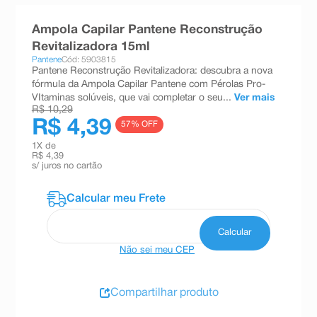
8
º
esmalte
Ampola Capilar Pantene Reconstrução
9
º
absorvente
Revitalizadora 15ml
Pantene
Cód: 5903815
10
º
shampoo
Pantene Reconstrução Revitalizadora: descubra a nova
fórmula da Ampola Capilar Pantene com Pérolas Pro-
VItaminas solúveis, que vai completar o seu...
Ver mais
R$ 10,29
R$ 4,39
57
% OFF
1
X de
R$ 4,39
s/ juros no cartão
Não sei meu CEP
Compartilhar produto