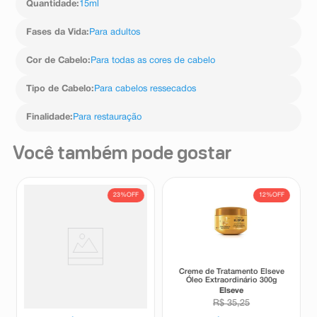
Quantidade
:
15ml
77492 (Óxido De Ferro Amarelo), Bambusa Vulgaris
Shoot Extract (Extrato De Bambu), Corante Ci 19140
Fases da Vida
:
Para adultos
(Amarelo De Tartrazina), Methylchloroisothiazolinone
(Metilcloroisotiazolinona), Methylisothiazolinone
(Metilisotiazolinona), Vitis Vinifera Seed Extract (Extrato
Cor de Cabelo
:
Para todas as cores de cabelo
Da Semente De Videira)
Tipo de Cabelo
:
Para cabelos ressecados
Finalidade
:
Para restauração
Você também pode gostar
23%
OFF
12%
OFF
Máscara de Tratamento Ox
Creme de Tratamento Elseve
Mari Maria Hair Vita Glow 190g
Óleo Extraordinário 300g
Ox
Elseve
R$
33
,
45
R$
35
,
25