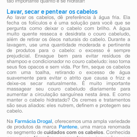
tão importante quanto é se hidratar!
Lavar, secar e pentear os cabelos
Ao lavar os cabelos, dê preferência à água fria. Ela
fecha os folículos e é uma solução para você que se
pergunta como deixar o cabelo com brilho. A água
muito quente resseca e desidrata o couro cabeludo,
além de retirar os óleos naturais do cabelo. Durante a
lavagem, use uma quantidade moderada e pertinente
de produtos para o cabelo: o excesso é sempre
prejudicial. Enxague bem para evitar resíduos de
shampoo e condicionador no couro cabeludo: isso torna
seus fios opacos e sem vida. Por fim, seque os cabelos
com uma toalha, retirando o excesso de água
suavemente para evitar o atrito que causa o frizz e
deixe-os secar naturalmente. É muito importante
massagear seu couro cabeludo diariamente para
aumentar a circulação sanguínea nesta área. E como
manter o cabelo hidratado? Os cremes e tratamentos
são seus aliados: eles nutrem, definem e protegem seu
cabelo.
Na
Farmácia Drogal
, oferecemos uma ampla variedade
de produtos da marca
Pantene
, uma marca renomada
no segmento de
cuidados com os cabelos
. Conhecida