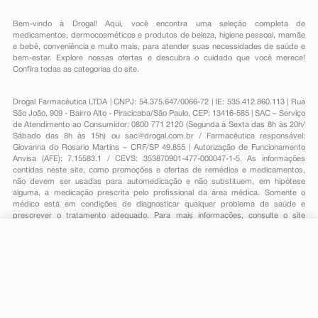
Bem-vindo à Drogal! Aqui, você encontra uma seleção completa de
medicamentos
,
dermocosméticos e produtos de beleza
,
higiene pessoal
,
mamãe
e bebê
,
conveniência
e muito mais, para atender suas necessidades de saúde e
bem-estar. Explore nossas ofertas e descubra o cuidado que você merece!
Confira todas as categorias do site.
Drogal Farmacêutica LTDA | CNPJ: 54.375.647/0066-72 | IE: 535.412.860.113 | Rua
São João, 909 - Bairro Alto - Piracicaba/São Paulo, CEP: 13416-585 | SAC – Serviço
de Atendimento ao Consumidor: 0800 771 2120 (Segunda à Sexta das 8h às 20h/
Sábado das 8h às 15h) ou
sac@drogal.com.br
/ Farmacêutica responsável:
Giovanna do Rosario Martins – CRF/SP 49.855 | Autorização de Funcionamento
Anvisa (AFE): 7.15583.1 / CEVS: 353870901-477-000047-1-5. As informações
contidas neste site, como promoções e ofertas de remédios e medicamentos,
não devem ser usadas para automedicação e não substituem, em hipótese
alguma, a medicação prescrita pelo profissional da área médica. Somente o
médico está em condições de diagnosticar qualquer problema de saúde e
prescrever o tratamento adequado. Para mais informações, consulte o site
Anvisa. As fotos contidas em nosso site são meramente ilustrativas. Promoções e
preços são válidos apenas para compras on-line, caso haja disponibilidade e
R$ 10,29
estão sujeitos a alterações no decorrer do dia. Todos os direitos reservados.
-
+
R$ 4,39
Comprar
Em
1
x
R$ 4,39
Powered by