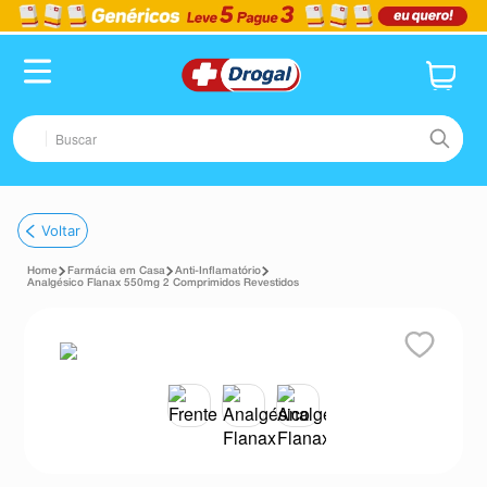
Buscar
TERMOS MAIS BUSCADOS
Voltar
1
º
fralda
Farmácia em Casa
Anti-Inflamatório
2
º
dipirona
Analgésico Flanax 550mg 2 Comprimidos Revestidos
3
º
lenço umedecido
4
º
tadalafila
5
º
minoxidil
6
º
desodorante
7
º
teste gravidez