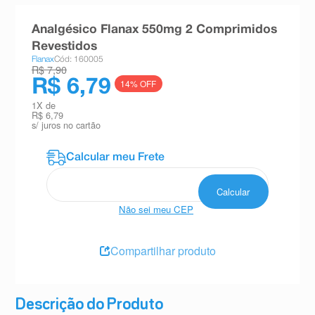
8
º
esmalte
Analgésico Flanax 550mg 2 Comprimidos
9
º
absorvente
Revestidos
Flanax
Cód: 160005
10
º
shampoo
R$ 7,90
R$ 6,79
14
% OFF
1
X de
R$ 6,79
s/ juros no cartão
Não sei meu CEP
Compartilhar produto
Descrição do Produto