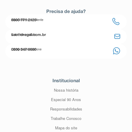
Precisa de ajuda?
Atendimento ao cliente
0800 771 2120
Entre em contato
sac@drogal.com.br
Compre pelo telefone
0800 347 0000
Institucional
Nossa história
Especial 90 Anos
Responsabilidades
Trabalhe Conosco
Mapa do site