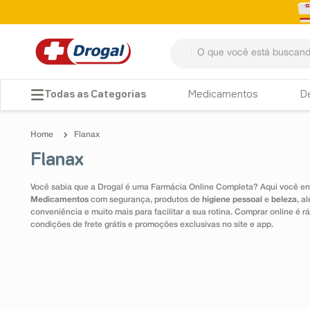
O que você está buscando? 
TERMOS MAIS BUSCADOS
Medicamentos
D
1
º
fralda
Flanax
2
º
dipirona
Flanax
3
º
lenço umedecido
Você sabia que a Drogal é uma Farmácia Online Completa? Aqui você enc
4
º
tadalafila
Medicamentos
com segurança, produtos de
higiene pessoal
e
beleza
, a
conveniência e muito mais para facilitar a sua rotina. Comprar online é
5
º
minoxidil
condições de frete grátis e promoções exclusivas no site e app.
6
º
desodorante
7
º
esmalte
8
º
teste gravidez