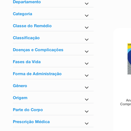
9
º
absorvente
Departamento
10
º
shampoo
Farmácia em Casa
Categoria
Anti-Inflamatório
Classe do Remédio
Analgésicos
Classificação
Anti-inflamatórios
Sem tarja
Doenças e Complicações
Para dor
Fases da Vida
Para inflamação
Para adultos
Forma de Administração
Uso oral
Gênero
Unissex
Origem
An
Compri
Nacional
Parte do Corpo
Para o sistema nervoso
Prescrição Médica