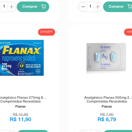
Comprar
Comprar
25%
OFF
14
nalgésico Flanax 275mg 8
Analgésico Flanax 550mg 2
Comprimidos Revestidos
Comprimidos Revestidos
Flanax
Flanax
R$
15
,
88
R$
7
,
90
R$
11
,
90
R$
6
,
79