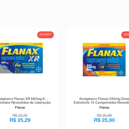
23%
OFF
28
algésico Flanax XR 660mg 8
Analgésico Flanax 550mg Dos
midos Revestidos de Liberação
Extraforte 15 Comprimidos Revest
Prolongada
Flanax
Flanax
R$
33
,
00
R$
35
,
99
R$
25
,
29
R$
25
,
90