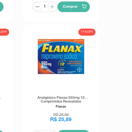
Comprar
%
OFF
11%
OFF
Analgésico Flanax 550mg 10
Comprimidos Revestidos
Flanax
R$
28
,
99
R$
25
,
89