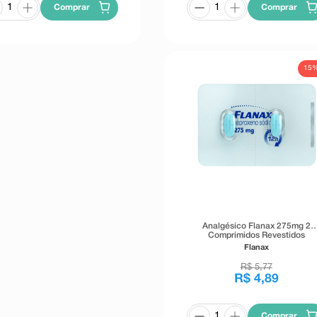
Comprar
Comprar
15
Analgésico Flanax 275mg 2
Comprimidos Revestidos
Flanax
R$
5
,
77
R$
4
,
89
Comprar