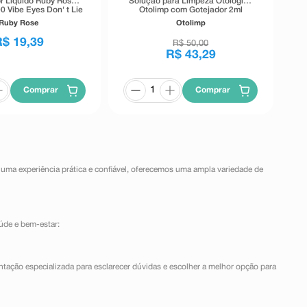
r Líquido Ruby Rose
Solução para Limpeza Otológica
0 Vibe Eyes Don' t Lie
Otolimp com Gotejador 2ml
Preto 5,5g
Ruby Rose
Otolimp
R$
19
,
39
R$
50
,
00
R$
43
,
29
Comprar
Comprar
 uma experiência prática e confiável, oferecemos uma ampla variedade de
úde e bem-estar:
ntação especializada para esclarecer dúvidas e escolher a melhor opção para