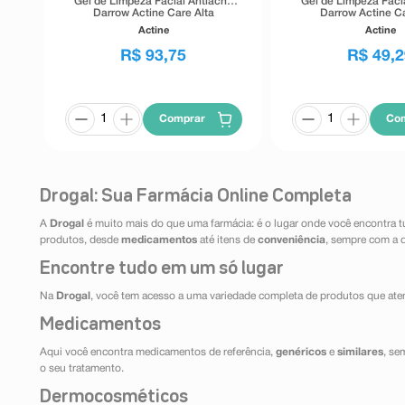
Gel de Limpeza Facial Antiacne
Gel de Limpeza Faci
Darrow Actine Care Alta
Darrow Actine Ca
Tolerância 400g
Tolerância 1
Actine
Actine
R$
93
,
75
R$
49
,
2
Comprar
Co
Drogal: Sua Farmácia Online Completa
A
Drogal
é muito mais do que uma farmácia: é o lugar onde você encontra t
produtos, desde
medicamentos
até itens de
conveniência
, sempre com a 
Encontre tudo em um só lugar
Na
Drogal
, você tem acesso a uma variedade completa de produtos que aten
Medicamentos
Aqui você encontra medicamentos de referência,
genéricos
e
similares
, se
o seu tratamento.
Dermocosméticos