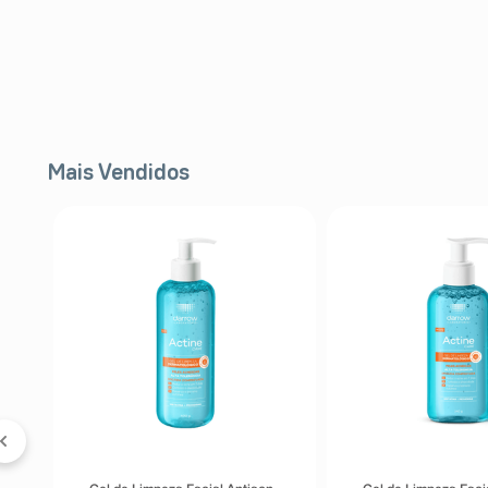
Mais Vendidos
FF
l
er