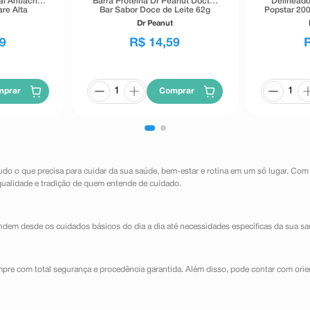
al Antiacne
Barra Proteína Dr Peanut Doctor
Delineado
re Alta
Bar Sabor Doce de Leite 62g
Popstar 200
40g
Dr Peanut
9
R$
14
,
59
mprar
Comprar
udo o que precisa para cuidar da sua saúde, bem-estar e rotina em um só lugar. Com
qualidade e tradição de quem entende de cuidado.
dem desde os cuidados básicos do dia a dia até necessidades específicas da sua sa
mpre com total segurança e procedência garantida. Além disso, pode contar com orie