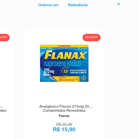
Relevância
%
OFF
24%
OFF
e
Analgésico Flanax 275mg 20
idos
Comprimidos Revestidos
Flanax
R$
20
,
99
R$
15
,
90