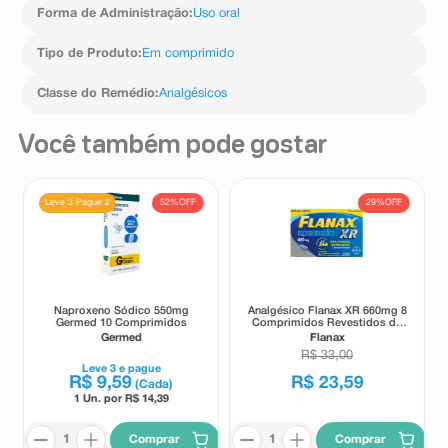
inflamatórias como doença de Crohn e colite . Menos
Forma de Administração
:
Uso oral
frequentemente observou-se gastrite (veja: O que de
Tipo de Produto
:
Em comprimido
Classe do Remédio
:
Analgésicos
Você também pode gostar
52%
OFF
29%
OFF
Leve 3 Pague 2
Naproxeno Sódico 550mg
Analgésico Flanax XR 660mg 8
Germed 10 Comprimidos
Comprimidos Revestidos de
Liberação Prolongada
Germed
Flanax
R$
33
,
00
Leve
3
e pague
R$
9
,
59
R$
23
,
59
(Cada)
1 Un. por R$
14,39
Comprar
Comprar