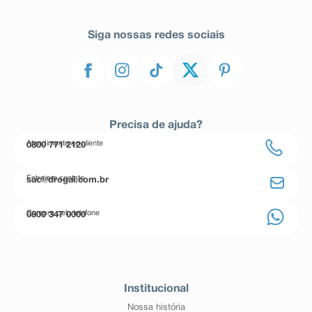
Siga nossas redes sociais
Precisa de ajuda?
Atendimento ao cliente
0800 771 2120
Entre em contato
sac@drogal.com.br
Compre pelo telefone
0800 347 0000
Institucional
Nossa história