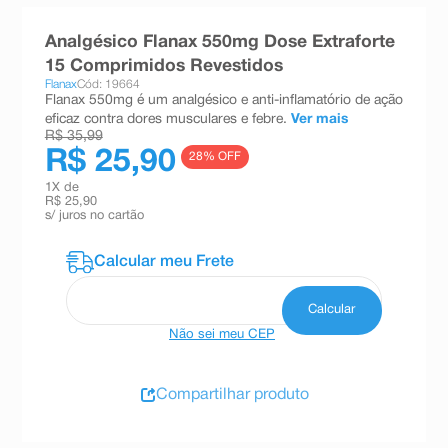
8
º
teste gravidez
Analgésico Flanax 550mg Dose Extraforte
9
º
esmalte
15 Comprimidos Revestidos
Flanax
Cód: 19664
10
º
absorvente
Flanax 550mg é um analgésico e anti-inflamatório de ação
eficaz contra dores musculares e febre.
Ver mais
R$ 35,99
R$ 25,90
28
% OFF
1
X de
R$ 25,90
s/ juros no cartão
Não sei meu CEP
Compartilhar produto