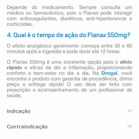
Depende do medicamento. Sempre consulte um
médico ou farmacêutico, pois o Flanax pode interagir
com anticoagulantes, diuréticos, anti-hipertensivos e
corticoides.
4. Qual é o tempo de ação do Flanax 550mg?
O efeito analgésico geralmente começa entre 30 e 60
minutos após a ingestão e pode durar até 12 horas.
O Flanax 550mg é uma excelente opção para o
alívio
rápido
e eficaz da dor e inflamação, proporcionando
conforto e bem-estar no dia a dia. Na
Drogal
, você
encontra o produto com garantia de procedência, ótimo
preço e entrega rápida! O uso deve ser feito com
prescrição e acompanhamento de um profissional de
saúde.
Indicação
Flanax é indicado para:
Contraindicação
• dores agudas causadas por inflamação, como por
exemplo, dor de garganta;
Flanax é contraindicado em pessoas que apresentem
• dor e febre em adultos, como por exemplo, dor de